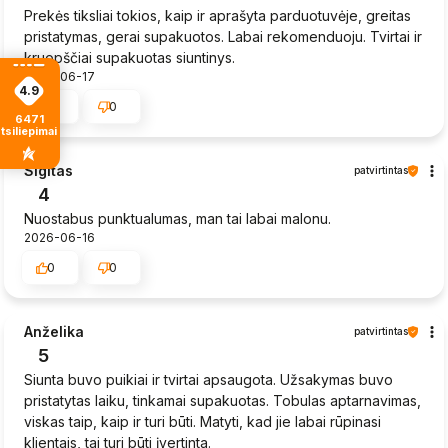
Prekės tiksliai tokios, kaip ir aprašyta parduotuvėje, greitas
pristatymas, gerai supakuotos. Labai rekomenduoju. Tvirtai ir
kruopščiai supakuotas siuntinys.
2026-06-17
4.9
0
0
6471
tsiliepimais
Sigitas
patvirtintas
4
Nuostabus punktualumas, man tai labai malonu.
2026-06-16
0
0
Anželika
patvirtintas
5
Siunta buvo puikiai ir tvirtai apsaugota. Užsakymas buvo
pristatytas laiku, tinkamai supakuotas. Tobulas aptarnavimas,
viskas taip, kaip ir turi būti. Matyti, kad jie labai rūpinasi
klientais, tai turi būti įvertinta.