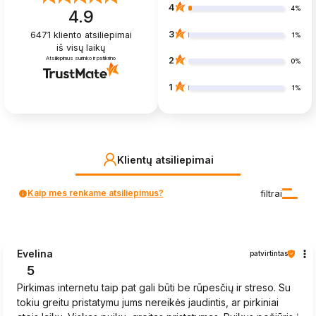
4
4%
4.9
3
6471
kliento atsiliepimai
1%
iš visų laikų
Atsiliepimus surinko ir patikrino
2
0%
1
1%
Klientų atsiliepimai
Kaip mes renkame atsiliepimus?
filtrai
Evelina
patvirtintas
5
Pirkimas internetu taip pat gali būti be rūpesčių ir streso. Su
tokiu greitu pristatymu jums nereikės jaudintis, ar pirkiniai