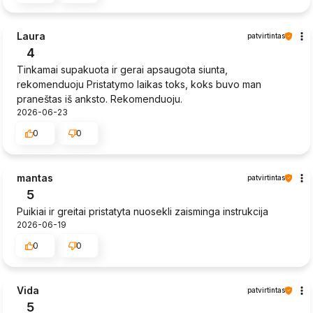
Laura
patvirtintas
4
Tinkamai supakuota ir gerai apsaugota siunta,
rekomenduoju Pristatymo laikas toks, koks buvo man
praneštas iš anksto. Rekomenduoju.
2026-06-23
0
0
mantas
patvirtintas
5
Puikiai ir greitai pristatyta nuosekli zaisminga instrukcija
2026-06-19
0
0
Vida
patvirtintas
5