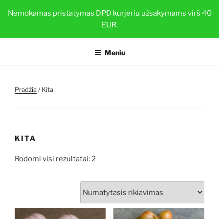
Eiti
BRAŠKIŲ DAIGAI
Nemokamas pristatymas DPD kurjeriu užsakymams virš 40
prie
EUR.
Sveiki ir stiprūs augalai su TOP-PLANT™
turinio
Meniu
Pradžia
/ Kita
KITA
Rodomi visi rezultatai: 2