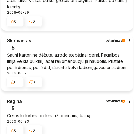
ateis laiku. Viskas puiku, greitas pristatymas. Puikus požiūris į
klientą.
2026-06-29
0
0
Skirmantas
patvirtintas
5
Šauni kartoninė dėžutė, atrodo stebėtinai gerai. Pagalbos
linija veikia puikiai, labai rekomenduoju ja naudotis. Pristate
per 5dienas, per 2d.d, išsiuntė ketvirtadieni,gavau antradieni
2026-06-25
0
0
Regina
patvirtintas
5
Geros kokybės prekės už prieinamą kainą.
2026-06-23
0
0