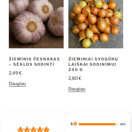
ŽIEMINIS ČESNAKAS
ŽIEMINIAI SVOGŪNŲ
– SĖKLOS SODINTI
LAIŠKAI SODINIMUI
250 G
2,49
€
2,80
€
Daugiau
Daugiau
5
93%