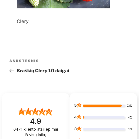
Clery
Navigacija
Ankstesnis
ANKSTESNIS
tarp
įrašas
Braškių Clery 10 daigai
įrašų
5
93%
4
4%
4.9
3
6471
kliento atsiliepimai
1%
iš visų laikų