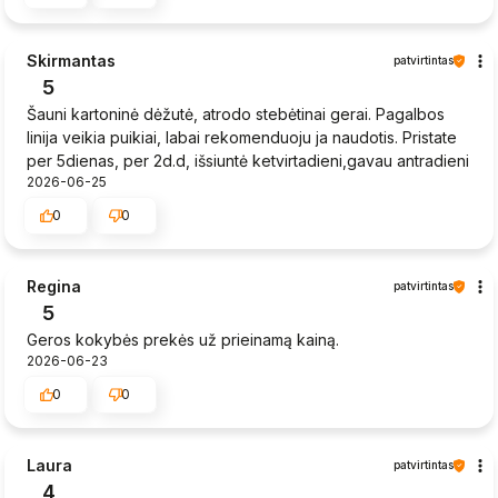
Skirmantas
patvirtintas
5
Šauni kartoninė dėžutė, atrodo stebėtinai gerai. Pagalbos
linija veikia puikiai, labai rekomenduoju ja naudotis. Pristate
per 5dienas, per 2d.d, išsiuntė ketvirtadieni,gavau antradieni
2026-06-25
0
0
Regina
patvirtintas
5
Geros kokybės prekės už prieinamą kainą.
2026-06-23
0
0
Laura
patvirtintas
4