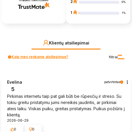
Atsiliepimus surinko ir patikrino
2
0%
1
1%
Klientų atsiliepimai
Kaip mes renkame atsiliepimus?
filtrai
Evelina
patvirtintas
5
Pirkimas internetu taip pat gali būti be rūpesčių ir streso. Su
tokiu greitu pristatymu jums nereikės jaudintis, ar pirkiniai
ateis laiku. Viskas puiku, greitas pristatymas. Puikus požiūris į
klientą.
2026-06-29
0
0