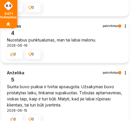
4.9
0
0
6471
tsiliepimais
Sigitas
patvirtintas
4
Nuostabus punktualumas, man tai labai malonu.
2026-06-16
0
0
Anželika
patvirtintas
5
Siunta buvo puikiai ir tvirtai apsaugota. Užsakymas buvo
pristatytas laiku, tinkamai supakuotas. Tobulas aptarnavimas,
viskas taip, kaip ir turi būti. Matyti, kad jie labai rūpinasi
klientais, tai turi būti įvertinta.
2026-06-15
0
0