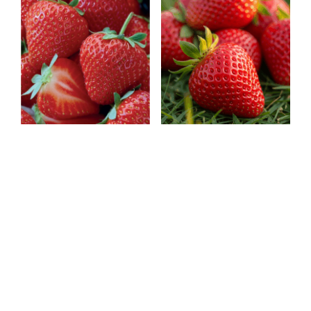
BRAŠKĖ HONEOYE 10
BRAŠKIŲ SENGA
DAIGAI
SENGANA 10 DAIGAI
9,76
€
7,69
€
Į krepšelį
Į krepšelį