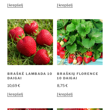
Į krepšelį
Į krepšelį
BRAŠKĖ LAMBADA 10
BRAŠKIŲ FLORENCE
DAIGAI
10 DAIGAI
10,69
€
8,75
€
Į krepšelį
Į krepšelį