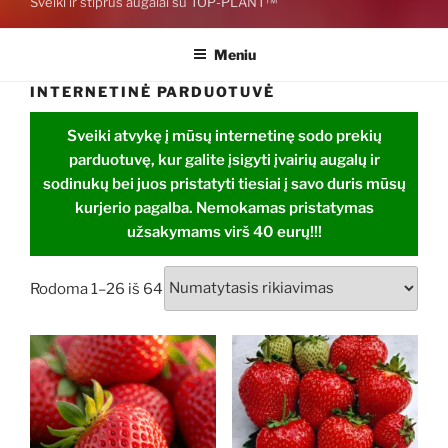
Sveiki ir stiprūs augalai su TOP-PLANT™
Meniu
INTERNETINĖ PARDUOTUVĖ
Sveiki atvykę į mūsų internetinę sodo prekių
parduotuvę, kur galite įsigyti įvairių augalų ir
sodinukų bei juos pristatyti tiesiai į savo duris mūsų
kurjerio pagalba. Nemokamas pristatymas
užsakymams virš 40 eurų!!!
Rodoma 1–26 iš 64