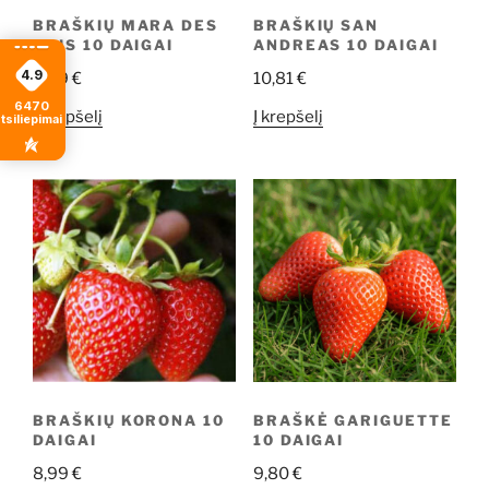
BRAŠKIŲ MARA DES
BRAŠKIŲ SAN
BOIS 10 DAIGAI
ANDREAS 10 DAIGAI
4.9
9,99
€
10,81
€
6470
Į krepšelį
Į krepšelį
tsiliepimais
BRAŠKIŲ KORONA 10
BRAŠKĖ GARIGUETTE
DAIGAI
10 DAIGAI
8,99
€
9,80
€