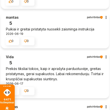
0
0
mantas
patvirtintas
5
Puikiai ir greitai pristatyta nuosekli zaisminga instrukcija
2026-06-19
0
0
Vida
patvirtintas
5
Prekės tiksliai tokios, kaip ir aprašyta parduotuvėje, greitas
pristatymas, gerai supakuotos. Labai rekomenduoju. Tvirtai ir
kruopščiai supakuotas siuntinys.
2026-06-17
0
0
4.9
6471
tsiliepimais
Sigitas
patvirtintas