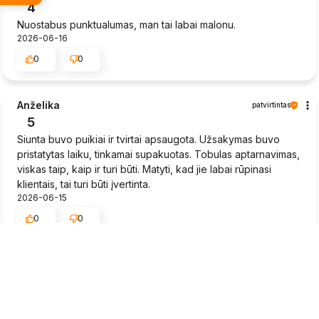
4
Nuostabus punktualumas, man tai labai malonu.
2026-06-16
0
0
Anželika
patvirtintas
5
Siunta buvo puikiai ir tvirtai apsaugota. Užsakymas buvo
pristatytas laiku, tinkamai supakuotas. Tobulas aptarnavimas,
viskas taip, kaip ir turi būti. Matyti, kad jie labai rūpinasi
klientais, tai turi būti įvertinta.
2026-06-15
0
0
Rytis
patvirtintas
5
Braškių daigai greitai pristatyti, būklė gera.
2026-06-15