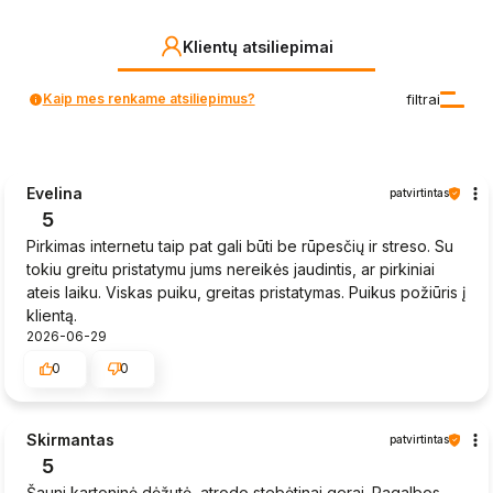
Klientų atsiliepimai
Kaip mes renkame atsiliepimus?
filtrai
Evelina
patvirtintas
5
Pirkimas internetu taip pat gali būti be rūpesčių ir streso. Su
tokiu greitu pristatymu jums nereikės jaudintis, ar pirkiniai
ateis laiku. Viskas puiku, greitas pristatymas. Puikus požiūris į
klientą.
2026-06-29
0
0
Skirmantas
patvirtintas
5
Šauni kartoninė dėžutė, atrodo stebėtinai gerai. Pagalbos