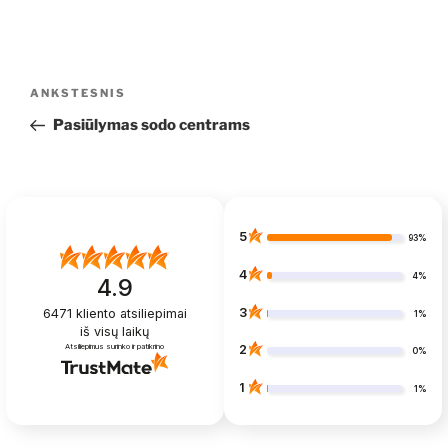
Navigacija
Ankstesnis
ANKSTESNIS
tarp
įrašas
Pasiūlymas sodo centrams
įrašų
5
93%
4
4%
4.9
3
6471
kliento atsiliepimai
1%
iš visų laikų
Atsiliepimus surinko ir patikrino
2
0%
1
1%