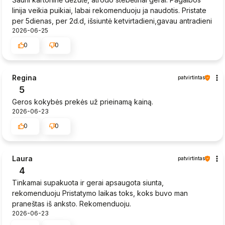
linija veikia puikiai, labai rekomenduoju ja naudotis. Pristate
per 5dienas, per 2d.d, išsiuntė ketvirtadieni,gavau antradieni
2026-06-25
0
0
Regina
patvirtintas
5
Geros kokybės prekės už prieinamą kainą.
2026-06-23
0
0
Laura
patvirtintas
4
Tinkamai supakuota ir gerai apsaugota siunta,
rekomenduoju Pristatymo laikas toks, koks buvo man
praneštas iš anksto. Rekomenduoju.
2026-06-23