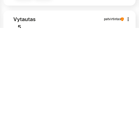
Vytautas
patvirtintas
5
Labai graži pakuotė, ir, žinoma, tvirta. Man
labai patinka, kad siuntos pristatymo būsena
atitinka man pateikiamą informaciją.
Apsipirkimas šioje parduotuvėje buvo
nepriekaištingas, nekilo problemų paprašius
papildomos informacijos apie prekes,
kompetentingi ir kantrūs darbuotojai. Aukštos
kokybės produktai ir greitas pristatymas. Aš
labai rekomenduoju.
2026-05-25
0
0
Erika
patvirtintas