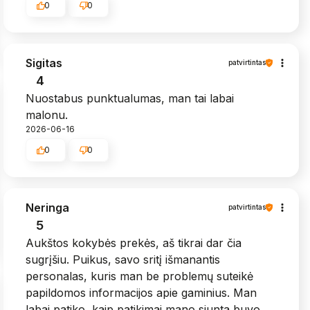
0
0
Sigitas
patvirtintas
4
Nuostabus punktualumas, man tai labai
malonu.
2026-06-16
0
0
Neringa
patvirtintas
5
Aukštos kokybės prekės, aš tikrai dar čia
sugrįšiu. Puikus, savo sritį išmanantis
personalas, kuris man be problemų suteikė
papildomos informacijos apie gaminius. Man
labai patiko, kaip patikimai mano siunta buvo