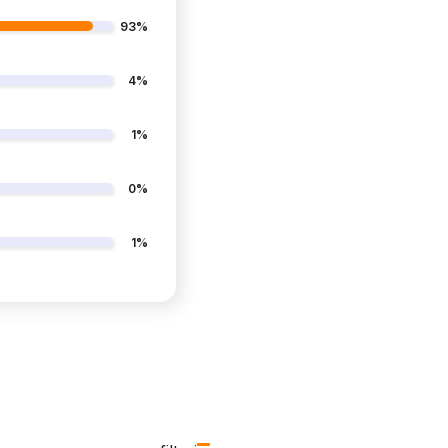
93%
4%
1%
0%
1%