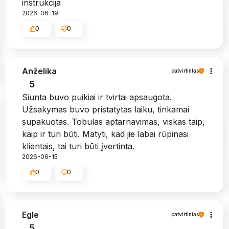
instrukcija
2026-06-19
0
0
Anželika
patvirtintas
5
Siunta buvo puikiai ir tvirtai apsaugota.
Užsakymas buvo pristatytas laiku, tinkamai
supakuotas. Tobulas aptarnavimas, viskas taip,
kaip ir turi būti. Matyti, kad jie labai rūpinasi
klientais, tai turi būti įvertinta.
2026-06-15
0
0
Egle
patvirtintas
5