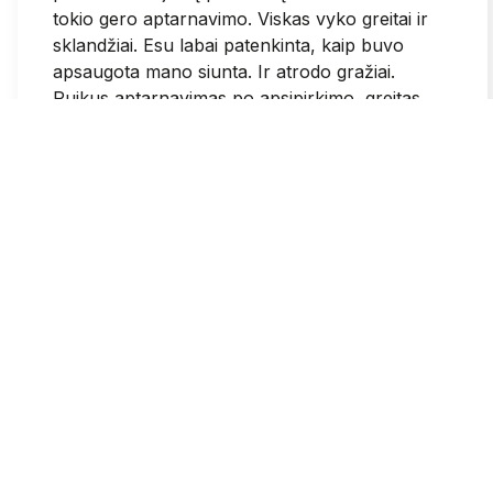
tokio gero aptarnavimo. Viskas vyko greitai ir
sklandžiai. Esu labai patenkinta, kaip buvo
apsaugota mano siunta. Ir atrodo gražiai.
Puikus aptarnavimas po apsipirkimo, greitas
susisiekimas.
2026-05-25
1
0
Grazina
patvirtintas
3
Sumokejus visose svetainese patvirtina, kad
mokejimas pavyko ir dar gauni patvirtinima i el
pasta. Pas jus sumokejus paraso, kad krepselis
tuscias. Galvojau kad mokejimas nepavyko ir
bandziau dar 3 kartus. Tad isleidau daugiau
negu planavau ir daigu daugiau nei reikejo
2026-05-25