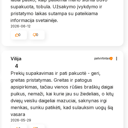
supakuota, tobula. Užsakymo įvykdymo ir
pristatymo laikas sutampa su pateikiama
informacija svetainėje.
2026-06-12
0
0
Vilija
patvirtintas
4
Prekių supakavimas ir pati pakuotė - geri,
greitas pristatymas. Greitas ir patogus
apsipirkimas, tačiau vienos rūšies braškių daigai
puikus, nemaži, kai kurie jau su žiedeliais, o kitų
dviejų veisliu daigeliai mazuciai, saknynas irgi
menkas, sunku patikėti, kad sulauksim uogų šią
vasara
2026-05-29