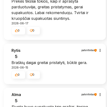
Prekės tiksliai tokios, kaip ir aprašyta
parduotuvėje, greitas pristatymas, gerai
supakuotos. Labai rekomenduoju. Tvirtai ir
kruopščiai supakuotas siuntinys.
2026-06-17
0
0
Rytis
patvirtintas
5
Braškių daigai greitai pristatyti, būklė gera.
2026-06-15
0
0
Alma
patvirtintas
5
Siunta buvo supakuota taip gražiai, tiesiog