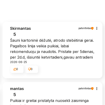
Skirmantas
patvirtintas
5
Šauni kartoninė dėžutė, atrodo stebėtinai gerai.
Pagalbos linija veikia puikiai, labai
rekomenduoju ja naudotis. Pristate per 5dienas,
per 2d.d, išsiuntė ketvirtadieni,gavau antradieni
2026-06-25
0
0
mantas
patvirtintas
5
Puikiai ir greitai pristatyta nuosekli zaisminga