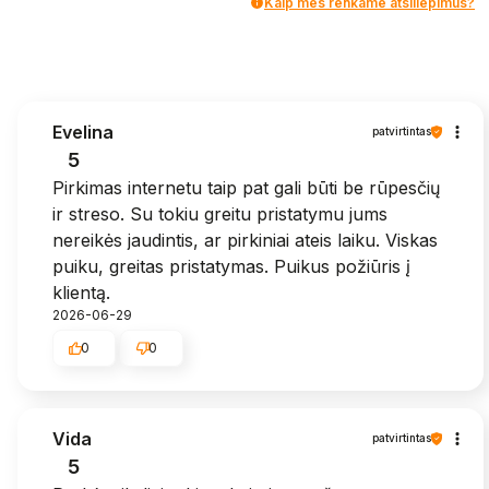
Kaip mes renkame atsiliepimus?
Evelina
patvirtintas
5
Pirkimas internetu taip pat gali būti be rūpesčių
ir streso. Su tokiu greitu pristatymu jums
nereikės jaudintis, ar pirkiniai ateis laiku. Viskas
puiku, greitas pristatymas. Puikus požiūris į
klientą.
2026-06-29
0
0
Vida
patvirtintas
5