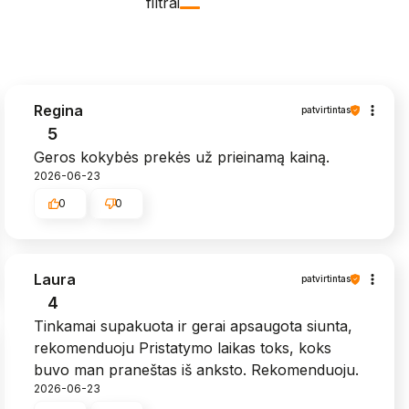
filtrai
Regina
patvirtintas
5
Geros kokybės prekės už prieinamą kainą.
2026-06-23
0
0
Laura
patvirtintas
4
Tinkamai supakuota ir gerai apsaugota siunta,
rekomenduoju Pristatymo laikas toks, koks
buvo man praneštas iš anksto. Rekomenduoju.
2026-06-23