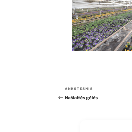
Navigacija
Ankstesnis
ANKSTESNIS
tarp
įrašas
Našlaitės gėlės
įrašų