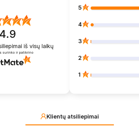
5
4
4.9
3
siliepimai
iš visų laikų
s surinko ir patikrino
2
1
Klientų atsiliepimai