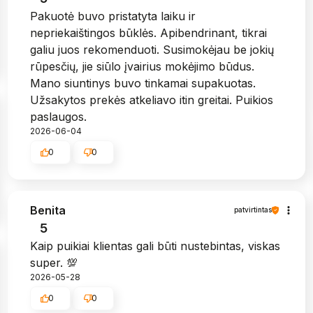
Pakuotė buvo pristatyta laiku ir
nepriekaištingos būklės. Apibendrinant, tikrai
galiu juos rekomenduoti. Susimokėjau be jokių
rūpesčių, jie siūlo įvairius mokėjimo būdus.
Mano siuntinys buvo tinkamai supakuotas.
Užsakytos prekės atkeliavo itin greitai. Puikios
paslaugos.
2026-06-04
0
0
Benita
patvirtintas
5
Kaip puikiai klientas gali būti nustebintas, viskas
super. 💯
2026-05-28
0
0