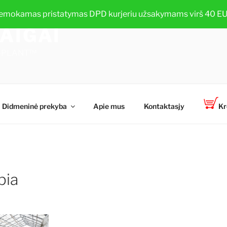
emokamas pristatymas DPD kurjeriu užsakymams virš 40 EU
AIGAI
TOP-PLANT™
Didmeninė prekyba
Apie mus
Kontaktasjy
Kr
pia