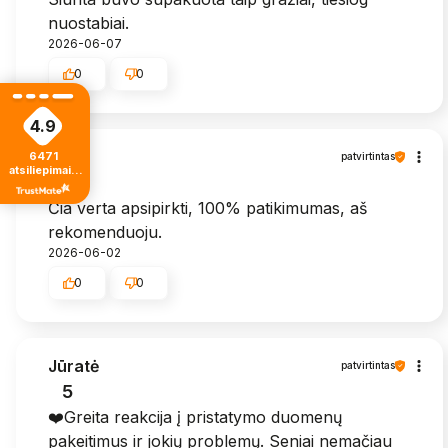
nuostabiai.
2026-06-07
0
0
4.9
Zita
6471
patvirtintas
atsiliepimais
5
iš visų laikų
Čia verta apsipirkti, 100% patikimumas, aš
rekomenduoju.
2026-06-02
0
0
Jūratė
patvirtintas
5
❤️Greita reakcija į pristatymo duomenų
pakeitimus ir jokių problemų. Seniai nemačiau