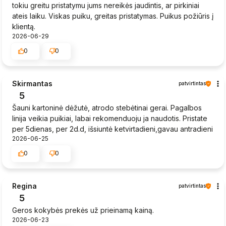
tokiu greitu pristatymu jums nereikės jaudintis, ar pirkiniai
ateis laiku. Viskas puiku, greitas pristatymas. Puikus požiūris į
klientą.
2026-06-29
0
0
Skirmantas
patvirtintas
5
Šauni kartoninė dėžutė, atrodo stebėtinai gerai. Pagalbos
linija veikia puikiai, labai rekomenduoju ja naudotis. Pristate
per 5dienas, per 2d.d, išsiuntė ketvirtadieni,gavau antradieni
2026-06-25
0
0
Regina
patvirtintas
5
Geros kokybės prekės už prieinamą kainą.
2026-06-23