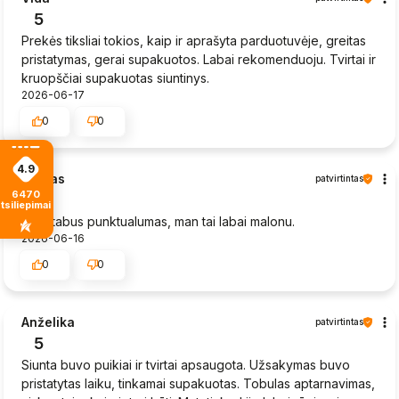
5
Prekės tiksliai tokios, kaip ir aprašyta parduotuvėje, greitas
pristatymas, gerai supakuotos. Labai rekomenduoju. Tvirtai ir
kruopščiai supakuotas siuntinys.
2026-06-17
0
0
4.9
Sigitas
patvirtintas
6470
4
tsiliepimais
Nuostabus punktualumas, man tai labai malonu.
2026-06-16
0
0
Anželika
patvirtintas
5
Siunta buvo puikiai ir tvirtai apsaugota. Užsakymas buvo
pristatytas laiku, tinkamai supakuotas. Tobulas aptarnavimas,