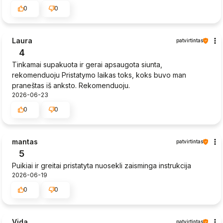
0
0
Laura
patvirtintas
4
Tinkamai supakuota ir gerai apsaugota siunta,
rekomenduoju Pristatymo laikas toks, koks buvo man
praneštas iš anksto. Rekomenduoju.
2026-06-23
0
0
mantas
patvirtintas
5
Puikiai ir greitai pristatyta nuosekli zaisminga instrukcija
2026-06-19
0
0
Vida
patvirtintas