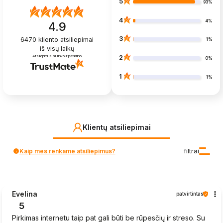
5
93%
4
4%
4.9
3
6470
kliento atsiliepimai
1%
iš visų laikų
Atsiliepimus surinko ir patikrino
2
0%
1
1%
Klientų atsiliepimai
Kaip mes renkame atsiliepimus?
filtrai
Evelina
patvirtintas
5
Pirkimas internetu taip pat gali būti be rūpesčių ir streso. Su