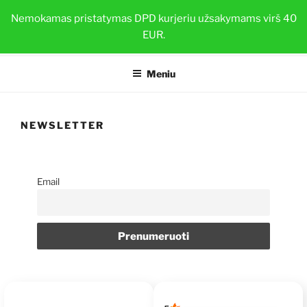
Eiti
BRAŠKIŲ DAIGAI
Nemokamas pristatymas DPD kurjeriu užsakymams virš 40
prie
EUR.
Sveiki ir stiprūs augalai su TOP-PLANT™
turinio
Meniu
NEWSLETTER
Email