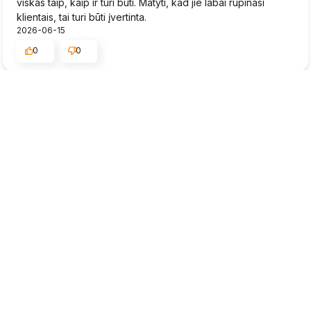
viskas taip, kaip ir turi būti. Matyti, kad jie labai rūpinasi
klientais, tai turi būti įvertinta.
2026-06-15
0
0
Rytis
patvirtintas
5
Braškių daigai greitai pristatyti, būklė gera.
2026-06-15
0
0
Neringa
patvirtintas
5
Aukštos kokybės prekės, aš tikrai dar čia sugrįšiu. Puikus,
savo sritį išmanantis personalas, kuris man be problemų
suteikė papildomos informacijos apie gaminius. Man labai
patiko, kaip patikimai mano siunta buvo supakuota, tobula.
Užsakymo įvykdymo ir pristatymo laikas sutampa su