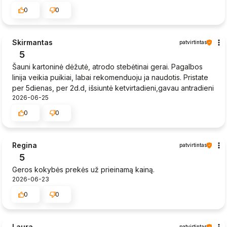
0
0
Skirmantas
patvirtintas
5
Šauni kartoninė dėžutė, atrodo stebėtinai gerai. Pagalbos
linija veikia puikiai, labai rekomenduoju ja naudotis. Pristate
per 5dienas, per 2d.d, išsiuntė ketvirtadieni,gavau antradieni
2026-06-25
0
0
Regina
patvirtintas
5
Geros kokybės prekės už prieinamą kainą.
2026-06-23
0
0
Laura
patvirtintas