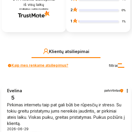
iš visų laikų
Atsiliepimus surinko ir patikrino
2
0%
1
1%
Klientų atsiliepimai
Kaip mes renkame atsiliepimus?
filtrai
Evelina
patvirtintas
5
Pirkimas internetu taip pat gali būti be rūpesčių ir streso. Su
tokiu greitu pristatymu jums nereikės jaudintis, ar pirkiniai
ateis laiku. Viskas puiku, greitas pristatymas. Puikus požiūris į
klientą.
2026-06-29