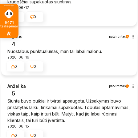
kruopščiai supakuotas siuntinys.
2026-06-17
4.9
0
0
6471
tsiliepimais
Sigitas
patvirtintas
4
Nuostabus punktualumas, man tai labai malonu.
2026-06-16
0
0
Anželika
patvirtintas
5
Siunta buvo puikiai ir tvirtai apsaugota. Užsakymas buvo
pristatytas laiku, tinkamai supakuotas. Tobulas aptarnavimas,
viskas taip, kaip ir turi būti. Matyti, kad jie labai rūpinasi
klientais, tai turi būti įvertinta.
2026-06-15
0
0