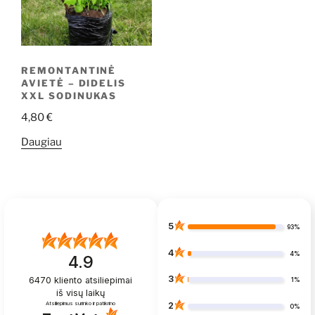
REMONTANTINĖ
AVIETĖ – DIDELIS
XXL SODINUKAS
4,80
€
Daugiau
5
93%
4
4%
4.9
3
6470
kliento atsiliepimai
1%
iš visų laikų
Atsiliepimus surinko ir patikrino
2
0%