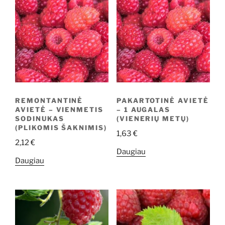
REMONTANTINĖ
PAKARTOTINĖ AVIETĖ
AVIETĖ – VIENMETIS
– 1 AUGALAS
SODINUKAS
(VIENERIŲ METŲ)
(PLIKOMIS ŠAKNIMIS)
1,63
€
2,12
€
Daugiau
Daugiau