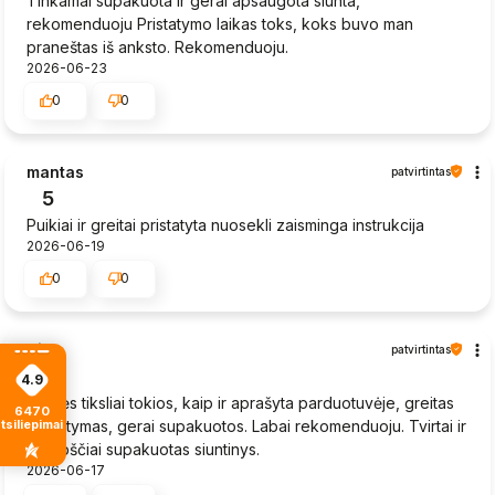
Tinkamai supakuota ir gerai apsaugota siunta,
rekomenduoju Pristatymo laikas toks, koks buvo man
praneštas iš anksto. Rekomenduoju.
2026-06-23
0
0
mantas
patvirtintas
5
Puikiai ir greitai pristatyta nuosekli zaisminga instrukcija
2026-06-19
0
0
Vida
patvirtintas
5
4.9
Prekės tiksliai tokios, kaip ir aprašyta parduotuvėje, greitas
6470
pristatymas, gerai supakuotos. Labai rekomenduoju. Tvirtai ir
tsiliepimais
kruopščiai supakuotas siuntinys.
2026-06-17