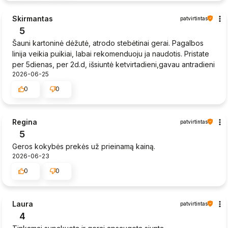
Skirmantas
patvirtintas
5
Šauni kartoninė dėžutė, atrodo stebėtinai gerai. Pagalbos
linija veikia puikiai, labai rekomenduoju ja naudotis. Pristate
per 5dienas, per 2d.d, išsiuntė ketvirtadieni,gavau antradieni
2026-06-25
0
0
Regina
patvirtintas
5
Geros kokybės prekės už prieinamą kainą.
2026-06-23
0
0
Laura
patvirtintas
4