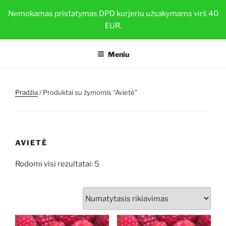
Eiti
BRAŠKIŲ DAIGAI
Nemokamas pristatymas DPD kurjeriu užsakymams virš 40
prie
EUR.
Sveiki ir stiprūs augalai su TOP-PLANT™
turinio
Meniu
Pradžia
/ Produktai su žymomis “Avietė”
AVIETĖ
Rodomi visi rezultatai: 5