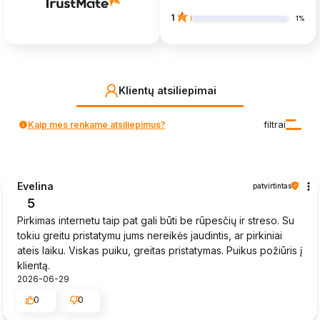
1
1%
Klientų atsiliepimai
Kaip mes renkame atsiliepimus?
filtrai
Evelina
patvirtintas
5
Pirkimas internetu taip pat gali būti be rūpesčių ir streso. Su
tokiu greitu pristatymu jums nereikės jaudintis, ar pirkiniai
ateis laiku. Viskas puiku, greitas pristatymas. Puikus požiūris į
klientą.
2026-06-29
0
0