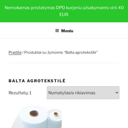
Eiti
BRAŠKIŲ DAIGAI
Nemokamas pristatymas DPD kurjeriu užsakymams virš 40
prie
EUR.
Sveiki ir stiprūs augalai su TOP-PLANT™
turinio
Meniu
Pradžia
/ Produktai su žymomis “Balta agrotekstilė”
BALTA AGROTEKSTILĖ
Rezultatų: 1