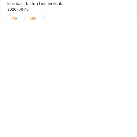
klientais, tai turi būti įvertinta.
2026-06-15
0
0
Rytis
patvirtintas
5
Braškių daigai greitai pristatyti, būklė gera.
2026-06-15
0
0
Neringa
patvirtintas
5
Aukštos kokybės prekės, aš tikrai dar čia sugrįšiu. Puikus,
savo sritį išmanantis personalas, kuris man be problemų
suteikė papildomos informacijos apie gaminius. Man labai
patiko, kaip patikimai mano siunta buvo supakuota, tobula.
Užsakymo įvykdymo ir pristatymo laikas sutampa su
pateikiama informacija svetainėje.