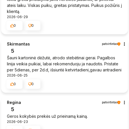
ateis laiku. Viskas puiku, greitas pristatymas. Puikus požiūris į
klientą.
2026-06-29
0
0
Skirmantas
patvirtintas
5
Šauni kartoninė dėžutė, atrodo stebėtinai gerai. Pagalbos
linija veikia puikiai, labai rekomenduoju ja naudotis. Pristate
per 5dienas, per 2d.d, išsiuntė ketvirtadieni,gavau antradieni
2026-06-25
0
0
Regina
patvirtintas
5
Geros kokybės prekės už prieinamą kainą.
2026-06-23