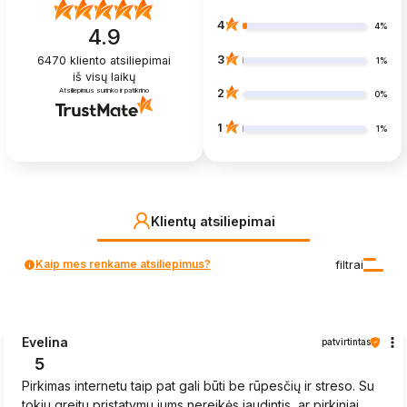
4
4%
4.9
3
6470
kliento atsiliepimai
1%
iš visų laikų
Atsiliepimus surinko ir patikrino
2
0%
1
1%
Klientų atsiliepimai
Kaip mes renkame atsiliepimus?
filtrai
Evelina
patvirtintas
5
Pirkimas internetu taip pat gali būti be rūpesčių ir streso. Su
tokiu greitu pristatymu jums nereikės jaudintis, ar pirkiniai