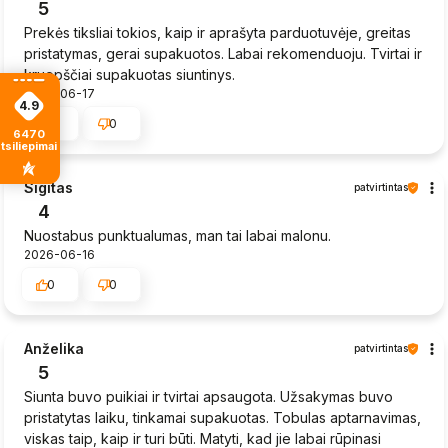
5
Prekės tiksliai tokios, kaip ir aprašyta parduotuvėje, greitas
pristatymas, gerai supakuotos. Labai rekomenduoju. Tvirtai ir
kruopščiai supakuotas siuntinys.
2026-06-17
4.9
0
0
6470
tsiliepimais
Sigitas
patvirtintas
4
Nuostabus punktualumas, man tai labai malonu.
2026-06-16
0
0
Anželika
patvirtintas
5
Siunta buvo puikiai ir tvirtai apsaugota. Užsakymas buvo
pristatytas laiku, tinkamai supakuotas. Tobulas aptarnavimas,
viskas taip, kaip ir turi būti. Matyti, kad jie labai rūpinasi