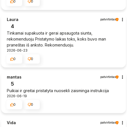
0
0
Laura
patvirtintas
4
Tinkamai supakuota ir gerai apsaugota siunta,
rekomenduoju Pristatymo laikas toks, koks buvo man
praneštas iš anksto. Rekomenduoju.
2026-06-23
0
0
mantas
patvirtintas
5
Puikiai ir greitai pristatyta nuosekli zaisminga instrukcija
2026-06-19
0
0
Vida
patvirtintas