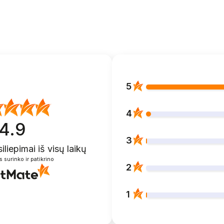
5
4
4.9
3
siliepimai
iš visų laikų
s surinko ir patikrino
2
1