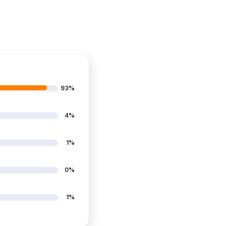
93%
4%
1%
0%
1%