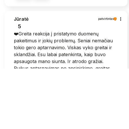
Jūratė
patvirtintas
5
❤️Greita reakcija į pristatymo duomenų
pakeitimus ir jokių problemų. Seniai nemačiau
tokio gero aptarnavimo. Viskas vyko greitai ir
sklandžiai. Esu labai patenkinta, kaip buvo
apsaugota mano siunta. Ir atrodo gražiai.
Puikus aptarnavimas po apsipirkimo, greitas
susisiekimas.
2026-05-25
1
0
Grazina
patvirtintas
3
Sumokejus visose svetainese patvirtina, kad