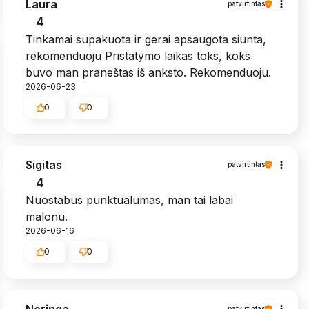
Laura
patvirtintas
4
Tinkamai supakuota ir gerai apsaugota siunta,
rekomenduoju Pristatymo laikas toks, koks
buvo man praneštas iš anksto. Rekomenduoju.
2026-06-23
0
0
Sigitas
patvirtintas
4
Nuostabus punktualumas, man tai labai
malonu.
2026-06-16
0
0
Neringa
patvirtintas