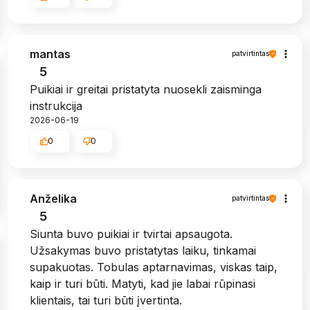
mantas
patvirtintas
5
Puikiai ir greitai pristatyta nuosekli zaisminga
instrukcija
2026-06-19
0
0
Anželika
patvirtintas
5
Siunta buvo puikiai ir tvirtai apsaugota.
Užsakymas buvo pristatytas laiku, tinkamai
supakuotas. Tobulas aptarnavimas, viskas taip,
kaip ir turi būti. Matyti, kad jie labai rūpinasi
klientais, tai turi būti įvertinta.