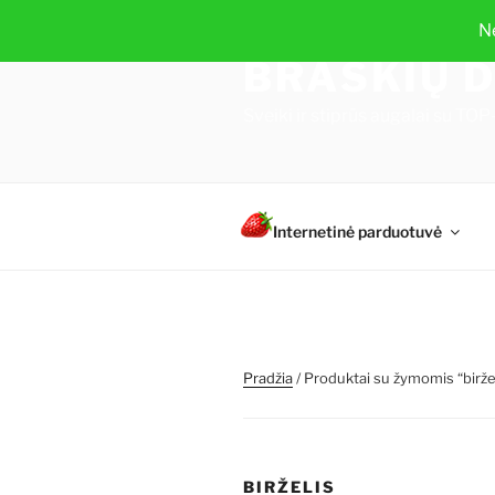
Eiti
N
prie
BRAŠKIŲ D
turinio
Sveiki ir stiprūs augalai su 
Internetinė parduotuvė
Pradžia
/ Produktai su žymomis “birže
BIRŽELIS