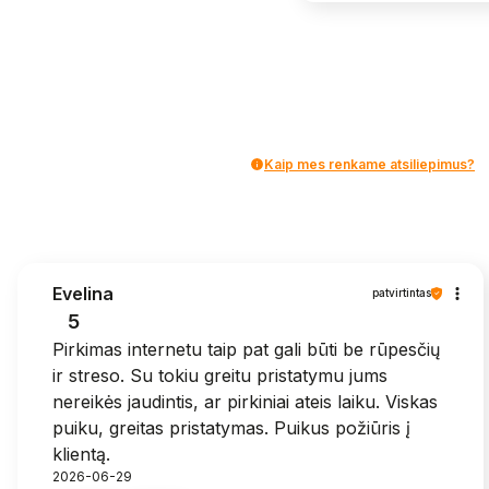
Kaip mes renkame atsiliepimus?
Evelina
patvirtintas
5
Pirkimas internetu taip pat gali būti be rūpesčių
ir streso. Su tokiu greitu pristatymu jums
nereikės jaudintis, ar pirkiniai ateis laiku. Viskas
puiku, greitas pristatymas. Puikus požiūris į
klientą.
2026-06-29