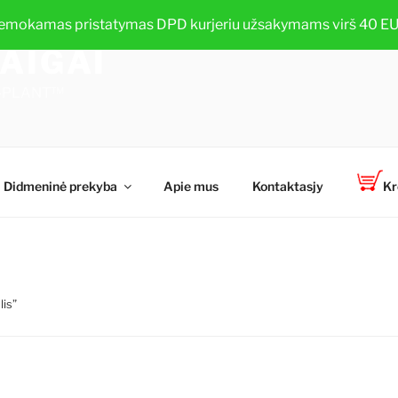
emokamas pristatymas DPD kurjeriu užsakymams virš 40 EU
AIGAI
TOP-PLANT™
Didmeninė prekyba
Apie mus
Kontaktasjy
Kr
lis”