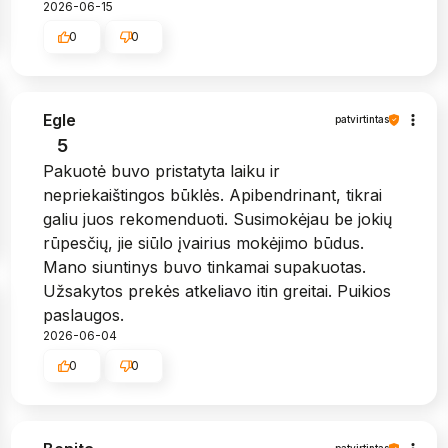
2026-06-15
0
0
Egle
patvirtintas
5
Pakuotė buvo pristatyta laiku ir
nepriekaištingos būklės. Apibendrinant, tikrai
galiu juos rekomenduoti. Susimokėjau be jokių
rūpesčių, jie siūlo įvairius mokėjimo būdus.
Mano siuntinys buvo tinkamai supakuotas.
Užsakytos prekės atkeliavo itin greitai. Puikios
paslaugos.
2026-06-04
0
0