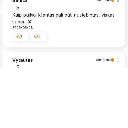
Benita
patvirtintas
5
Kaip puikiai klientas gali būti nustebintas, viskas
super. 💯
2026-05-28
0
0
Vytautas
patvirtintas
5
Labai graži pakuotė, ir, žinoma, tvirta. Man
labai patinka, kad siuntos pristatymo būsena
atitinka man pateikiamą informaciją.
Apsipirkimas šioje parduotuvėje buvo
nepriekaištingas, nekilo problemų paprašius
papildomos informacijos apie prekes,
kompetentingi ir kantrūs darbuotojai. Aukštos
kokybės produktai ir greitas pristatymas. Aš