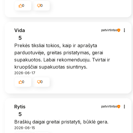
0
0
Vida
patvirtintas
5
Prekės tiksliai tokios, kaip ir aprašyta
parduotuvėje, greitas pristatymas, gerai
supakuotos. Labai rekomenduoju. Tvirtai ir
kruopščiai supakuotas siuntinys.
2026-06-17
0
0
Rytis
patvirtintas
5
Braškių daigai greitai pristatyti, būklė gera.
2026-06-15