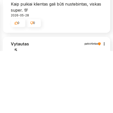
Kaip puikiai klientas gali būti nustebintas, viskas
super. 💯
2026-05-28
0
0
Vytautas
patvirtintas
5
Labai graži pakuotė, ir, žinoma, tvirta. Man
labai patinka, kad siuntos pristatymo būsena
atitinka man pateikiamą informaciją.
Apsipirkimas šioje parduotuvėje buvo
nepriekaištingas, nekilo problemų paprašius
papildomos informacijos apie prekes,
kompetentingi ir kantrūs darbuotojai. Aukštos
kokybės produktai ir greitas pristatymas. Aš
labai rekomenduoju.
2026-05-25