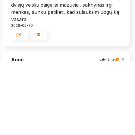
dviejų veisliu daigeliai mazuciai, saknynas irgi
menkas, sunku patikėti, kad sulauksim uogų šią
vasara
2026-05-29
0
0
Agnė
patvirtintas
5
Viskas puikiai, labai greit atsiuntė, daigeliai
grąžūs🥰
2026-05-25
0
0
Algimantas
patvirtintas
5