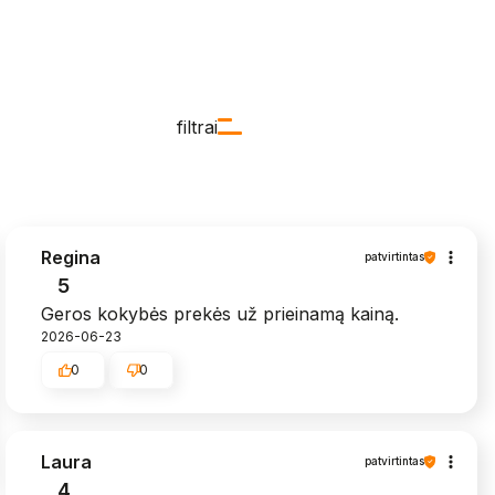
filtrai
Regina
patvirtintas
5
Geros kokybės prekės už prieinamą kainą.
2026-06-23
0
0
Laura
patvirtintas
4