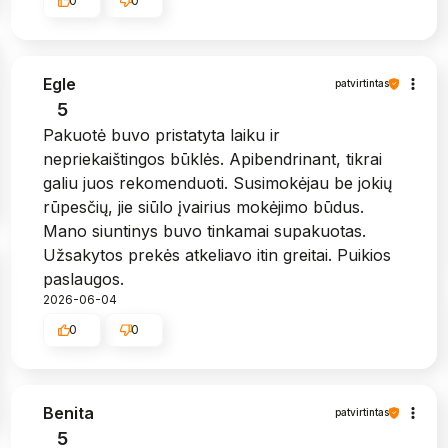
0
0
Egle
patvirtintas
5
Pakuotė buvo pristatyta laiku ir
nepriekaištingos būklės. Apibendrinant, tikrai
galiu juos rekomenduoti. Susimokėjau be jokių
rūpesčių, jie siūlo įvairius mokėjimo būdus.
Mano siuntinys buvo tinkamai supakuotas.
Užsakytos prekės atkeliavo itin greitai. Puikios
paslaugos.
2026-06-04
0
0
Benita
patvirtintas
5