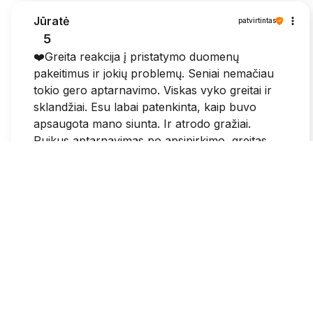
Jūratė
patvirtintas
5
❤️Greita reakcija į pristatymo duomenų
pakeitimus ir jokių problemų. Seniai nemačiau
tokio gero aptarnavimo. Viskas vyko greitai ir
sklandžiai. Esu labai patenkinta, kaip buvo
apsaugota mano siunta. Ir atrodo gražiai.
Puikus aptarnavimas po apsipirkimo, greitas
susisiekimas.
2026-05-25
1
0
Grazina
patvirtintas
3
Sumokejus visose svetainese patvirtina, kad
mokejimas pavyko ir dar gauni patvirtinima i el