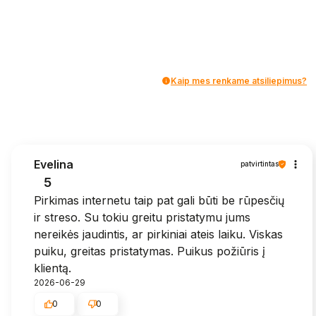
Kaip mes renkame atsiliepimus?
Evelina
patvirtintas
5
Pirkimas internetu taip pat gali būti be rūpesčių
ir streso. Su tokiu greitu pristatymu jums
nereikės jaudintis, ar pirkiniai ateis laiku. Viskas
puiku, greitas pristatymas. Puikus požiūris į
klientą.
2026-06-29
0
0