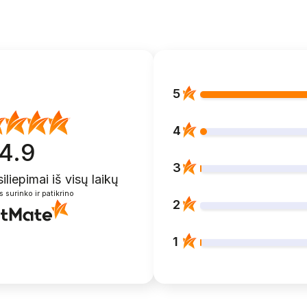
5
4
4.9
3
siliepimai
iš visų laikų
s surinko ir patikrino
2
1