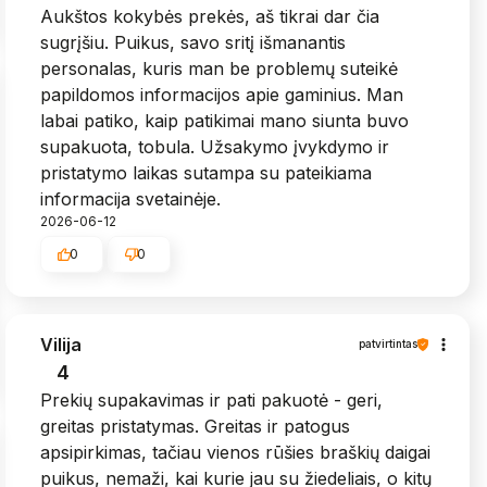
Aukštos kokybės prekės, aš tikrai dar čia
sugrįšiu. Puikus, savo sritį išmanantis
personalas, kuris man be problemų suteikė
papildomos informacijos apie gaminius. Man
labai patiko, kaip patikimai mano siunta buvo
supakuota, tobula. Užsakymo įvykdymo ir
pristatymo laikas sutampa su pateikiama
informacija svetainėje.
2026-06-12
0
0
Vilija
patvirtintas
4
Prekių supakavimas ir pati pakuotė - geri,
greitas pristatymas. Greitas ir patogus
apsipirkimas, tačiau vienos rūšies braškių daigai
puikus, nemaži, kai kurie jau su žiedeliais, o kitų