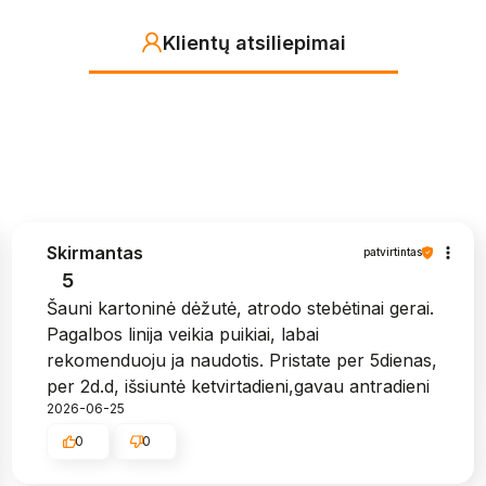
Klientų atsiliepimai
Skirmantas
patvirtintas
5
Šauni kartoninė dėžutė, atrodo stebėtinai gerai.
Pagalbos linija veikia puikiai, labai
rekomenduoju ja naudotis. Pristate per 5dienas,
per 2d.d, išsiuntė ketvirtadieni,gavau antradieni
2026-06-25
0
0