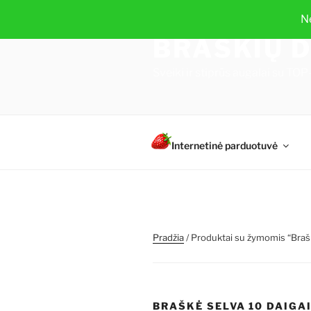
Eiti
N
prie
BRAŠKIŲ D
turinio
Sveiki ir stiprūs augalai su 
Internetinė parduotuvė
Pradžia
/ Produktai su žymomis “Brašk
BRAŠKĖ SELVA 10 DAIGA