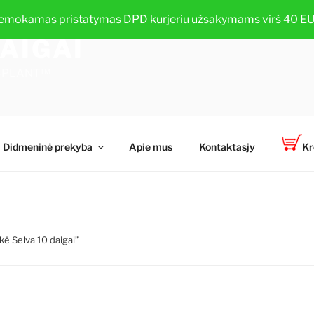
emokamas pristatymas DPD kurjeriu užsakymams virš 40 EU
AIGAI
TOP-PLANT™
Didmeninė prekyba
Apie mus
Kontaktasjy
Kr
ė Selva 10 daigai”
I