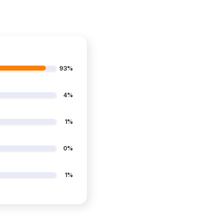
93%
4%
1%
0%
1%