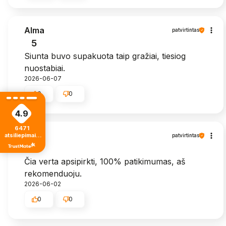
Alma
patvirtintas
5
Siunta buvo supakuota taip gražiai, tiesiog
nuostabiai.
2026-06-07
0
0
4.9
6471
Zita
atsiliepimais
patvirtintas
iš visų laikų
5
Čia verta apsipirkti, 100% patikimumas, aš
rekomenduoju.
2026-06-02
0
0