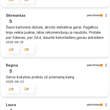
Skirmantas
patvirtintas
5
Šauni kartoninė dėžutė, atrodo stebėtinai gerai. Pagalbos
linija veikia puikiai, labai rekomenduoju ja naudotis. Pristate
per 5dienas, per 2d.d, išsiuntė ketvirtadieni,gavau antradieni
2026-06-25
0
0
Regina
patvirtintas
5
Geros kokybės prekės už prieinamą kainą.
2026-06-23
0
0
Laura
patvirtintas