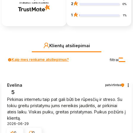
Atsiliepimus surinko ir patikrino
2
0%
1
1%
Klientų atsiliepimai
Kaip mes renkame atsiliepimus?
filtrai
Evelina
patvirtintas
5
Pirkimas internetu taip pat gali būti be rūpesčių ir streso. Su
tokiu greitu pristatymu jums nereikės jaudintis, ar pirkiniai
ateis laiku. Viskas puiku, greitas pristatymas. Puikus požiūris į
klientą.
2026-06-29
0
0