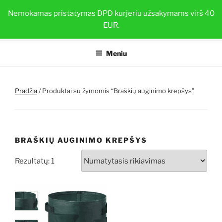
Eiti
BRAŠKIŲ DAIGAI
Nemokamas pristatymas DPD kurjeriu užsakymams virš 40
prie
EUR.
Sveiki ir stiprūs augalai su TOP-PLANT™
turinio
Meniu
Pradžia
/ Produktai su žymomis “Braškių auginimo krepšys”
BRAŠKIŲ AUGINIMO KREPŠYS
Rezultatų: 1