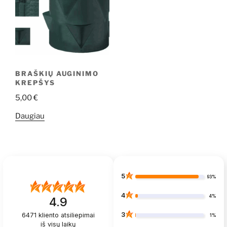
BRAŠKIŲ AUGINIMO
KREPŠYS
5,00
€
Daugiau
5
93%
4
4%
4.9
3
6471
kliento atsiliepimai
1%
iš visų laikų