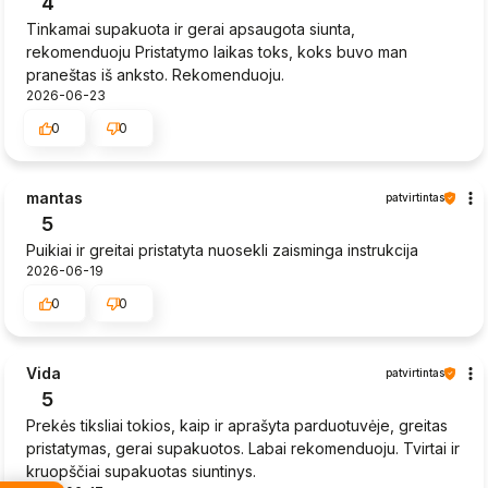
4
Tinkamai supakuota ir gerai apsaugota siunta,
rekomenduoju Pristatymo laikas toks, koks buvo man
praneštas iš anksto. Rekomenduoju.
2026-06-23
0
0
mantas
patvirtintas
5
Puikiai ir greitai pristatyta nuosekli zaisminga instrukcija
2026-06-19
0
0
Vida
patvirtintas
5
Prekės tiksliai tokios, kaip ir aprašyta parduotuvėje, greitas
pristatymas, gerai supakuotos. Labai rekomenduoju. Tvirtai ir
kruopščiai supakuotas siuntinys.