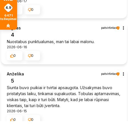
2026-06-17
4.9
0
0
6471
tsiliepimais
Sigitas
patvirtintas
4
Nuostabus punktualumas, man tai labai malonu.
2026-06-16
0
0
Anželika
patvirtintas
5
Siunta buvo puikiai ir tvirtai apsaugota. Užsakymas buvo
pristatytas laiku, tinkamai supakuotas. Tobulas aptarnavimas,
viskas taip, kaip ir turi būti. Matyti, kad jie labai rūpinasi
klientais, tai turi būti įvertinta.
2026-06-15
0
0