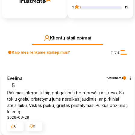
1
1%
Klientų atsiliepimai
Kaip mes renkame atsiliepimus?
filtrai
Evelina
patvirtintas
5
Pirkimas internetu taip pat gali būti be rūpesčių ir streso. Su
tokiu greitu pristatymu jums nereikės jaudintis, ar pirkiniai
ateis laiku. Viskas puiku, greitas pristatymas. Puikus požiūris į
klientą.
2026-06-29
0
0