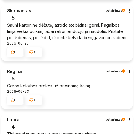
Skirmantas
patvirtintas
5
Šauni kartoninė dėžutė, atrodo stebėtinai gerai. Pagalbos
linija veikia puikiai, labai rekomenduoju ja naudotis. Pristate
per 5dienas, per 2d.d, išsiuntė ketvirtadieni,gavau antradieni
2026-06-25
0
0
Regina
patvirtintas
5
Geros kokybės prekės už prieinamą kainą.
2026-06-23
0
0
Laura
patvirtintas
4
Tinkamai supakuota ir gerai apsaugota siunta,