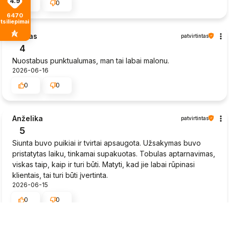
4.9
0
0
6470
tsiliepimais
Sigitas
patvirtintas
4
Nuostabus punktualumas, man tai labai malonu.
2026-06-16
0
0
Anželika
patvirtintas
5
Siunta buvo puikiai ir tvirtai apsaugota. Užsakymas buvo
pristatytas laiku, tinkamai supakuotas. Tobulas aptarnavimas,
viskas taip, kaip ir turi būti. Matyti, kad jie labai rūpinasi
klientais, tai turi būti įvertinta.
2026-06-15
0
0