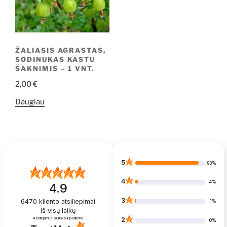
ŽALIASIS AGRASTAS,
SODINUKAS KASTU
ŠAKNIMIS – 1 VNT.
2,00
€
Daugiau
5
93%
4
4%
4.9
3
6470
kliento atsiliepimai
1%
iš visų laikų
Atsiliepimus surinko ir patikrino
2
0%