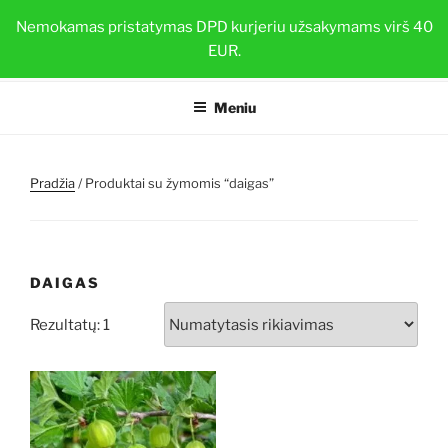
Eiti
BRAŠKIŲ DAIGAI
Nemokamas pristatymas DPD kurjeriu užsakymams virš 40
prie
EUR.
Sveiki ir stiprūs augalai su TOP-PLANT™
turinio
Meniu
Pradžia
/ Produktai su žymomis “daigas”
DAIGAS
Rezultatų: 1