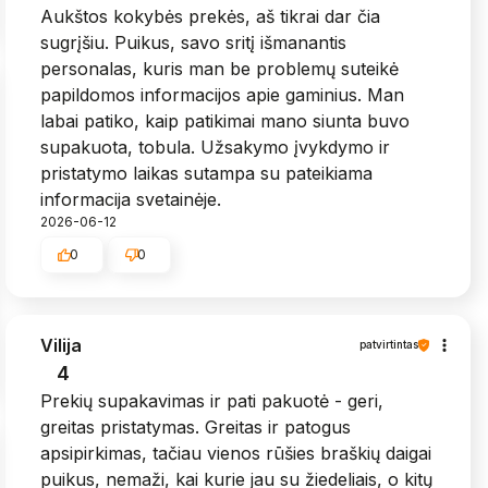
Aukštos kokybės prekės, aš tikrai dar čia
sugrįšiu. Puikus, savo sritį išmanantis
personalas, kuris man be problemų suteikė
papildomos informacijos apie gaminius. Man
labai patiko, kaip patikimai mano siunta buvo
supakuota, tobula. Užsakymo įvykdymo ir
pristatymo laikas sutampa su pateikiama
informacija svetainėje.
2026-06-12
0
0
Vilija
patvirtintas
4
Prekių supakavimas ir pati pakuotė - geri,
greitas pristatymas. Greitas ir patogus
apsipirkimas, tačiau vienos rūšies braškių daigai
puikus, nemaži, kai kurie jau su žiedeliais, o kitų