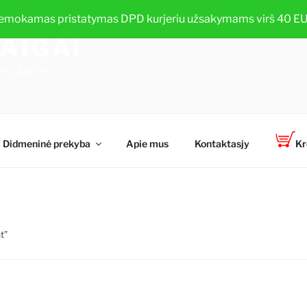
emokamas pristatymas DPD kurjeriu užsakymams virš 40 EU
AIGAI
TOP-PLANT™
Didmeninė prekyba
Apie mus
Kontaktasjy
Kr
t”