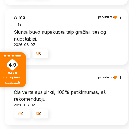
Alma
patvirtintas
5
Siunta buvo supakuota taip gražiai, tiesiog
nuostabiai.
2026-06-07
0
0
4.9
6470
Zita
atsiliepimais
patvirtintas
iš visų laikų
5
Čia verta apsipirkti, 100% patikimumas, aš
rekomenduoju.
2026-06-02
0
0