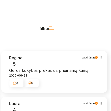
filtrai
Regina
patvirtintas
5
Geros kokybės prekės už prieinamą kainą.
2026-06-23
0
0
Laura
patvirtintas
4