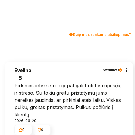
Kaip mes renkame atsiliepimus?
Evelina
patvirtintas
5
Pirkimas internetu taip pat gali būti be rūpesčių
ir streso. Su tokiu greitu pristatymu jums
nereikės jaudintis, ar pirkiniai ateis laiku. Viskas
puiku, greitas pristatymas. Puikus požiūris į
klientą.
2026-06-29
0
0