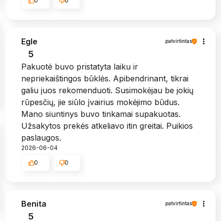
0
0
Egle
patvirtintas
5
Pakuotė buvo pristatyta laiku ir
nepriekaištingos būklės. Apibendrinant, tikrai
galiu juos rekomenduoti. Susimokėjau be jokių
rūpesčių, jie siūlo įvairius mokėjimo būdus.
Mano siuntinys buvo tinkamai supakuotas.
Užsakytos prekės atkeliavo itin greitai. Puikios
paslaugos.
2026-06-04
0
0
Benita
patvirtintas
5