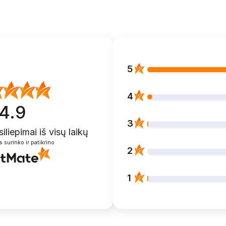
5
4
4.9
3
siliepimai
iš visų laikų
s surinko ir patikrino
2
1