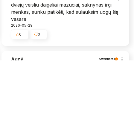
dviejų veisliu daigeliai mazuciai, saknynas irgi
menkas, sunku patikėti, kad sulauksim uogų šią
vasara
2026-05-29
0
0
Agnė
patvirtintas
5
Viskas puikiai, labai greit atsiuntė, daigeliai
grąžūs🥰
2026-05-25
0
0
Algimantas
patvirtintas
5