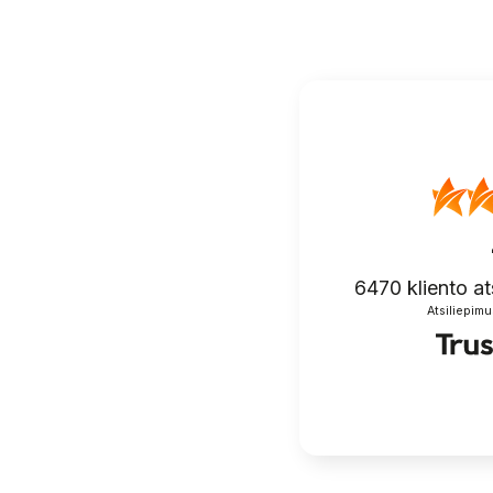
6470
kliento at
Atsiliepimu