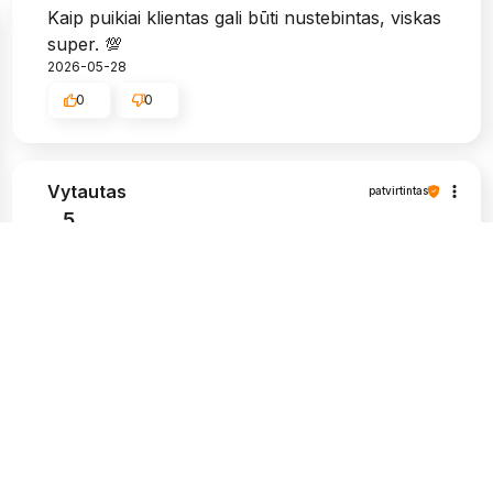
Kaip puikiai klientas gali būti nustebintas, viskas
super. 💯
2026-05-28
0
0
Vytautas
patvirtintas
5
Labai graži pakuotė, ir, žinoma, tvirta. Man
labai patinka, kad siuntos pristatymo būsena
atitinka man pateikiamą informaciją.
Apsipirkimas šioje parduotuvėje buvo
nepriekaištingas, nekilo problemų paprašius
papildomos informacijos apie prekes,
kompetentingi ir kantrūs darbuotojai. Aukštos
kokybės produktai ir greitas pristatymas. Aš
labai rekomenduoju.
2026-05-25