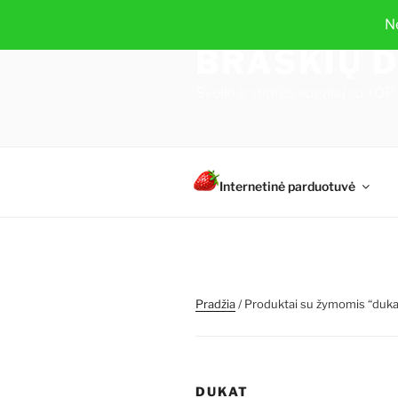
Eiti
N
prie
BRAŠKIŲ D
turinio
Sveiki ir stiprūs augalai su 
Internetinė parduotuvė
Pradžia
/ Produktai su žymomis “duka
DUKAT