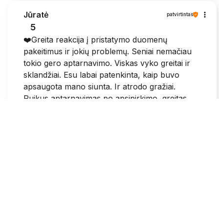
Jūratė
patvirtintas
5
❤️Greita reakcija į pristatymo duomenų
pakeitimus ir jokių problemų. Seniai nemačiau
tokio gero aptarnavimo. Viskas vyko greitai ir
sklandžiai. Esu labai patenkinta, kaip buvo
apsaugota mano siunta. Ir atrodo gražiai.
Puikus aptarnavimas po apsipirkimo, greitas
susisiekimas.
2026-05-25
1
0
Grazina
patvirtintas
3
Sumokejus visose svetainese patvirtina, kad
mokejimas pavyko ir dar gauni patvirtinima i el