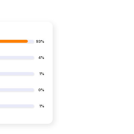
93%
4%
1%
0%
1%