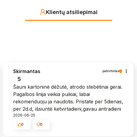
Klientų atsiliepimai
Skirmantas
patvirtintas
5
Šauni kartoninė dėžutė, atrodo stebėtinai gerai.
Pagalbos linija veikia puikiai, labai
rekomenduoju ja naudotis. Pristate per 5dienas,
per 2d.d, išsiuntė ketvirtadieni,gavau antradieni
2026-06-25
0
0