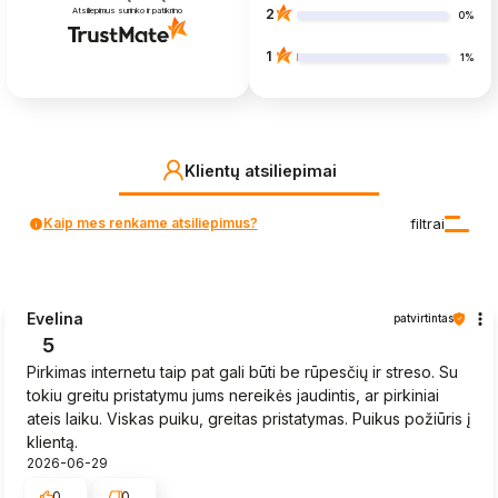
Atsiliepimus surinko ir patikrino
2
0%
1
1%
Klientų atsiliepimai
Kaip mes renkame atsiliepimus?
filtrai
Evelina
patvirtintas
5
Pirkimas internetu taip pat gali būti be rūpesčių ir streso. Su
tokiu greitu pristatymu jums nereikės jaudintis, ar pirkiniai
ateis laiku. Viskas puiku, greitas pristatymas. Puikus požiūris į
klientą.
2026-06-29
0
0