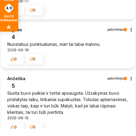
2026-06-17
4.9
0
0
6470
tsiliepimais
Sigitas
patvirtintas
4
Nuostabus punktualumas, man tai labai malonu.
2026-06-16
0
0
Anželika
patvirtintas
5
Siunta buvo puikiai ir tvirtai apsaugota. Užsakymas buvo
pristatytas laiku, tinkamai supakuotas. Tobulas aptarnavimas,
viskas taip, kaip ir turi būti. Matyti, kad jie labai rūpinasi
klientais, tai turi būti įvertinta.
2026-06-15
0
0