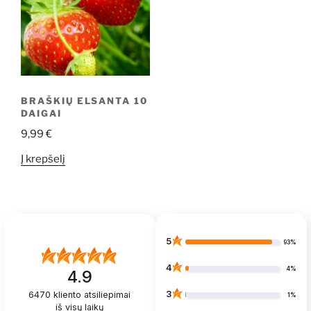
BRAŠKIŲ ELSANTA 10
DAIGAI
9,99
€
Į krepšelį
5
93%
4
4%
4.9
3
6470
kliento atsiliepimai
1%
iš visų laikų