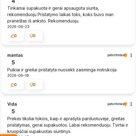
4
Tinkamai supakuota ir gerai apsaugota siunta,
rekomenduoju Pristatymo laikas toks, koks buvo man
praneštas iš anksto. Rekomenduoju.
2026-06-23
0
0
mantas
patvirtintas
5
Puikiai ir greitai pristatyta nuosekli zaisminga instrukcija
2026-06-19
0
0
Vida
patvirtintas
5
Prekės tiksliai tokios, kaip ir aprašyta parduotuvėje, greitas
pristatymas, gerai supakuotos. Labai rekomenduoju. Tvirtai ir
kruopščiai supakuotas siuntinys.