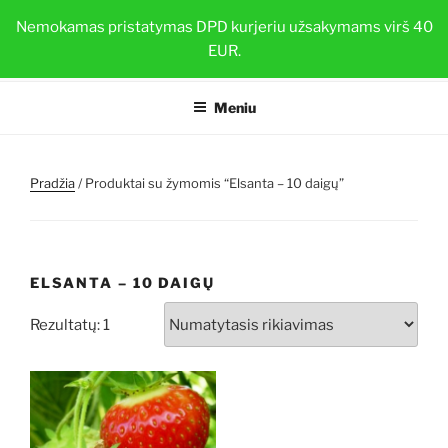
Eiti
BRAŠKIŲ DAIGAI
Nemokamas pristatymas DPD kurjeriu užsakymams virš 40
prie
EUR.
Sveiki ir stiprūs augalai su TOP-PLANT™
turinio
Meniu
Pradžia
/ Produktai su žymomis “Elsanta – 10 daigų”
ELSANTA – 10 DAIGŲ
Rezultatų: 1