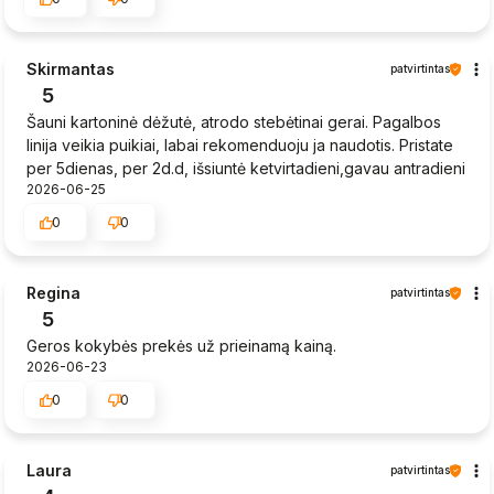
Skirmantas
patvirtintas
5
Šauni kartoninė dėžutė, atrodo stebėtinai gerai. Pagalbos
linija veikia puikiai, labai rekomenduoju ja naudotis. Pristate
per 5dienas, per 2d.d, išsiuntė ketvirtadieni,gavau antradieni
2026-06-25
0
0
Regina
patvirtintas
5
Geros kokybės prekės už prieinamą kainą.
2026-06-23
0
0
Laura
patvirtintas