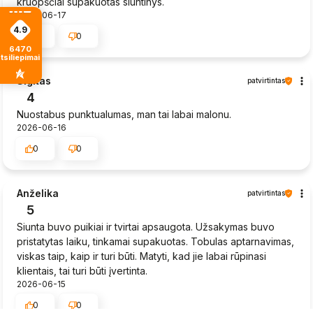
kruopščiai supakuotas siuntinys.
2026-06-17
4.9
0
0
6470
tsiliepimais
Sigitas
patvirtintas
4
Nuostabus punktualumas, man tai labai malonu.
2026-06-16
0
0
Anželika
patvirtintas
5
Siunta buvo puikiai ir tvirtai apsaugota. Užsakymas buvo
pristatytas laiku, tinkamai supakuotas. Tobulas aptarnavimas,
viskas taip, kaip ir turi būti. Matyti, kad jie labai rūpinasi
klientais, tai turi būti įvertinta.
2026-06-15
0
0