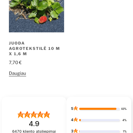
JUODA
AGROTEKSTILĖ 10 M
X 1,6 M
7,70
€
Daugiau
5
93%
4
4%
4.9
3
6470
kliento atsiliepimai
1%