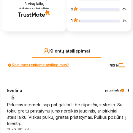
iš visų laikų
Atsiliepimus surinko ir patikrino
2
0%
1
1%
Klientų atsiliepimai
Kaip mes renkame atsiliepimus?
filtrai
Evelina
patvirtintas
5
Pirkimas internetu taip pat gali būti be rūpesčių ir streso. Su
tokiu greitu pristatymu jums nereikės jaudintis, ar pirkiniai
ateis laiku. Viskas puiku, greitas pristatymas. Puikus požiūris į
klientą.
2026-06-29