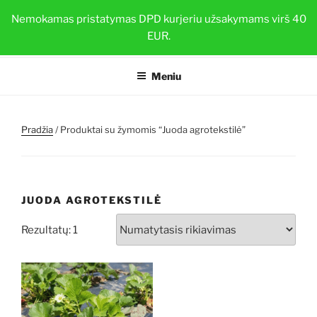
Eiti
BRAŠKIŲ DAIGAI
Nemokamas pristatymas DPD kurjeriu užsakymams virš 40
prie
EUR.
Sveiki ir stiprūs augalai su TOP-PLANT™
turinio
Meniu
Pradžia
/ Produktai su žymomis “Juoda agrotekstilė”
JUODA AGROTEKSTILĖ
Rezultatų: 1