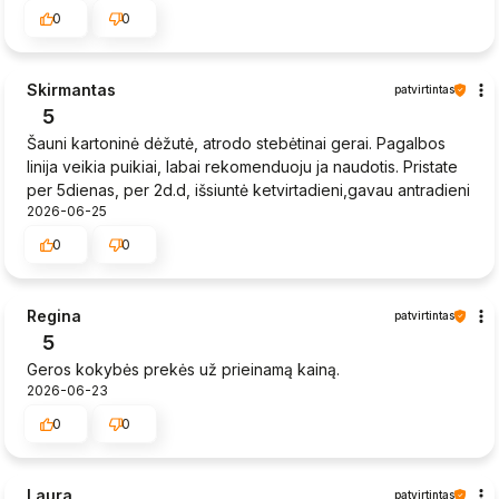
0
0
Skirmantas
patvirtintas
5
Šauni kartoninė dėžutė, atrodo stebėtinai gerai. Pagalbos
linija veikia puikiai, labai rekomenduoju ja naudotis. Pristate
per 5dienas, per 2d.d, išsiuntė ketvirtadieni,gavau antradieni
2026-06-25
0
0
Regina
patvirtintas
5
Geros kokybės prekės už prieinamą kainą.
2026-06-23
0
0
Laura
patvirtintas