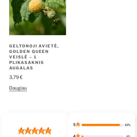
GELTONOJI AVIETĖ,
GOLDEN QUEEN
VEISLĖ – 1
PLIKASAKNIS
AUGALAS
3,79
€
Daugiau
5
93%
4
4%