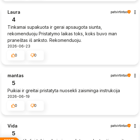
Laura
patvirtintas
4
Tinkamai supakuota ir gerai apsaugota siunta,
rekomenduoju Pristatymo laikas toks, koks buvo man
praneštas iš anksto. Rekomenduoju.
2026-06-23
0
0
mantas
patvirtintas
5
Puikiai ir greitai pristatyta nuosekli zaisminga instrukcija
2026-06-19
0
0
Vida
patvirtintas
5