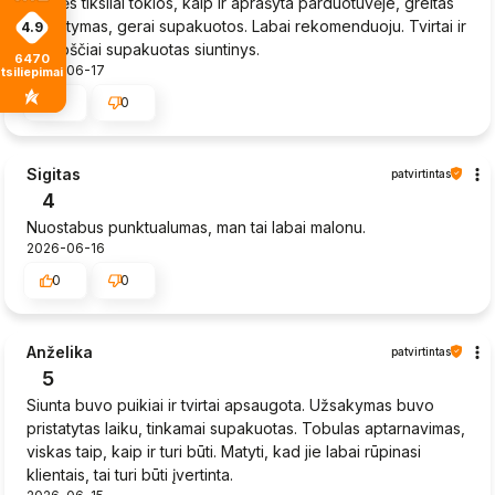
Prekės tiksliai tokios, kaip ir aprašyta parduotuvėje, greitas
pristatymas, gerai supakuotos. Labai rekomenduoju. Tvirtai ir
4.9
kruopščiai supakuotas siuntinys.
6470
2026-06-17
tsiliepimais
0
0
Sigitas
patvirtintas
4
Nuostabus punktualumas, man tai labai malonu.
2026-06-16
0
0
Anželika
patvirtintas
5
Siunta buvo puikiai ir tvirtai apsaugota. Užsakymas buvo
pristatytas laiku, tinkamai supakuotas. Tobulas aptarnavimas,
viskas taip, kaip ir turi būti. Matyti, kad jie labai rūpinasi
klientais, tai turi būti įvertinta.