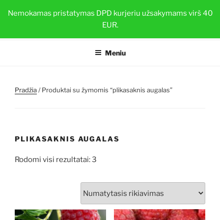
Eiti
BRAŠKIŲ DAIGAI
Nemokamas pristatymas DPD kurjeriu užsakymams virš 40
prie
EUR.
Sveiki ir stiprūs augalai su TOP-PLANT™
turinio
Meniu
Pradžia
/ Produktai su žymomis “plikasaknis augalas”
PLIKASAKNIS AUGALAS
Rodomi visi rezultatai: 3