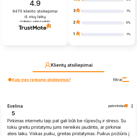
4.9
3
6470
kliento atsiliepimai
1%
iš visų laikų
Atsiliepimus surinko ir patikrino
2
0%
1
1%
Klientų atsiliepimai
Kaip mes renkame atsiliepimus?
filtrai
Evelina
patvirtintas
5
Pirkimas internetu taip pat gali būti be rūpesčių ir streso. Su
tokiu greitu pristatymu jums nereikės jaudintis, ar pirkiniai
ateis laiku. Viskas puiku, greitas pristatymas. Puikus požiūris į