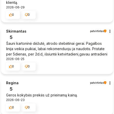
klientą.
2026-06-29
0
0
Skirmantas
patvirtintas
5
Šauni kartoninė dėžutė, atrodo stebėtinai gerai. Pagalbos
linija veikia puikiai, labai rekomenduoju ja naudotis. Pristate
per 5dienas, per 2d.d, išsiuntė ketvirtadieni,gavau antradieni
2026-06-25
0
0
Regina
patvirtintas
5
Geros kokybės prekės už prieinamą kainą.
2026-06-23
0
0