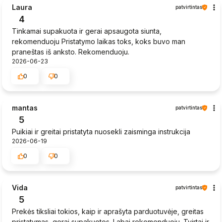
Laura
patvirtintas
4
Tinkamai supakuota ir gerai apsaugota siunta,
rekomenduoju Pristatymo laikas toks, koks buvo man
praneštas iš anksto. Rekomenduoju.
2026-06-23
0
0
mantas
patvirtintas
5
Puikiai ir greitai pristatyta nuosekli zaisminga instrukcija
2026-06-19
0
0
Vida
patvirtintas
5
Prekės tiksliai tokios, kaip ir aprašyta parduotuvėje, greitas
pristatymas, gerai supakuotos. Labai rekomenduoju. Tvirtai ir