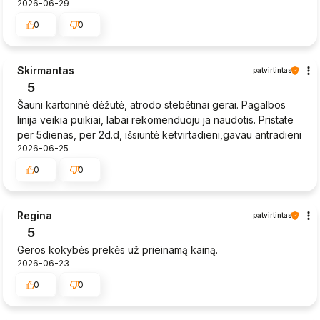
2026-06-29
0
0
Skirmantas
patvirtintas
5
Šauni kartoninė dėžutė, atrodo stebėtinai gerai. Pagalbos
linija veikia puikiai, labai rekomenduoju ja naudotis. Pristate
per 5dienas, per 2d.d, išsiuntė ketvirtadieni,gavau antradieni
2026-06-25
0
0
Regina
patvirtintas
5
Geros kokybės prekės už prieinamą kainą.
2026-06-23
0
0