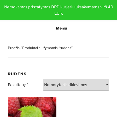
Eiti
BRAŠKIŲ DAIGAI
Nemokamas pristatymas DPD kurjeriu užsakymams virš 40
prie
EUR.
Sveiki ir stiprūs augalai su TOP-PLANT™
turinio
Meniu
Pradžia
/ Produktai su žymomis “rudens”
RUDENS
Rezultatų: 1