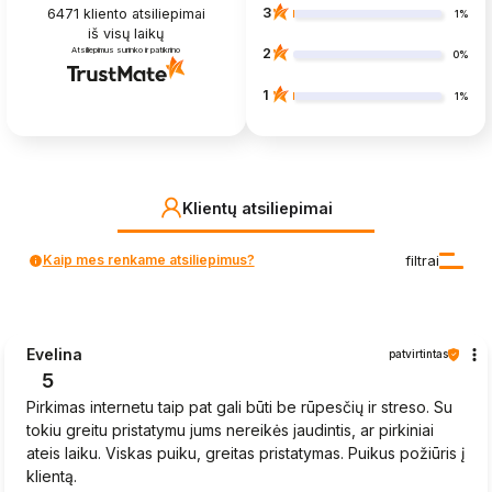
3
6471
kliento atsiliepimai
1%
iš visų laikų
Atsiliepimus surinko ir patikrino
2
0%
1
1%
Klientų atsiliepimai
Kaip mes renkame atsiliepimus?
filtrai
Evelina
patvirtintas
5
Pirkimas internetu taip pat gali būti be rūpesčių ir streso. Su
tokiu greitu pristatymu jums nereikės jaudintis, ar pirkiniai
ateis laiku. Viskas puiku, greitas pristatymas. Puikus požiūris į
klientą.