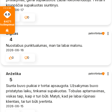
kruopščiai supakuotas siuntinys.
2026-06-17
4.9
0
0
6471
tsiliepimais
Sigitas
patvirtintas
4
Nuostabus punktualumas, man tai labai malonu.
2026-06-16
0
0
Anželika
patvirtintas
5
Siunta buvo puikiai ir tvirtai apsaugota. Užsakymas buvo
pristatytas laiku, tinkamai supakuotas. Tobulas aptarnavimas,
viskas taip, kaip ir turi būti. Matyti, kad jie labai rūpinasi
klientais, tai turi būti įvertinta.
2026-06-15