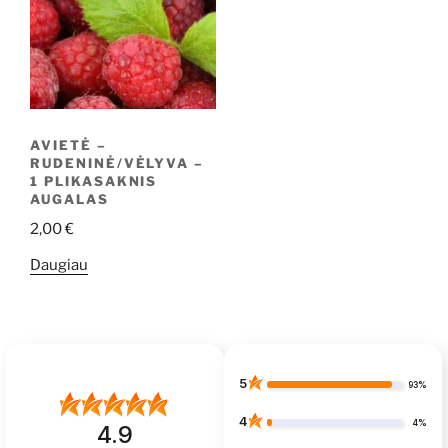
AVIETĖ –
RUDENINĖ/VĖLYVA –
1 PLIKASAKNIS
AUGALAS
2,00
€
Daugiau
5
93%
4
4%
4.9