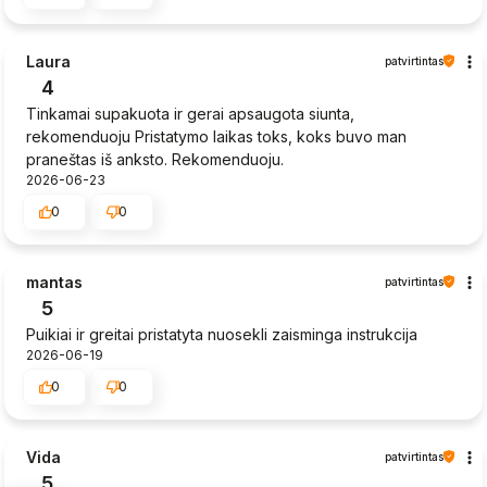
Laura
patvirtintas
4
Tinkamai supakuota ir gerai apsaugota siunta,
rekomenduoju Pristatymo laikas toks, koks buvo man
praneštas iš anksto. Rekomenduoju.
2026-06-23
0
0
mantas
patvirtintas
5
Puikiai ir greitai pristatyta nuosekli zaisminga instrukcija
2026-06-19
0
0
Vida
patvirtintas
5