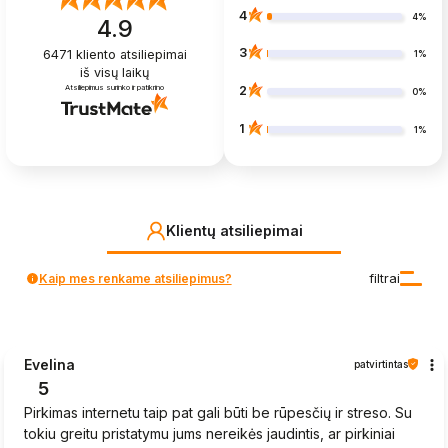
4
4%
4.9
3
6471
kliento atsiliepimai
1%
iš visų laikų
Atsiliepimus surinko ir patikrino
2
0%
1
1%
Klientų atsiliepimai
Kaip mes renkame atsiliepimus?
filtrai
Evelina
patvirtintas
5
Pirkimas internetu taip pat gali būti be rūpesčių ir streso. Su
tokiu greitu pristatymu jums nereikės jaudintis, ar pirkiniai