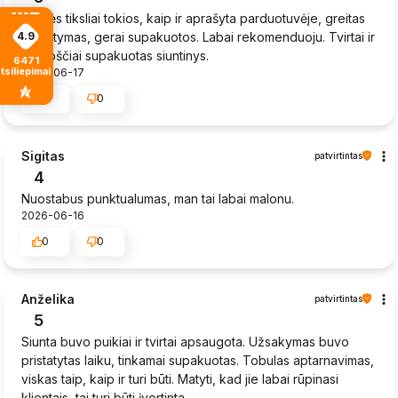
Prekės tiksliai tokios, kaip ir aprašyta parduotuvėje, greitas
4.9
pristatymas, gerai supakuotos. Labai rekomenduoju. Tvirtai ir
kruopščiai supakuotas siuntinys.
6471
tsiliepimais
2026-06-17
0
0
Sigitas
patvirtintas
4
Nuostabus punktualumas, man tai labai malonu.
2026-06-16
0
0
Anželika
patvirtintas
5
Siunta buvo puikiai ir tvirtai apsaugota. Užsakymas buvo
pristatytas laiku, tinkamai supakuotas. Tobulas aptarnavimas,
viskas taip, kaip ir turi būti. Matyti, kad jie labai rūpinasi
klientais, tai turi būti įvertinta.