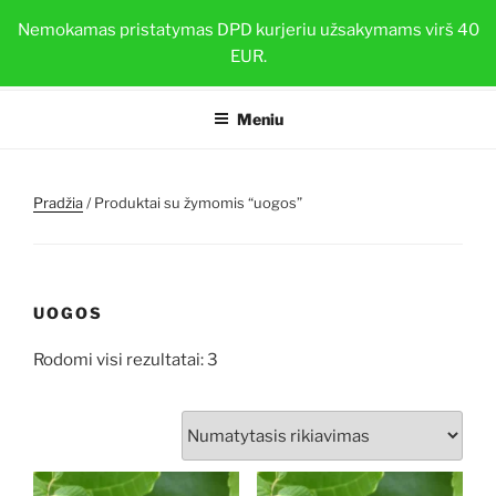
Eiti
BRAŠKIŲ DAIGAI
Nemokamas pristatymas DPD kurjeriu užsakymams virš 40
prie
EUR.
Sveiki ir stiprūs augalai su TOP-PLANT™
turinio
Meniu
Pradžia
/ Produktai su žymomis “uogos”
UOGOS
Rodomi visi rezultatai: 3