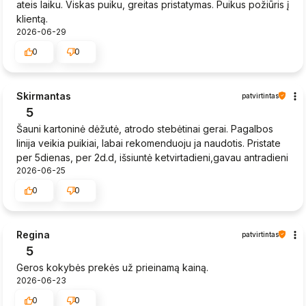
ateis laiku. Viskas puiku, greitas pristatymas. Puikus požiūris į
klientą.
2026-06-29
0
0
Skirmantas
patvirtintas
5
Šauni kartoninė dėžutė, atrodo stebėtinai gerai. Pagalbos
linija veikia puikiai, labai rekomenduoju ja naudotis. Pristate
per 5dienas, per 2d.d, išsiuntė ketvirtadieni,gavau antradieni
2026-06-25
0
0
Regina
patvirtintas
5
Geros kokybės prekės už prieinamą kainą.
2026-06-23
0
0