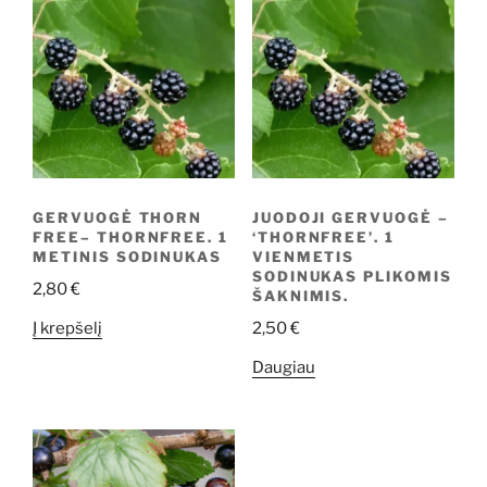
GERVUOGĖ THORN
JUODOJI GERVUOGĖ –
FREE– THORNFREE. 1
‘THORNFREE’. 1
METINIS SODINUKAS
VIENMETIS
SODINUKAS PLIKOMIS
2,80
€
ŠAKNIMIS.
Į krepšelį
2,50
€
Daugiau