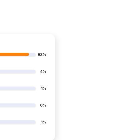
93%
4%
1%
0%
1%