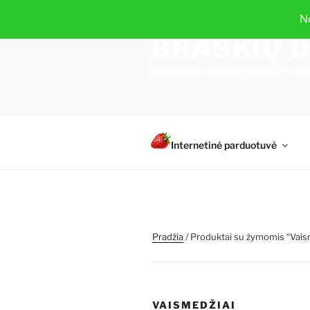
Eiti
N
prie
BRAŠKIŲ D
turinio
Sveiki ir stiprūs augalai su 
Internetinė parduotuvė
Pradžia
/ Produktai su žymomis “Vais
VAISMEDŽIAI