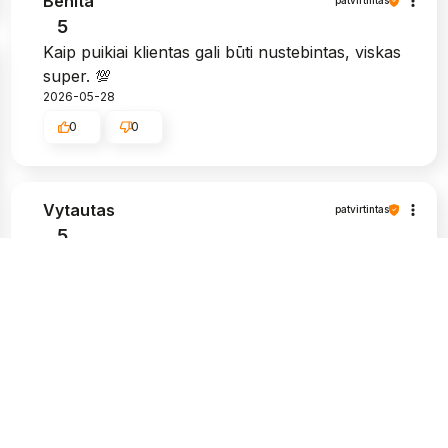
Benita
patvirtintas
5
Kaip puikiai klientas gali būti nustebintas, viskas
super. 💯
2026-05-28
0
0
Vytautas
patvirtintas
5
Labai graži pakuotė, ir, žinoma, tvirta. Man
labai patinka, kad siuntos pristatymo būsena
atitinka man pateikiamą informaciją.
Apsipirkimas šioje parduotuvėje buvo
nepriekaištingas, nekilo problemų paprašius
papildomos informacijos apie prekes,
kompetentingi ir kantrūs darbuotojai. Aukštos
kokybės produktai ir greitas pristatymas. Aš