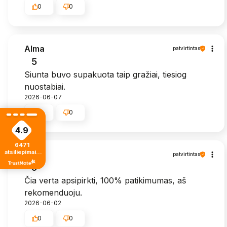
0
0
Alma
patvirtintas
5
Siunta buvo supakuota taip gražiai, tiesiog
nuostabiai.
2026-06-07
0
0
4.9
6471
atsiliepimais
Zita
patvirtintas
iš visų laikų
5
Čia verta apsipirkti, 100% patikimumas, aš
rekomenduoju.
2026-06-02
0
0