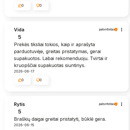
0
0
Vida
patvirtintas
5
Prekės tiksliai tokios, kaip ir aprašyta
parduotuvėje, greitas pristatymas, gerai
supakuotos. Labai rekomenduoju. Tvirtai ir
kruopščiai supakuotas siuntinys.
2026-06-17
0
0
Rytis
patvirtintas
5
Braškių daigai greitai pristatyti, būklė gera.
2026-06-15