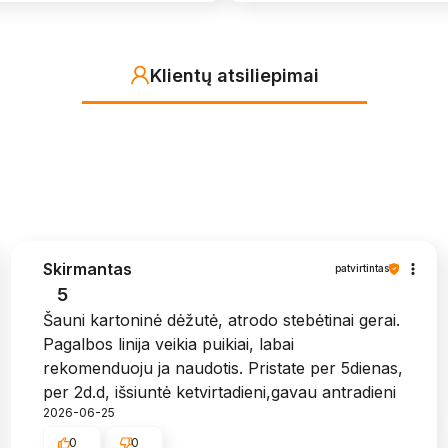
Klientų atsiliepimai
Skirmantas
patvirtintas
5
Šauni kartoninė dėžutė, atrodo stebėtinai gerai.
Pagalbos linija veikia puikiai, labai
rekomenduoju ja naudotis. Pristate per 5dienas,
per 2d.d, išsiuntė ketvirtadieni,gavau antradieni
2026-06-25
0
0