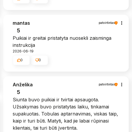
mantas
patvirtintas
5
Puikiai ir greitai pristatyta nuosekli zaisminga
instrukcija
2026-06-19
0
0
Anželika
patvirtintas
5
Siunta buvo puikiai ir tvirtai apsaugota.
Užsakymas buvo pristatytas laiku, tinkamai
supakuotas. Tobulas aptarnavimas, viskas taip,
kaip ir turi būti. Matyti, kad jie labai rūpinasi
klientais, tai turi būti įvertinta.