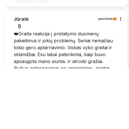
Jūratė
patvirtintas
5
❤️Greita reakcija į pristatymo duomenų
pakeitimus ir jokių problemų. Seniai nemačiau
tokio gero aptarnavimo. Viskas vyko greitai ir
sklandžiai. Esu labai patenkinta, kaip buvo
apsaugota mano siunta. Ir atrodo gražiai.
Puikus aptarnavimas po apsipirkimo, greitas
susisiekimas.
2026-05-25
1
0
Grazina
patvirtintas
3
Sumokejus visose svetainese patvirtina, kad