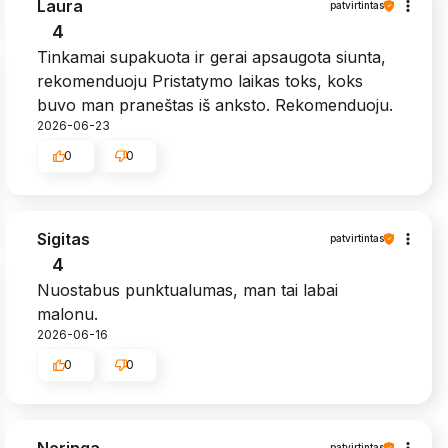
Laura
patvirtintas
4
Tinkamai supakuota ir gerai apsaugota siunta,
rekomenduoju Pristatymo laikas toks, koks
buvo man praneštas iš anksto. Rekomenduoju.
2026-06-23
0
0
Sigitas
patvirtintas
4
Nuostabus punktualumas, man tai labai
malonu.
2026-06-16
0
0
Neringa
patvirtintas