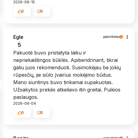
2026-06-15
0
0
Egle
patvirtintas
5
Pakuotė buvo pristatyta laiku ir
nepriekaištingos būklės. Apibendrinant, tikrai
galiu juos rekomenduoti. Susimokėjau be jokių
rūpesčių, jie siūlo įvairius mokėjimo būdus.
Mano siuntinys buvo tinkamai supakuotas.
Užsakytos prekės atkeliavo itin greitai. Puikios
paslaugos.
2026-06-04
0
0