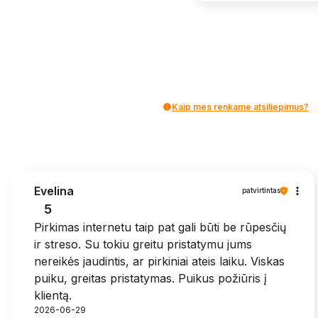
Kaip mes renkame atsiliepimus?
Evelina
patvirtintas
5
Pirkimas internetu taip pat gali būti be rūpesčių
ir streso. Su tokiu greitu pristatymu jums
nereikės jaudintis, ar pirkiniai ateis laiku. Viskas
puiku, greitas pristatymas. Puikus požiūris į
klientą.
2026-06-29