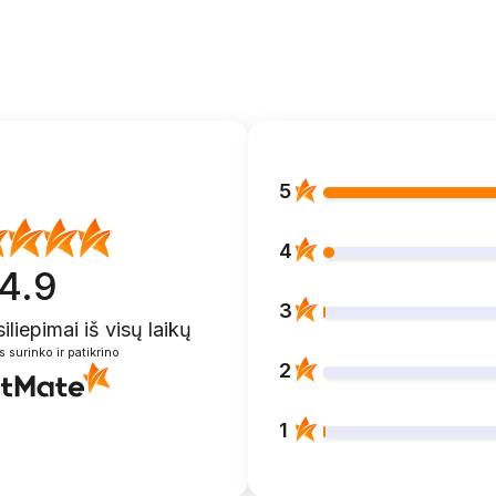
5
4
4.9
3
siliepimai
iš visų laikų
s surinko ir patikrino
2
1