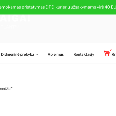
emokamas pristatymas DPD kurjeriu užsakymams virš 40 EU
AIGAI
TOP-PLANT™
Didmeninė prekyba
Apie mus
Kontaktasjy
Kr
medžiai”