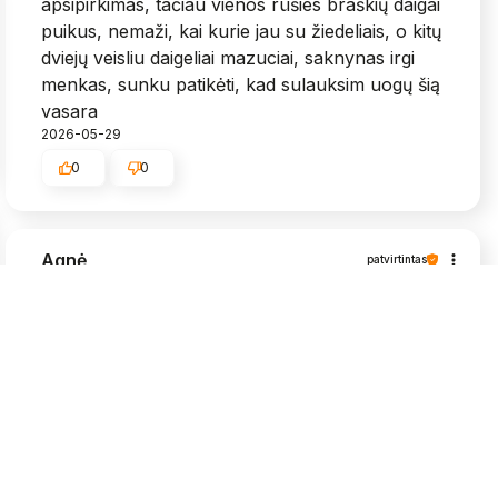
apsipirkimas, tačiau vienos rūšies braškių daigai
puikus, nemaži, kai kurie jau su žiedeliais, o kitų
dviejų veisliu daigeliai mazuciai, saknynas irgi
menkas, sunku patikėti, kad sulauksim uogų šią
vasara
2026-05-29
0
0
Agnė
patvirtintas
5
Viskas puikiai, labai greit atsiuntė, daigeliai
grąžūs🥰
2026-05-25
0
0
Algimantas
patvirtintas