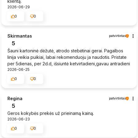
klientą.
2026-06-29
0
0
Skirmantas
patvirtintas
5
Šauni kartoninė dėžutė, atrodo stebėtinai gerai. Pagalbos
linija veikia puikiai, labai rekomenduoju ja naudotis. Pristate
per 5dienas, per 2d.d, išsiuntė ketvirtadieni,gavau antradieni
2026-06-25
0
0
Regina
patvirtintas
5
Geros kokybės prekės už prieinamą kainą.
2026-06-23
0
0