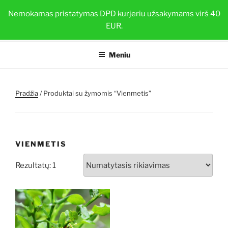
Eiti
BRAŠKIŲ DAIGAI
Nemokamas pristatymas DPD kurjeriu užsakymams virš 40
prie
EUR.
Sveiki ir stiprūs augalai su TOP-PLANT™
turinio
Meniu
Pradžia
/ Produktai su žymomis “Vienmetis”
VIENMETIS
Rezultatų: 1