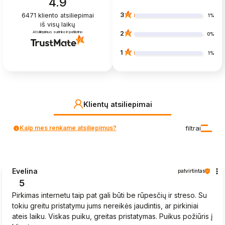
4.9
3
6471
kliento atsiliepimai
1%
iš visų laikų
Atsiliepimus surinko ir patikrino
2
0%
1
1%
Klientų atsiliepimai
Kaip mes renkame atsiliepimus?
filtrai
Evelina
patvirtintas
5
Pirkimas internetu taip pat gali būti be rūpesčių ir streso. Su
tokiu greitu pristatymu jums nereikės jaudintis, ar pirkiniai
ateis laiku. Viskas puiku, greitas pristatymas. Puikus požiūris į