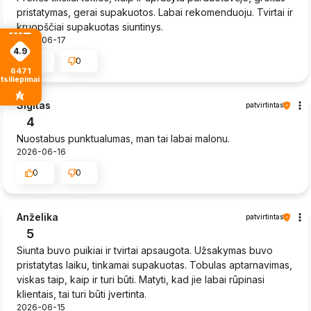
pristatymas, gerai supakuotos. Labai rekomenduoju. Tvirtai ir
kruopščiai supakuotas siuntinys.
2026-06-17
4.9
0
0
6471
tsiliepimais
Sigitas
patvirtintas
4
Nuostabus punktualumas, man tai labai malonu.
2026-06-16
0
0
Anželika
patvirtintas
5
Siunta buvo puikiai ir tvirtai apsaugota. Užsakymas buvo
pristatytas laiku, tinkamai supakuotas. Tobulas aptarnavimas,
viskas taip, kaip ir turi būti. Matyti, kad jie labai rūpinasi
klientais, tai turi būti įvertinta.
2026-06-15