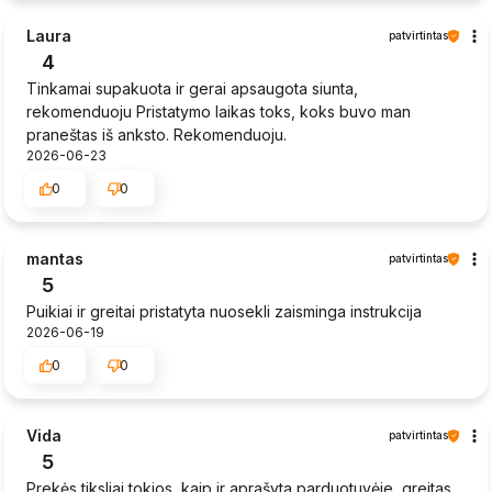
Laura
patvirtintas
4
Tinkamai supakuota ir gerai apsaugota siunta,
rekomenduoju Pristatymo laikas toks, koks buvo man
praneštas iš anksto. Rekomenduoju.
2026-06-23
0
0
mantas
patvirtintas
5
Puikiai ir greitai pristatyta nuosekli zaisminga instrukcija
2026-06-19
0
0
Vida
patvirtintas
5
Prekės tiksliai tokios, kaip ir aprašyta parduotuvėje, greitas