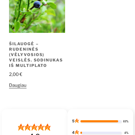
ŠILAUOGĖ –
RUDENINĖS
(VĖLYVOSIOS)
VEISLĖS. SODINUKAS
IŠ MULTIPLATO
2,00
€
Daugiau
5
93%
4
4%