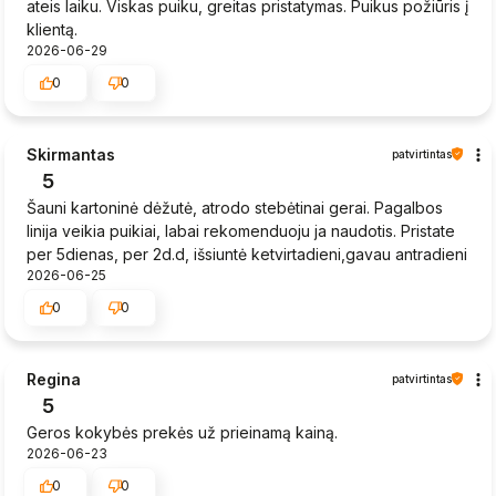
ateis laiku. Viskas puiku, greitas pristatymas. Puikus požiūris į
klientą.
2026-06-29
0
0
Skirmantas
patvirtintas
5
Šauni kartoninė dėžutė, atrodo stebėtinai gerai. Pagalbos
linija veikia puikiai, labai rekomenduoju ja naudotis. Pristate
per 5dienas, per 2d.d, išsiuntė ketvirtadieni,gavau antradieni
2026-06-25
0
0
Regina
patvirtintas
5
Geros kokybės prekės už prieinamą kainą.
2026-06-23
0
0