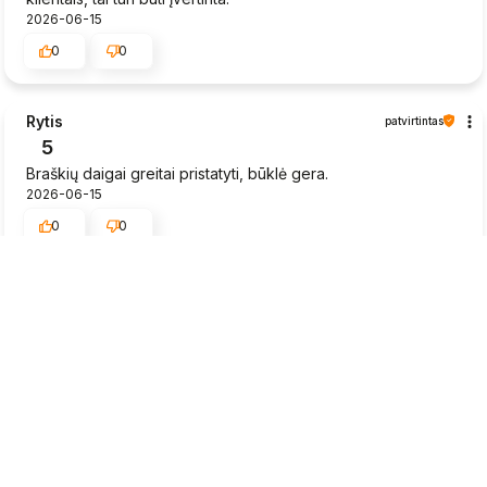
2026-06-15
0
0
Rytis
patvirtintas
5
Braškių daigai greitai pristatyti, būklė gera.
2026-06-15
0
0
Neringa
patvirtintas
5
Aukštos kokybės prekės, aš tikrai dar čia sugrįšiu. Puikus,
savo sritį išmanantis personalas, kuris man be problemų
suteikė papildomos informacijos apie gaminius. Man labai
patiko, kaip patikimai mano siunta buvo supakuota, tobula.
Užsakymo įvykdymo ir pristatymo laikas sutampa su
pateikiama informacija svetainėje.
2026-06-12