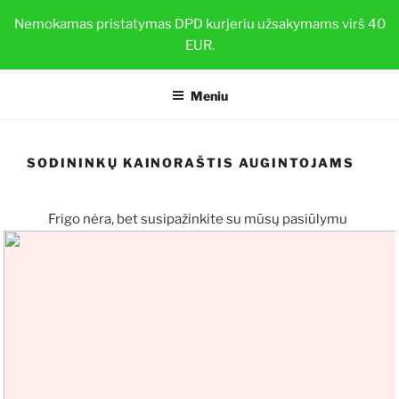
Eiti
BRAŠKIŲ DAIGAI
Nemokamas pristatymas DPD kurjeriu užsakymams virš 40
prie
EUR.
Sveiki ir stiprūs augalai su TOP-PLANT™
turinio
Meniu
SODININKŲ KAINORAŠTIS AUGINTOJAMS
Frigo nėra, bet susipažinkite su mūsų pasiūlymu
dėl įsišaknijusių augalų ūkininkams 🍓.