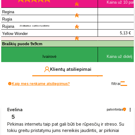
4
4%
4.9
3
6471
kliento atsiliepimai
1%
iš visų laikų
Atsiliepimus surinko ir patikrino
2
0%
1
1%
Klientų atsiliepimai
Kaip mes renkame atsiliepimus?
filtrai
Evelina
patvirtintas
5
Pirkimas internetu taip pat gali būti be rūpesčių ir streso. Su
tokiu greitu pristatymu jums nereikės jaudintis, ar pirkiniai