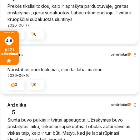
Prekės tiksliai tokios, kaip ir aprašyta parduotuvėje, greitas
pristatymas, gerai supakuotos. Labai rekomenduoju. Tvirtai ir
kruopščiai supakuotas siuntinys.
2026-06-17
0
0
4.9
6471
tsiliepimais
Sigitas
patvirtintas
4
Nuostabus punktualumas, man tai labai malonu.
2026-06-16
0
0
Anželika
patvirtintas
5
Siunta buvo puikiai ir tvirtai apsaugota. Užsakymas buvo
pristatytas laiku, tinkamai supakuotas. Tobulas aptarnavimas,
viskas taip, kaip ir turi būti. Matyti, kad jie labai rūpinasi
klientais, tai turi būti įvertinta.