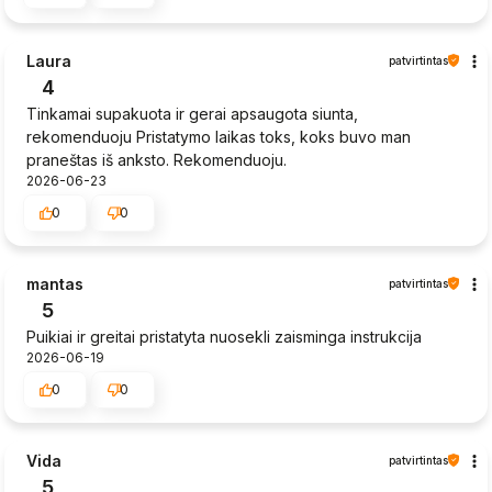
Laura
patvirtintas
4
Tinkamai supakuota ir gerai apsaugota siunta,
rekomenduoju Pristatymo laikas toks, koks buvo man
praneštas iš anksto. Rekomenduoju.
2026-06-23
0
0
mantas
patvirtintas
5
Puikiai ir greitai pristatyta nuosekli zaisminga instrukcija
2026-06-19
0
0
Vida
patvirtintas
5