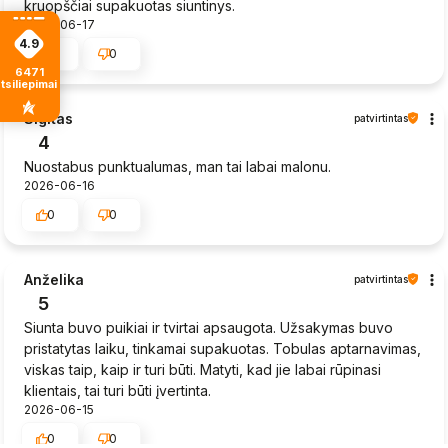
kruopščiai supakuotas siuntinys.
2026-06-17
4.9
0
0
6471
tsiliepimais
Sigitas
patvirtintas
4
Nuostabus punktualumas, man tai labai malonu.
2026-06-16
0
0
Anželika
patvirtintas
5
Siunta buvo puikiai ir tvirtai apsaugota. Užsakymas buvo
pristatytas laiku, tinkamai supakuotas. Tobulas aptarnavimas,
viskas taip, kaip ir turi būti. Matyti, kad jie labai rūpinasi
klientais, tai turi būti įvertinta.
2026-06-15
0
0