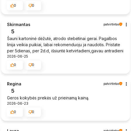
0
0
Skirmantas
patvirtintas
5
Šauni kartoninė dėžutė, atrodo stebėtinai gerai. Pagalbos
linija veikia puikiai, labai rekomenduoju ja naudotis. Pristate
per 5dienas, per 2d.d, išsiuntė ketvirtadieni,gavau antradieni
2026-06-25
0
0
Regina
patvirtintas
5
Geros kokybės prekės už prieinamą kainą.
2026-06-23
0
0
Laura
patvirtintas