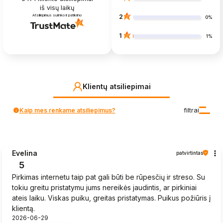
iš visų laikų
Atsiliepimus surinko ir patikrino
2
0%
1
1%
Klientų atsiliepimai
Kaip mes renkame atsiliepimus?
filtrai
Evelina
patvirtintas
5
Pirkimas internetu taip pat gali būti be rūpesčių ir streso. Su
tokiu greitu pristatymu jums nereikės jaudintis, ar pirkiniai
ateis laiku. Viskas puiku, greitas pristatymas. Puikus požiūris į
klientą.
2026-06-29