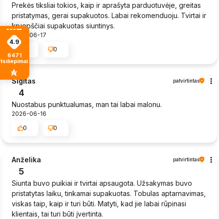
Prekės tiksliai tokios, kaip ir aprašyta parduotuvėje, greitas
pristatymas, gerai supakuotos. Labai rekomenduoju. Tvirtai ir
kruopščiai supakuotas siuntinys.
2026-06-17
4.9
0
0
6471
tsiliepimais
Sigitas
patvirtintas
4
Nuostabus punktualumas, man tai labai malonu.
2026-06-16
0
0
Anželika
patvirtintas
5
Siunta buvo puikiai ir tvirtai apsaugota. Užsakymas buvo
pristatytas laiku, tinkamai supakuotas. Tobulas aptarnavimas,
viskas taip, kaip ir turi būti. Matyti, kad jie labai rūpinasi
klientais, tai turi būti įvertinta.