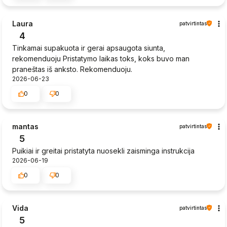
Laura
patvirtintas
4
Tinkamai supakuota ir gerai apsaugota siunta,
rekomenduoju Pristatymo laikas toks, koks buvo man
praneštas iš anksto. Rekomenduoju.
2026-06-23
0
0
mantas
patvirtintas
5
Puikiai ir greitai pristatyta nuosekli zaisminga instrukcija
2026-06-19
0
0
Vida
patvirtintas
5