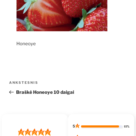
Honeoye
Navigacija
Ankstesnis
ANKSTESNIS
tarp
įrašas
Braškė Honeoye 10 daigai
įrašų
5
93%