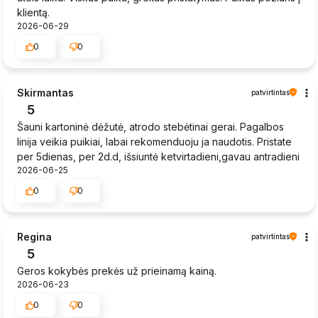
klientą.
2026-06-29
0
0
Skirmantas
patvirtintas
5
Šauni kartoninė dėžutė, atrodo stebėtinai gerai. Pagalbos
linija veikia puikiai, labai rekomenduoju ja naudotis. Pristate
per 5dienas, per 2d.d, išsiuntė ketvirtadieni,gavau antradieni
2026-06-25
0
0
Regina
patvirtintas
5
Geros kokybės prekės už prieinamą kainą.
2026-06-23
0
0