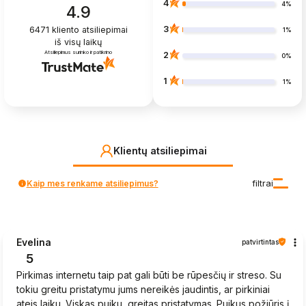
4
4%
4.9
3
6471
kliento atsiliepimai
1%
iš visų laikų
Atsiliepimus surinko ir patikrino
2
0%
1
1%
Klientų atsiliepimai
Kaip mes renkame atsiliepimus?
filtrai
Evelina
patvirtintas
5
Pirkimas internetu taip pat gali būti be rūpesčių ir streso. Su
tokiu greitu pristatymu jums nereikės jaudintis, ar pirkiniai
ateis laiku. Viskas puiku, greitas pristatymas. Puikus požiūris į