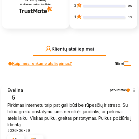
Atsiliepimus surinko ir patikrino
2
0%
1
1%
Klientų atsiliepimai
Kaip mes renkame atsiliepimus?
filtrai
Evelina
patvirtintas
5
Pirkimas internetu taip pat gali būti be rūpesčių ir streso. Su
tokiu greitu pristatymu jums nereikės jaudintis, ar pirkiniai
ateis laiku. Viskas puiku, greitas pristatymas. Puikus požiūris į
klientą.
2026-06-29