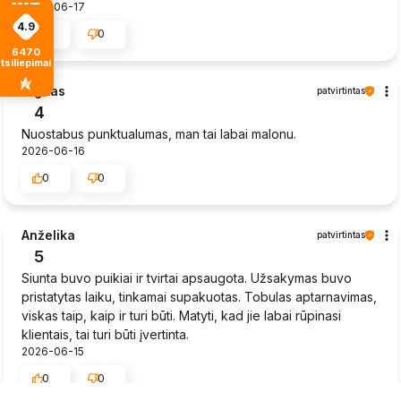
2026-06-17
4.9
0
0
6470
tsiliepimais
Sigitas
patvirtintas
4
Nuostabus punktualumas, man tai labai malonu.
2026-06-16
0
0
Anželika
patvirtintas
5
Siunta buvo puikiai ir tvirtai apsaugota. Užsakymas buvo
pristatytas laiku, tinkamai supakuotas. Tobulas aptarnavimas,
viskas taip, kaip ir turi būti. Matyti, kad jie labai rūpinasi
klientais, tai turi būti įvertinta.
2026-06-15
0
0