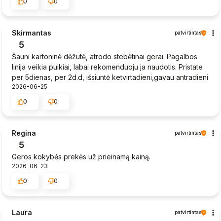
0
0
Skirmantas
patvirtintas
5
Šauni kartoninė dėžutė, atrodo stebėtinai gerai. Pagalbos
linija veikia puikiai, labai rekomenduoju ja naudotis. Pristate
per 5dienas, per 2d.d, išsiuntė ketvirtadieni,gavau antradieni
2026-06-25
0
0
Regina
patvirtintas
5
Geros kokybės prekės už prieinamą kainą.
2026-06-23
0
0
Laura
patvirtintas