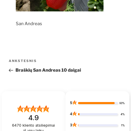
San Andreas
Navigacija
Ankstesnis
ANKSTESNIS
tarp
įrašas
Braškių San Andreas 10 daigai
įrašų
5
93%
4
4%
4.9
3
6470
kliento atsiliepimai
1%
iš visų laikų