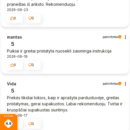
praneštas iš anksto. Rekomenduoju.
2026-06-23
0
0
mantas
patvirtintas
5
Puikiai ir greitai pristatyta nuosekli zaisminga instrukcija
2026-06-19
0
0
Vida
patvirtintas
5
Prekės tiksliai tokios, kaip ir aprašyta parduotuvėje, greitas
pristatymas, gerai supakuotos. Labai rekomenduoju. Tvirtai ir
kruopščiai supakuotas siuntinys.
2026-06-17
4.9
0
0