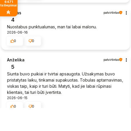
6471
tsiliepimais
Sigitas
patvirtintas
4
Nuostabus punktualumas, man tai labai malonu.
2026-06-16
0
0
Anželika
patvirtintas
5
Siunta buvo puikiai ir tvirtai apsaugota. Užsakymas buvo
pristatytas laiku, tinkamai supakuotas. Tobulas aptarnavimas,
viskas taip, kaip ir turi būti. Matyti, kad jie labai rūpinasi
klientais, tai turi būti įvertinta.
2026-06-15
0
0
Rytis
patvirtintas