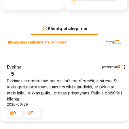
Klientų atsiliepimai
Kaip mes renkame atsiliepimus?
filtrai
Evelina
patvirtintas
5
Pirkimas internetu taip pat gali būti be rūpesčių ir streso. Su
tokiu greitu pristatymu jums nereikės jaudintis, ar pirkiniai
ateis laiku. Viskas puiku, greitas pristatymas. Puikus požiūris į
klientą.
2026-06-29
0
0