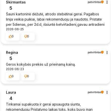
Skirmantas
patvirtintas
5
Šauni kartoninė dėžutė, atrodo stebėtinai gerai. Pagalbos
linija veikia puikiai, labai rekomenduoju ja naudotis. Pristate
per 5dienas, per 2d.d, išsiuntė ketvirtadieni,gavau antradieni
2026-06-25
0
0
Regina
patvirtintas
5
Geros kokybės prekės už prieinamą kainą.
2026-06-23
0
0
Laura
patvirtintas
4
Tinkamai supakuota ir gerai apsaugota siunta,
rekomenduoju Pristatymo laikas toks, koks buvo man