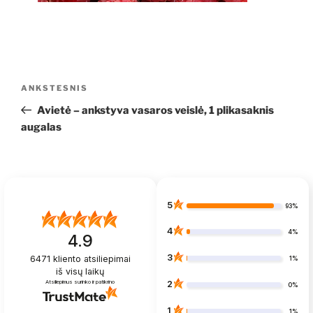
Navigacija
Ankstesnis
ANKSTESNIS
tarp
įrašas
Avietė – ankstyva vasaros veislė, 1 plikasaknis
įrašų
augalas
5
93%
4
4%
4.9
3
6471
kliento atsiliepimai
1%
iš visų laikų
Atsiliepimus surinko ir patikrino
2
0%
1
1%