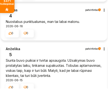
6471
tsiliepimais
Sigitas
patvirtintas
4
Nuostabus punktualumas, man tai labai malonu.
2026-06-16
0
0
Anželika
patvirtintas
5
Siunta buvo puikiai ir tvirtai apsaugota. Užsakymas buvo
pristatytas laiku, tinkamai supakuotas. Tobulas aptarnavimas,
viskas taip, kaip ir turi būti. Matyti, kad jie labai rūpinasi
klientais, tai turi būti įvertinta.
2026-06-15
0
0
Rytis
patvirtintas