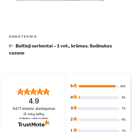
Navigacija
Ankstesnis
ANKSTESNIS
tarp
įrašas
Baltieji serbentai – 1 vnt., krūmas. Sodinukas
įrašų
vazone
5
93%
4
4%
4.9
3
6471
kliento atsiliepimai
1%
iš visų laikų
Atsiliepimus surinko ir patikrino
2
0%
1
1%