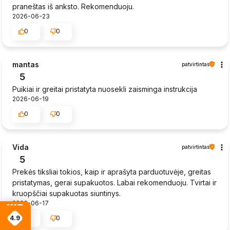
praneštas iš anksto. Rekomenduoju.
2026-06-23
0
0
mantas
patvirtintas
5
Puikiai ir greitai pristatyta nuosekli zaisminga instrukcija
2026-06-19
0
0
Vida
patvirtintas
5
Prekės tiksliai tokios, kaip ir aprašyta parduotuvėje, greitas
pristatymas, gerai supakuotos. Labai rekomenduoju. Tvirtai ir
kruopščiai supakuotas siuntinys.
2026-06-17
4.9
0
0