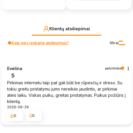
Klientų atsiliepimai
Kaip mes renkame atsiliepimus?
filtrai
Evelina
patvirtintas
5
Pirkimas internetu taip pat gali būti be rūpesčių ir streso. Su
tokiu greitu pristatymu jums nereikės jaudintis, ar pirkiniai
ateis laiku. Viskas puiku, greitas pristatymas. Puikus požiūris į
klientą.
2026-06-29
0
0