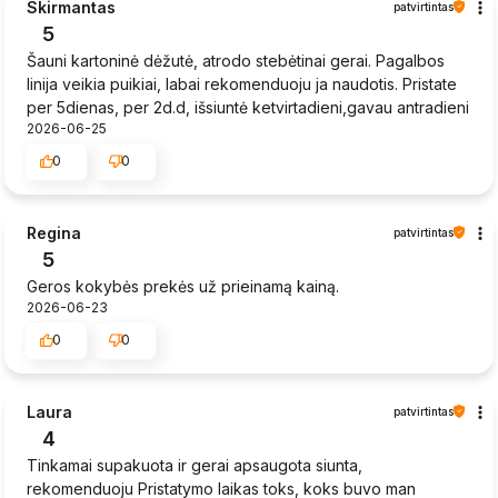
Skirmantas
patvirtintas
5
Šauni kartoninė dėžutė, atrodo stebėtinai gerai. Pagalbos
linija veikia puikiai, labai rekomenduoju ja naudotis. Pristate
per 5dienas, per 2d.d, išsiuntė ketvirtadieni,gavau antradieni
2026-06-25
0
0
Regina
patvirtintas
5
Geros kokybės prekės už prieinamą kainą.
2026-06-23
0
0
Laura
patvirtintas
4
Tinkamai supakuota ir gerai apsaugota siunta,
rekomenduoju Pristatymo laikas toks, koks buvo man