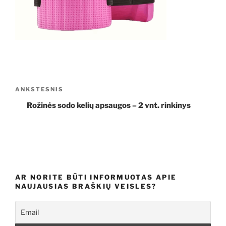
Navigacija
Ankstesnis
ANKSTESNIS
tarp
įrašas
Rožinės sodo kelių apsaugos – 2 vnt. rinkinys
įrašų
AR NORITE BŪTI INFORMUOTAS APIE
NAUJAUSIAS BRAŠKIŲ VEISLES?