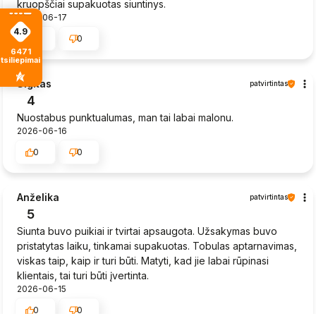
kruopščiai supakuotas siuntinys.
2026-06-17
4.9
0
0
6471
tsiliepimais
Sigitas
patvirtintas
4
Nuostabus punktualumas, man tai labai malonu.
2026-06-16
0
0
Anželika
patvirtintas
5
Siunta buvo puikiai ir tvirtai apsaugota. Užsakymas buvo
pristatytas laiku, tinkamai supakuotas. Tobulas aptarnavimas,
viskas taip, kaip ir turi būti. Matyti, kad jie labai rūpinasi
klientais, tai turi būti įvertinta.
2026-06-15
0
0