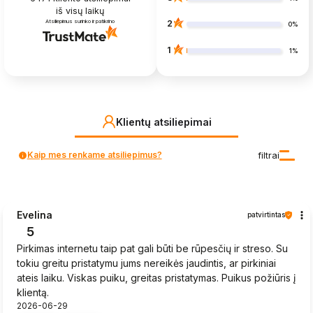
iš visų laikų
Atsiliepimus surinko ir patikrino
2
0%
1
1%
Klientų atsiliepimai
Kaip mes renkame atsiliepimus?
filtrai
Evelina
patvirtintas
5
Pirkimas internetu taip pat gali būti be rūpesčių ir streso. Su
tokiu greitu pristatymu jums nereikės jaudintis, ar pirkiniai
ateis laiku. Viskas puiku, greitas pristatymas. Puikus požiūris į
klientą.
2026-06-29