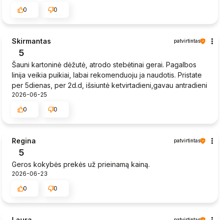
0
0
Skirmantas
patvirtintas
5
Šauni kartoninė dėžutė, atrodo stebėtinai gerai. Pagalbos
linija veikia puikiai, labai rekomenduoju ja naudotis. Pristate
per 5dienas, per 2d.d, išsiuntė ketvirtadieni,gavau antradieni
2026-06-25
0
0
Regina
patvirtintas
5
Geros kokybės prekės už prieinamą kainą.
2026-06-23
0
0
Laura
patvirtintas