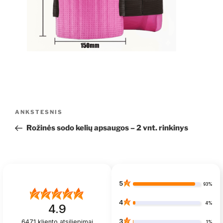
Navigacija
Ankstesnis
ANKSTESNIS
tarp
įrašas
Rožinės sodo kelių apsaugos – 2 vnt. rinkinys
įrašų
5
93%
4
4%
4.9
3
6471
kliento atsiliepimai
1%