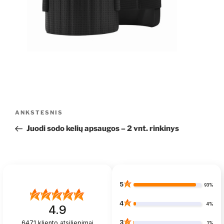
Navigacija
Ankstesnis
ANKSTESNIS
tarp
įrašas
Juodi sodo kelių apsaugos – 2 vnt. rinkinys
įrašų
5
93%
4
4%
4.9
3
6471
kliento atsiliepimai
1%