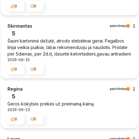
0
0
Skirmantas
patvirtintas
5
Šauni kartoninė dėžutė, atrodo stebėtinai gerai. Pagalbos
linija veikia puikiai, labai rekomenduoju ja naudotis. Pristate
per 5dienas, per 2d.d, išsiuntė ketvirtadieni,gavau antradieni
2026-06-25
0
0
Regina
patvirtintas
5
Geros kokybės prekės už prieinamą kainą.
2026-06-23
0
0
Laura
patvirtintas