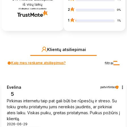
iš visų laikų
Atsiliepimus surinko ir patikrino
2
0%
1
1%
Klientų atsiliepimai
Kaip mes renkame atsiliepimus?
filtrai
Evelina
patvirtintas
5
Pirkimas internetu taip pat gali būti be rūpesčių ir streso. Su
tokiu greitu pristatymu jums nereikės jaudintis, ar pirkiniai
ateis laiku. Viskas puiku, greitas pristatymas. Puikus požiūris į
klientą.
2026-06-29