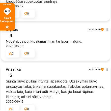
kruopščiai supakuotas siuntinys.
2026-06-17
4.9
0
0
6471
tsiliepimais
Sigitas
patvirtintas
4
Nuostabus punktualumas, man tai labai malonu.
2026-06-16
0
0
Anželika
patvirtintas
5
Siunta buvo puikiai ir tvirtai apsaugota. Užsakymas buvo
pristatytas laiku, tinkamai supakuotas. Tobulas aptarnavimas,
viskas taip, kaip ir turi būti. Matyti, kad jie labai rūpinasi
klientais, tai turi būti įvertinta.
2026-06-15
0
0