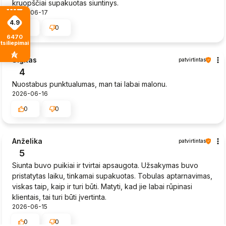
kruopščiai supakuotas siuntinys.
2026-06-17
4.9
0
0
6470
tsiliepimais
Sigitas
patvirtintas
4
Nuostabus punktualumas, man tai labai malonu.
2026-06-16
0
0
Anželika
patvirtintas
5
Siunta buvo puikiai ir tvirtai apsaugota. Užsakymas buvo
pristatytas laiku, tinkamai supakuotas. Tobulas aptarnavimas,
viskas taip, kaip ir turi būti. Matyti, kad jie labai rūpinasi
klientais, tai turi būti įvertinta.
2026-06-15
0
0