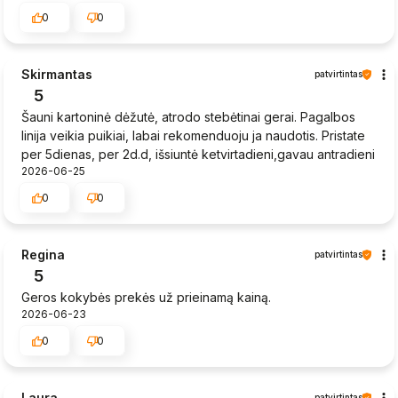
0
0
Skirmantas
patvirtintas
5
Šauni kartoninė dėžutė, atrodo stebėtinai gerai. Pagalbos
linija veikia puikiai, labai rekomenduoju ja naudotis. Pristate
per 5dienas, per 2d.d, išsiuntė ketvirtadieni,gavau antradieni
2026-06-25
0
0
Regina
patvirtintas
5
Geros kokybės prekės už prieinamą kainą.
2026-06-23
0
0
Laura
patvirtintas