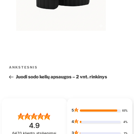
Navigacija
Ankstesnis
ANKSTESNIS
tarp
įrašas
Juodi sodo kelių apsaugos – 2 vnt. rinkinys
įrašų
5
93%
4
4%
4.9
3
6470
kliento atsiliepimai
1%