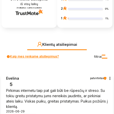
iš visų laikų
Atsiliepimus surinko ir patikrino
2
0%
1
1%
Klientų atsiliepimai
Kaip mes renkame atsiliepimus?
filtrai
Evelina
patvirtintas
5
Pirkimas internetu taip pat gali būti be rūpesčių ir streso. Su
tokiu greitu pristatymu jums nereikės jaudintis, ar pirkiniai
ateis laiku. Viskas puiku, greitas pristatymas. Puikus požiūris į
klientą.
2026-06-29