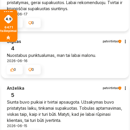
pristatymas, gerai supakuotos. Labai rekomenduoju. Tvirtai ir
kruopščiai supakuotas siuntinys.
2026-06-17
4.9
0
0
6471
tsiliepimais
Sigitas
patvirtintas
4
Nuostabus punktualumas, man tai labai malonu.
2026-06-16
0
0
Anželika
patvirtintas
5
Siunta buvo puikiai ir tvirtai apsaugota. Užsakymas buvo
pristatytas laiku, tinkamai supakuotas. Tobulas aptarnavimas,
viskas taip, kaip ir turi būti. Matyti, kad jie labai rūpinasi
klientais, tai turi būti įvertinta.
2026-06-15