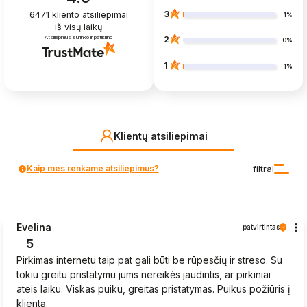
3
6471
kliento atsiliepimai
1%
iš visų laikų
Atsiliepimus surinko ir patikrino
2
0%
1
1%
Klientų atsiliepimai
Kaip mes renkame atsiliepimus?
filtrai
Evelina
patvirtintas
5
Pirkimas internetu taip pat gali būti be rūpesčių ir streso. Su
tokiu greitu pristatymu jums nereikės jaudintis, ar pirkiniai
ateis laiku. Viskas puiku, greitas pristatymas. Puikus požiūris į
klientą.