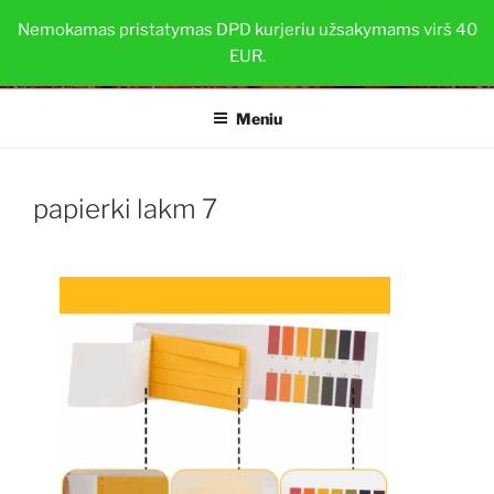
Eiti
BRAŠKIŲ DAIGAI
Nemokamas pristatymas DPD kurjeriu užsakymams virš 40
prie
EUR.
Sveiki ir stiprūs augalai su TOP-PLANT™
turinio
Meniu
papierki lakm 7