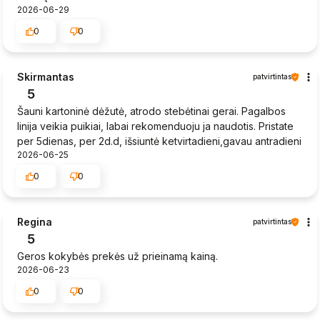
2026-06-29
0
0
Skirmantas
patvirtintas
5
Šauni kartoninė dėžutė, atrodo stebėtinai gerai. Pagalbos
linija veikia puikiai, labai rekomenduoju ja naudotis. Pristate
per 5dienas, per 2d.d, išsiuntė ketvirtadieni,gavau antradieni
2026-06-25
0
0
Regina
patvirtintas
5
Geros kokybės prekės už prieinamą kainą.
2026-06-23
0
0