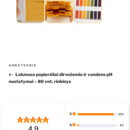
Navigacija
Ankstesnis
ANKSTESNIS
tarp
įrašas
Lakmuso popierėliai dirvožemio ir vandens pH
įrašų
nustatymui – 80 vnt. rinkinys
5
93%
4
4%
4.9