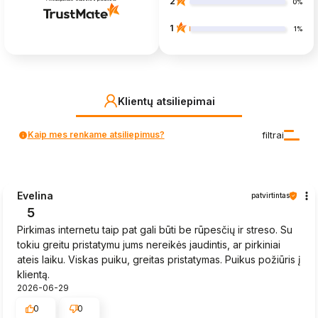
2
0%
1
1%
Klientų atsiliepimai
Kaip mes renkame atsiliepimus?
filtrai
Evelina
patvirtintas
5
Pirkimas internetu taip pat gali būti be rūpesčių ir streso. Su
tokiu greitu pristatymu jums nereikės jaudintis, ar pirkiniai
ateis laiku. Viskas puiku, greitas pristatymas. Puikus požiūris į
klientą.
2026-06-29
0
0