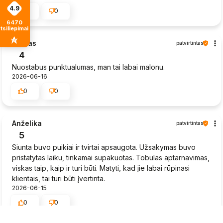
4.9
0
0
6470
tsiliepimais
Sigitas
patvirtintas
4
Nuostabus punktualumas, man tai labai malonu.
2026-06-16
0
0
Anželika
patvirtintas
5
Siunta buvo puikiai ir tvirtai apsaugota. Užsakymas buvo
pristatytas laiku, tinkamai supakuotas. Tobulas aptarnavimas,
viskas taip, kaip ir turi būti. Matyti, kad jie labai rūpinasi
klientais, tai turi būti įvertinta.
2026-06-15
0
0