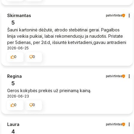
Skirmantas
patvirtintas
5
Šauni kartoninė dėžutė, atrodo stebėtinai gerai. Pagalbos
linija veikia puikiai, labai rekomenduoju ja naudotis. Pristate
per 5dienas, per 2d.d, išsiuntė ketvirtadieni,gavau antradieni
2026-06-25
0
0
Regina
patvirtintas
5
Geros kokybės prekės už prieinamą kainą.
2026-06-23
0
0
Laura
patvirtintas
4