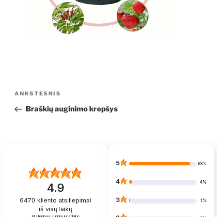
Navigacija
Ankstesnis
ANKSTESNIS
tarp
įrašas
Braškių auginimo krepšys
įrašų
5
93%
4
4%
4.9
3
6470
kliento atsiliepimai
1%
iš visų laikų
Atsiliepimus surinko ir patikrino