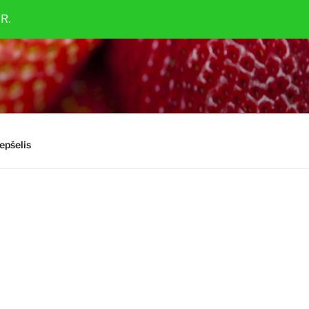
R.
epšelis