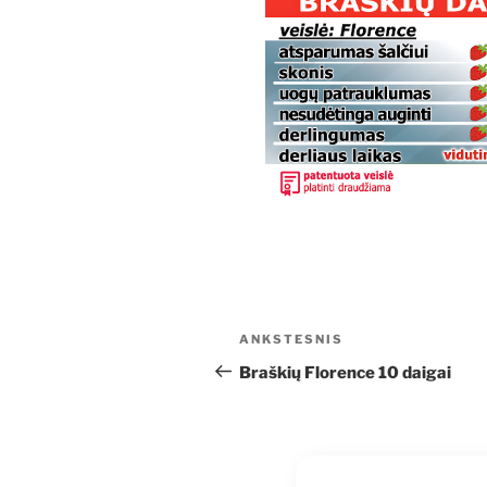
Navigacija
Ankstesnis
ANKSTESNIS
tarp
įrašas
Braškių Florence 10 daigai
įrašų