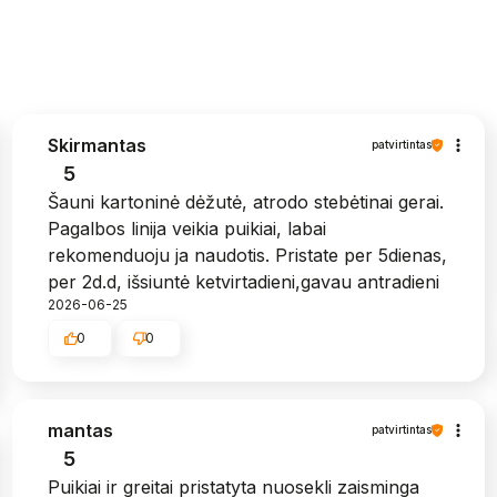
Skirmantas
patvirtintas
5
Šauni kartoninė dėžutė, atrodo stebėtinai gerai.
Pagalbos linija veikia puikiai, labai
rekomenduoju ja naudotis. Pristate per 5dienas,
per 2d.d, išsiuntė ketvirtadieni,gavau antradieni
2026-06-25
0
0
mantas
patvirtintas
5
Puikiai ir greitai pristatyta nuosekli zaisminga