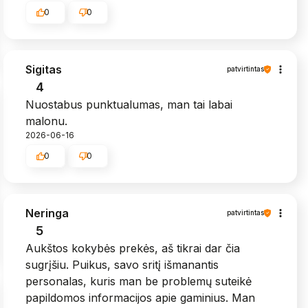
0
0
Sigitas
patvirtintas
4
Nuostabus punktualumas, man tai labai
malonu.
2026-06-16
0
0
Neringa
patvirtintas
5
Aukštos kokybės prekės, aš tikrai dar čia
sugrįšiu. Puikus, savo sritį išmanantis
personalas, kuris man be problemų suteikė
papildomos informacijos apie gaminius. Man