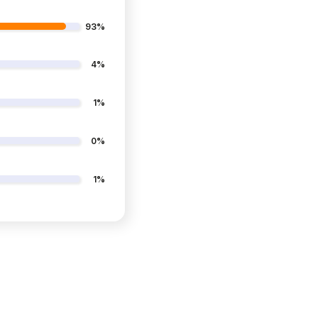
93%
4%
1%
0%
1%