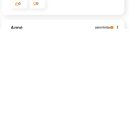
0
0
Agnė
patvirtintas
5
Viskas puikiai, labai greit atsiuntė, daigeliai
grąžūs🥰
2026-05-25
0
0
Algimantas
patvirtintas
5
Labai bijojau, kad nebūtu užkrėstos muselėm,
nes daigai dėl uždaru patalpų. Siuntinys gerai
supakuotas ir atėjo greitai. Viskas OK
2026-05-25