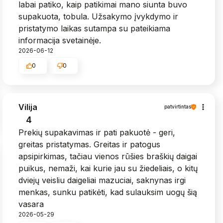
labai patiko, kaip patikimai mano siunta buvo
supakuota, tobula. Užsakymo įvykdymo ir
pristatymo laikas sutampa su pateikiama
informacija svetainėje.
2026-06-12
0
0
Vilija
patvirtintas
4
Prekių supakavimas ir pati pakuotė - geri,
greitas pristatymas. Greitas ir patogus
apsipirkimas, tačiau vienos rūšies braškių daigai
puikus, nemaži, kai kurie jau su žiedeliais, o kitų
dviejų veisliu daigeliai mazuciai, saknynas irgi
menkas, sunku patikėti, kad sulauksim uogų šią
vasara
2026-05-29