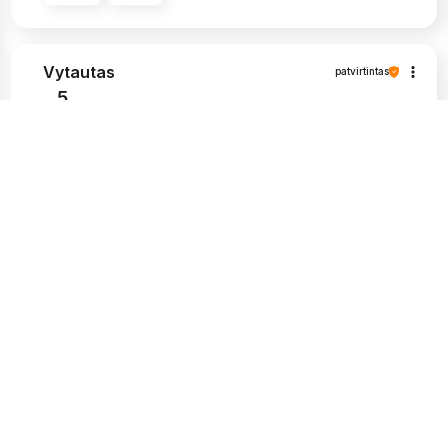
Vytautas
patvirtintas
5
Labai graži pakuotė, ir, žinoma, tvirta. Man
labai patinka, kad siuntos pristatymo būsena
atitinka man pateikiamą informaciją.
Apsipirkimas šioje parduotuvėje buvo
nepriekaištingas, nekilo problemų paprašius
papildomos informacijos apie prekes,
kompetentingi ir kantrūs darbuotojai. Aukštos
kokybės produktai ir greitas pristatymas. Aš
labai rekomenduoju.
2026-05-25
0
0