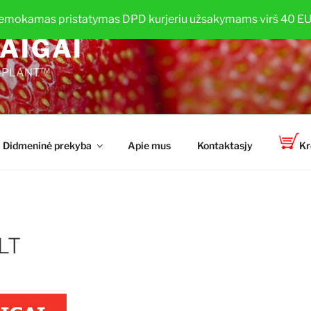
emokamas pristatymas DPD kurjeriu užsakymams virš 40 EU
AIGAI
TOP-PLANT™
Didmeninė prekyba
Apie mus
Kontaktasjy
Kr
LT