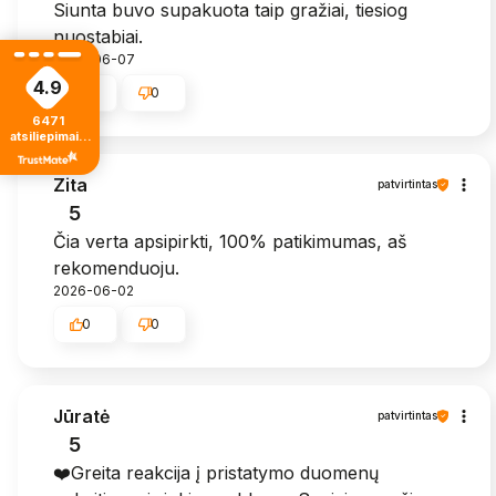
Siunta buvo supakuota taip gražiai, tiesiog
nuostabiai.
2026-06-07
4.9
0
0
6471
atsiliepimais
iš visų laikų
Zita
patvirtintas
5
Čia verta apsipirkti, 100% patikimumas, aš
rekomenduoju.
2026-06-02
0
0
Jūratė
patvirtintas
5
❤️Greita reakcija į pristatymo duomenų