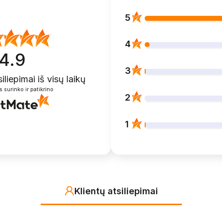
5
4
4.9
3
siliepimai
iš visų laikų
s surinko ir patikrino
2
1
Klientų atsiliepimai