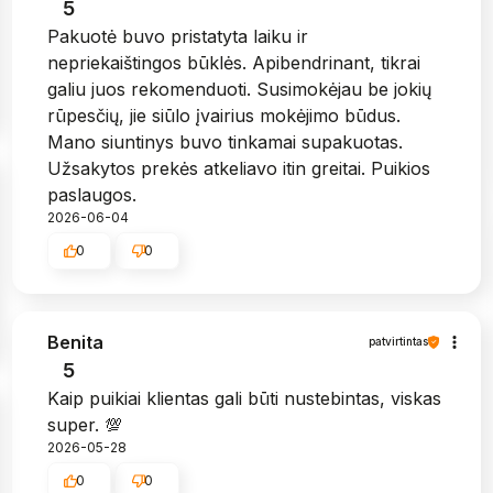
5
Pakuotė buvo pristatyta laiku ir
nepriekaištingos būklės. Apibendrinant, tikrai
galiu juos rekomenduoti. Susimokėjau be jokių
rūpesčių, jie siūlo įvairius mokėjimo būdus.
Mano siuntinys buvo tinkamai supakuotas.
Užsakytos prekės atkeliavo itin greitai. Puikios
paslaugos.
2026-06-04
0
0
Benita
patvirtintas
5
Kaip puikiai klientas gali būti nustebintas, viskas
super. 💯
2026-05-28
0
0