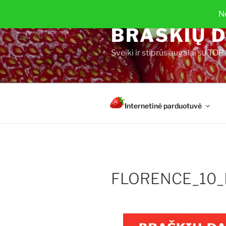
Eiti
N
prie
BRAŠKIŲ D
turinio
Sveiki ir stiprūs augalai su 
Internetinė parduotuvė
FLORENCE_10_