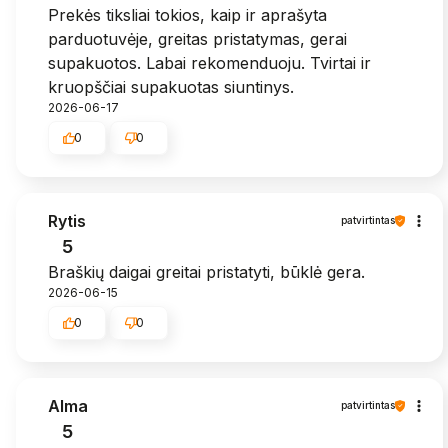
Prekės tiksliai tokios, kaip ir aprašyta
parduotuvėje, greitas pristatymas, gerai
supakuotos. Labai rekomenduoju. Tvirtai ir
kruopščiai supakuotas siuntinys.
2026-06-17
0
0
Rytis
patvirtintas
5
Braškių daigai greitai pristatyti, būklė gera.
2026-06-15
0
0
Alma
patvirtintas
5