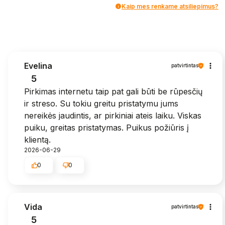
Kaip mes renkame atsiliepimus?
Evelina
patvirtintas
5
Pirkimas internetu taip pat gali būti be rūpesčių
ir streso. Su tokiu greitu pristatymu jums
nereikės jaudintis, ar pirkiniai ateis laiku. Viskas
puiku, greitas pristatymas. Puikus požiūris į
klientą.
2026-06-29
0
0
Vida
patvirtintas
5