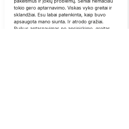
pakeitimus ir jokių problemų. Seniai nemačiau
tokio gero aptarnavimo. Viskas vyko greitai ir
sklandžiai. Esu labai patenkinta, kaip buvo
apsaugota mano siunta. Ir atrodo gražiai.
Puikus aptarnavimas po apsipirkimo, greitas
susisiekimas.
2026-05-25
1
0
Grazina
patvirtintas
3
Sumokejus visose svetainese patvirtina, kad
mokejimas pavyko ir dar gauni patvirtinima i el
pasta. Pas jus sumokejus paraso, kad krepselis
tuscias. Galvojau kad mokejimas nepavyko ir
bandziau dar 3 kartus. Tad isleidau daugiau
negu planavau ir daigu daugiau nei reikejo