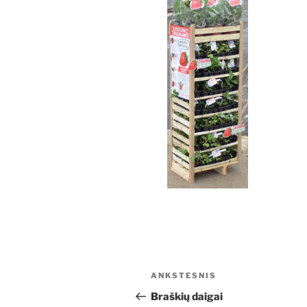
Navigacija
Ankstesnis
ANKSTESNIS
tarp
įrašas
Braškių daigai