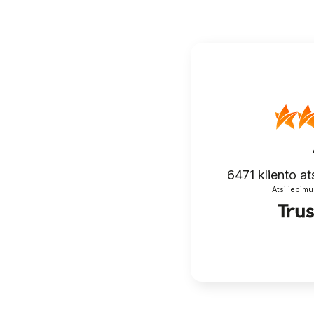
įrašų
6471
kliento at
Atsiliepimu