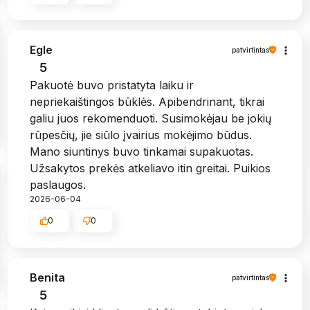
Egle
patvirtintas
5
Pakuotė buvo pristatyta laiku ir
nepriekaištingos būklės. Apibendrinant, tikrai
galiu juos rekomenduoti. Susimokėjau be jokių
rūpesčių, jie siūlo įvairius mokėjimo būdus.
Mano siuntinys buvo tinkamai supakuotas.
Užsakytos prekės atkeliavo itin greitai. Puikios
paslaugos.
2026-06-04
0
0
Benita
patvirtintas
5