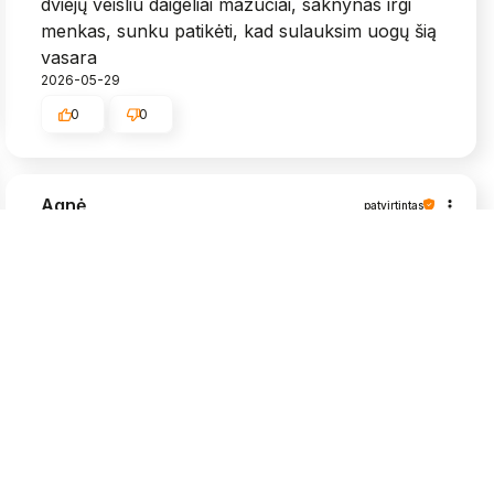
dviejų veisliu daigeliai mazuciai, saknynas irgi
menkas, sunku patikėti, kad sulauksim uogų šią
vasara
2026-05-29
0
0
Agnė
patvirtintas
5
Viskas puikiai, labai greit atsiuntė, daigeliai
grąžūs🥰
2026-05-25
0
0
Algimantas
patvirtintas
5
Labai bijojau, kad nebūtu užkrėstos muselėm,