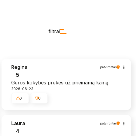
filtrai
Regina
patvirtintas
5
Geros kokybės prekės už prieinamą kainą.
2026-06-23
0
0
Laura
patvirtintas
4