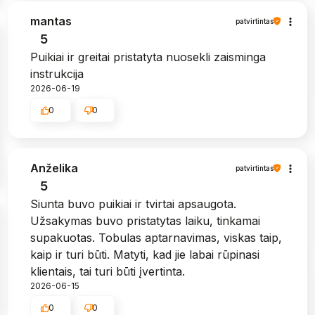
mantas
patvirtintas
5
Puikiai ir greitai pristatyta nuosekli zaisminga
instrukcija
2026-06-19
0
0
Anželika
patvirtintas
5
Siunta buvo puikiai ir tvirtai apsaugota.
Užsakymas buvo pristatytas laiku, tinkamai
supakuotas. Tobulas aptarnavimas, viskas taip,
kaip ir turi būti. Matyti, kad jie labai rūpinasi
klientais, tai turi būti įvertinta.
2026-06-15
0
0