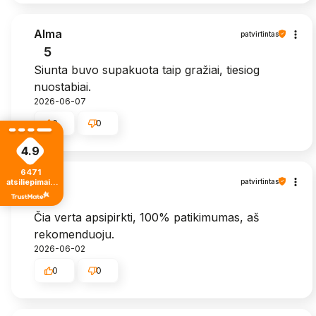
Alma
patvirtintas
5
Siunta buvo supakuota taip gražiai, tiesiog
nuostabiai.
2026-06-07
0
0
4.9
6471
Zita
atsiliepimais
patvirtintas
iš visų laikų
5
Čia verta apsipirkti, 100% patikimumas, aš
rekomenduoju.
2026-06-02
0
0