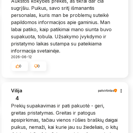
Aukštos kokybės prekės, aš tikrai dar čia
sugrįšiu. Puikus, savo sritį išmanantis
personalas, kuris man be problemų suteikė
papildomos informacijos apie gaminius. Man
labai patiko, kaip patikimai mano siunta buvo
supakuota, tobula. Užsakymo įvykdymo ir
pristatymo laikas sutampa su pateikiama
informacija svetainėje.
2026-06-12
0
0
Vilija
patvirtintas
4
Prekių supakavimas ir pati pakuotė - geri,
greitas pristatymas. Greitas ir patogus
apsipirkimas, tačiau vienos rūšies braškių daigai
puikus, nemaži, kai kurie jau su žiedeliais, o kitų