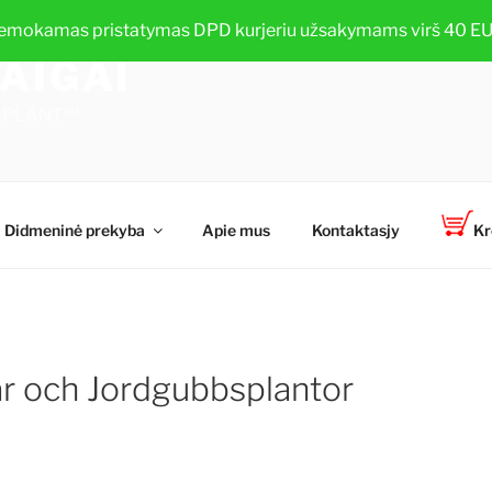
emokamas pristatymas DPD kurjeriu užsakymams virš 40 EU
AIGAI
TOP-PLANT™
Didmeninė prekyba
Apie mus
Kontaktasjy
Kr
r och Jordgubbsplantor