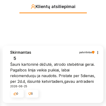
Klientų atsiliepimai
Skirmantas
patvirtintas
5
Šauni kartoninė dėžutė, atrodo stebėtinai gerai.
Pagalbos linija veikia puikiai, labai
rekomenduoju ja naudotis. Pristate per 5dienas,
per 2d.d, išsiuntė ketvirtadieni,gavau antradieni
2026-06-25
0
0