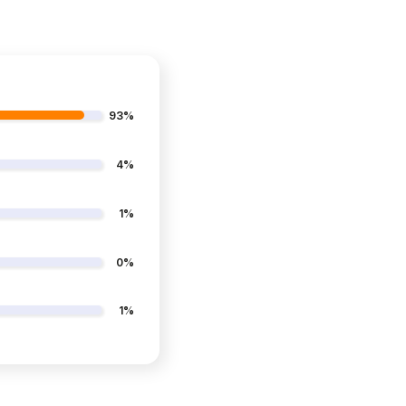
93%
4%
1%
0%
1%