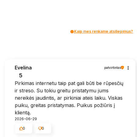
Kaip mes renkame atsiliepimus?
Evelina
patvirtintas
5
Pirkimas internetu taip pat gali būti be rūpesčių
ir streso. Su tokiu greitu pristatymu jums
nereikės jaudintis, ar pirkiniai ateis laiku. Viskas
puiku, greitas pristatymas. Puikus požiūris į
klientą.
2026-06-29
0
0