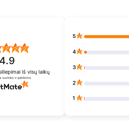
5
4
4.9
3
siliepimai
iš visų laikų
s surinko ir patikrino
2
1