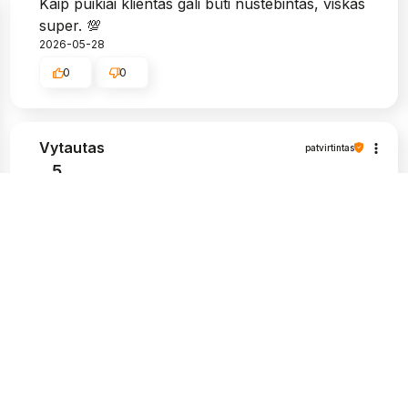
Kaip puikiai klientas gali būti nustebintas, viskas
super. 💯
2026-05-28
0
0
Vytautas
patvirtintas
5
Labai graži pakuotė, ir, žinoma, tvirta. Man
labai patinka, kad siuntos pristatymo būsena
atitinka man pateikiamą informaciją.
Apsipirkimas šioje parduotuvėje buvo
nepriekaištingas, nekilo problemų paprašius
papildomos informacijos apie prekes,
kompetentingi ir kantrūs darbuotojai. Aukštos
kokybės produktai ir greitas pristatymas. Aš
labai rekomenduoju.
2026-05-25