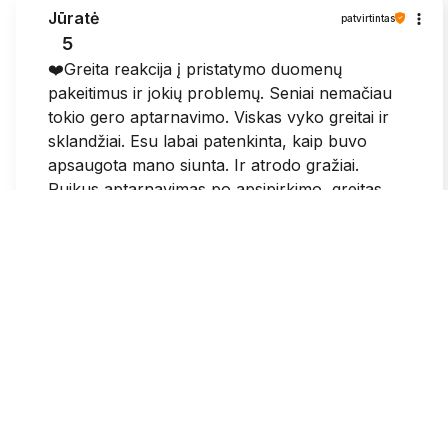
Jūratė
patvirtintas
5
❤️Greita reakcija į pristatymo duomenų
pakeitimus ir jokių problemų. Seniai nemačiau
tokio gero aptarnavimo. Viskas vyko greitai ir
sklandžiai. Esu labai patenkinta, kaip buvo
apsaugota mano siunta. Ir atrodo gražiai.
Puikus aptarnavimas po apsipirkimo, greitas
susisiekimas.
2026-05-25
1
0
Grazina
patvirtintas
3
Sumokejus visose svetainese patvirtina, kad
mokejimas pavyko ir dar gauni patvirtinima i el
pasta. Pas jus sumokejus paraso, kad krepselis