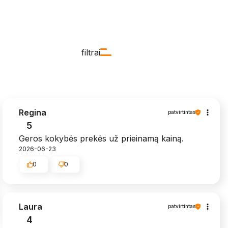
filtrai
Regina
patvirtintas
5
Geros kokybės prekės už prieinamą kainą.
2026-06-23
0
0
Laura
patvirtintas
4