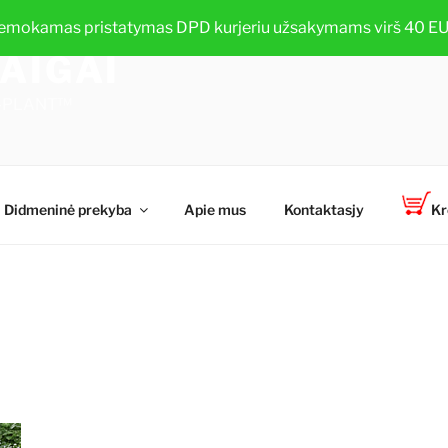
emokamas pristatymas DPD kurjeriu užsakymams virš 40 EU
AIGAI
TOP-PLANT™
Didmeninė prekyba
Apie mus
Kontaktasjy
Kr