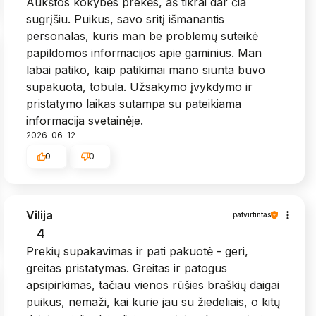
Aukštos kokybės prekės, aš tikrai dar čia
sugrįšiu. Puikus, savo sritį išmanantis
personalas, kuris man be problemų suteikė
papildomos informacijos apie gaminius. Man
labai patiko, kaip patikimai mano siunta buvo
supakuota, tobula. Užsakymo įvykdymo ir
pristatymo laikas sutampa su pateikiama
informacija svetainėje.
2026-06-12
0
0
Vilija
patvirtintas
4
Prekių supakavimas ir pati pakuotė - geri,
greitas pristatymas. Greitas ir patogus
apsipirkimas, tačiau vienos rūšies braškių daigai
puikus, nemaži, kai kurie jau su žiedeliais, o kitų