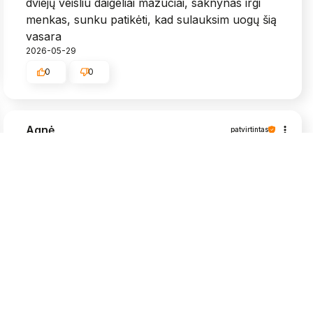
dviejų veisliu daigeliai mazuciai, saknynas irgi
menkas, sunku patikėti, kad sulauksim uogų šią
vasara
2026-05-29
0
0
Agnė
patvirtintas
5
Viskas puikiai, labai greit atsiuntė, daigeliai
grąžūs🥰
2026-05-25
0
0
Algimantas
patvirtintas
5
Labai bijojau, kad nebūtu užkrėstos muselėm,