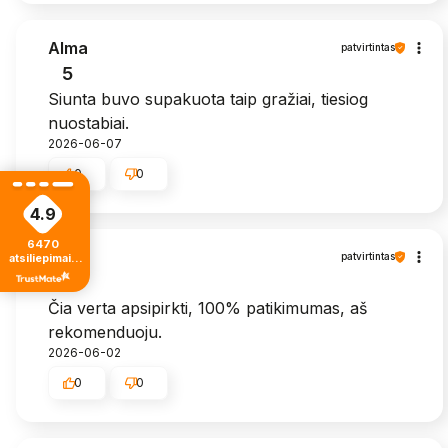
Alma
patvirtintas
5
Siunta buvo supakuota taip gražiai, tiesiog
nuostabiai.
2026-06-07
0
0
4.9
6470
Zita
patvirtintas
atsiliepimais
iš visų laikų
5
Čia verta apsipirkti, 100% patikimumas, aš
rekomenduoju.
2026-06-02
0
0