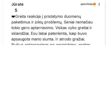
Jūratė
patvirtintas
5
❤️Greita reakcija į pristatymo duomenų
pakeitimus ir jokių problemų. Seniai nemačiau
tokio gero aptarnavimo. Viskas vyko greitai ir
sklandžiai. Esu labai patenkinta, kaip buvo
apsaugota mano siunta. Ir atrodo gražiai.
Puikus aptarnavimas po apsipirkimo, greitas
susisiekimas.
2026-05-25
1
0
Grazina
patvirtintas
3
Sumokejus visose svetainese patvirtina, kad
mokejimas pavyko ir dar gauni patvirtinima i el
pasta. Pas jus sumokejus paraso, kad krepselis