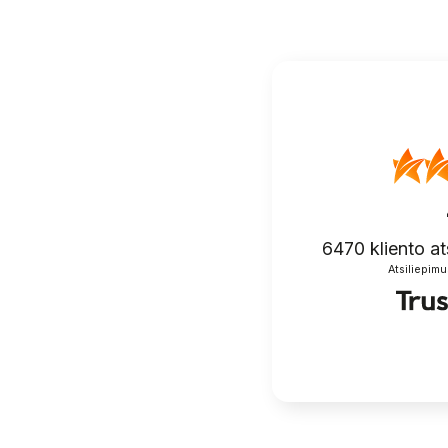
įrašų
6470
kliento at
Atsiliepimu