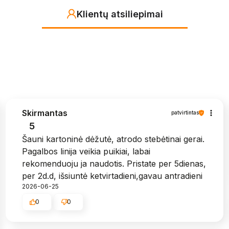
Klientų atsiliepimai
Skirmantas
patvirtintas
5
Šauni kartoninė dėžutė, atrodo stebėtinai gerai.
Pagalbos linija veikia puikiai, labai
rekomenduoju ja naudotis. Pristate per 5dienas,
per 2d.d, išsiuntė ketvirtadieni,gavau antradieni
2026-06-25
0
0