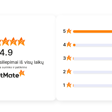
5
4
4.9
3
siliepimai
iš visų laikų
s surinko ir patikrino
2
1