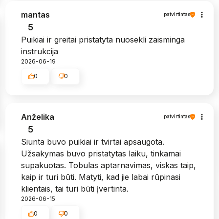
mantas
patvirtintas
5
Puikiai ir greitai pristatyta nuosekli zaisminga
instrukcija
2026-06-19
0
0
Anželika
patvirtintas
5
Siunta buvo puikiai ir tvirtai apsaugota.
Užsakymas buvo pristatytas laiku, tinkamai
supakuotas. Tobulas aptarnavimas, viskas taip,
kaip ir turi būti. Matyti, kad jie labai rūpinasi
klientais, tai turi būti įvertinta.
2026-06-15
0
0