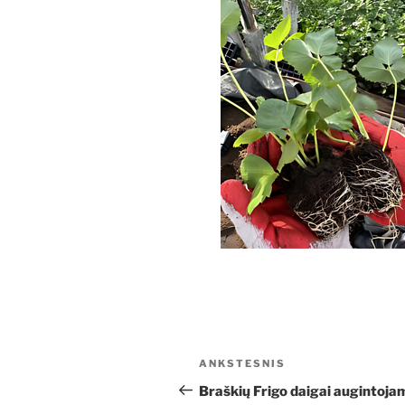
Navigacija
Ankstesnis
ANKSTESNIS
tarp
įrašas
Braškių Frigo daigai augintoja