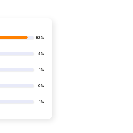
93%
4%
1%
0%
1%