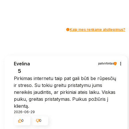
Kaip mes renkame atsiliepimus?
Evelina
patvirtintas
5
Pirkimas internetu taip pat gali būti be rūpesčių
ir streso. Su tokiu greitu pristatymu jums
nereikės jaudintis, ar pirkiniai ateis laiku. Viskas
puiku, greitas pristatymas. Puikus požiūris į
klientą.
2026-06-29
0
0