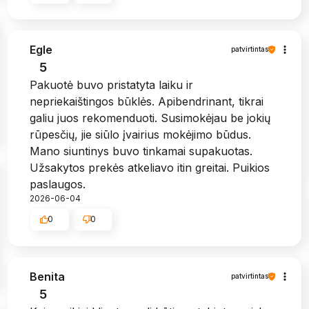
Egle
patvirtintas
5
Pakuotė buvo pristatyta laiku ir
nepriekaištingos būklės. Apibendrinant, tikrai
galiu juos rekomenduoti. Susimokėjau be jokių
rūpesčių, jie siūlo įvairius mokėjimo būdus.
Mano siuntinys buvo tinkamai supakuotas.
Užsakytos prekės atkeliavo itin greitai. Puikios
paslaugos.
2026-06-04
0
0
Benita
patvirtintas
5