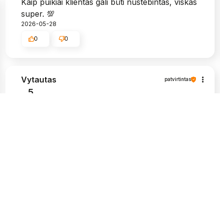
Kaip puikiai klientas gali būti nustebintas, viskas
super. 💯
2026-05-28
0
0
Vytautas
patvirtintas
5
Labai graži pakuotė, ir, žinoma, tvirta. Man
labai patinka, kad siuntos pristatymo būsena
atitinka man pateikiamą informaciją.
Apsipirkimas šioje parduotuvėje buvo
nepriekaištingas, nekilo problemų paprašius
papildomos informacijos apie prekes,
kompetentingi ir kantrūs darbuotojai. Aukštos
kokybės produktai ir greitas pristatymas. Aš
labai rekomenduoju.
2026-05-25