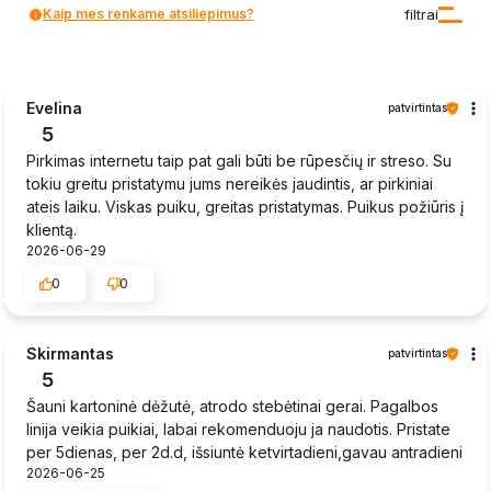
Kaip mes renkame atsiliepimus?
filtrai
Evelina
patvirtintas
5
Pirkimas internetu taip pat gali būti be rūpesčių ir streso. Su
tokiu greitu pristatymu jums nereikės jaudintis, ar pirkiniai
ateis laiku. Viskas puiku, greitas pristatymas. Puikus požiūris į
klientą.
2026-06-29
0
0
Skirmantas
patvirtintas
5
Šauni kartoninė dėžutė, atrodo stebėtinai gerai. Pagalbos
linija veikia puikiai, labai rekomenduoju ja naudotis. Pristate
per 5dienas, per 2d.d, išsiuntė ketvirtadieni,gavau antradieni
2026-06-25