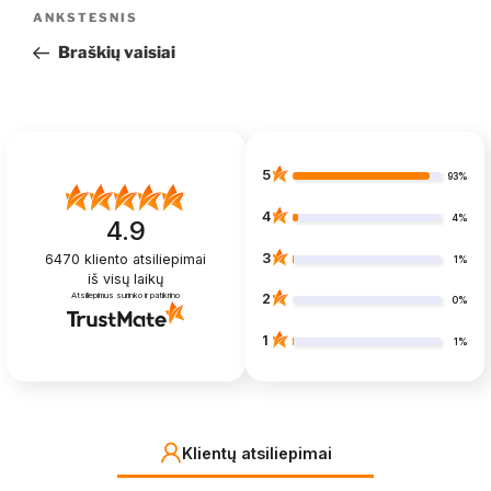
Navigacija
Ankstesnis
ANKSTESNIS
tarp
įrašas
Braškių vaisiai
įrašų
5
93%
4
4%
4.9
3
6470
kliento atsiliepimai
1%
iš visų laikų
Atsiliepimus surinko ir patikrino
2
0%
1
1%
Klientų atsiliepimai