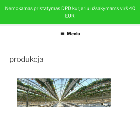
Eiti
BRAŠKIŲ DAIGAI
Nemokamas pristatymas DPD kurjeriu užsakymams virš 40
prie
EUR.
Sveiki ir stiprūs augalai su TOP-PLANT™
turinio
Meniu
produkcja