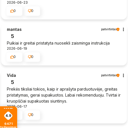
2026-06-23
0
0
mantas
patvirtintas
5
Puikiai ir greitai pristatyta nuosekli zaisminga instrukcija
2026-06-19
0
0
Vida
patvirtintas
5
Prekės tiksliai tokios, kaip ir aprašyta parduotuvėje, greitas
pristatymas, gerai supakuotos. Labai rekomenduoju. Tvirtai ir
kruopščiai supakuotas siuntinys.
2026-06-17
0
0
4.9
6471
tsiliepimais