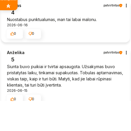
Sigitas
patvirtintas
4
Nuostabus punktualumas, man tai labai malonu.
2026-06-16
0
0
Anželika
patvirtintas
5
Siunta buvo puikiai ir tvirtai apsaugota. Užsakymas buvo
pristatytas laiku, tinkamai supakuotas. Tobulas aptarnavimas,
viskas taip, kaip ir turi būti. Matyti, kad jie labai rūpinasi
klientais, tai turi būti įvertinta.
2026-06-15
0
0
Rytis
patvirtintas
5