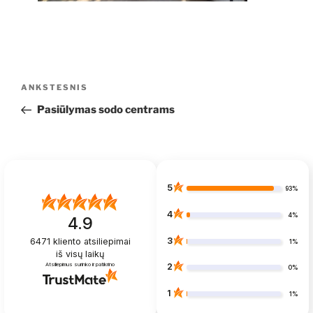
Navigacija
Ankstesnis
ANKSTESNIS
tarp
įrašas
Pasiūlymas sodo centrams
įrašų
5
93%
4
4%
4.9
3
6471
kliento atsiliepimai
1%
iš visų laikų
Atsiliepimus surinko ir patikrino
2
0%
1
1%