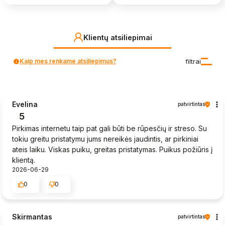
Klientų atsiliepimai
Kaip mes renkame atsiliepimus?
filtrai
Evelina
patvirtintas
5
Pirkimas internetu taip pat gali būti be rūpesčių ir streso. Su
tokiu greitu pristatymu jums nereikės jaudintis, ar pirkiniai
ateis laiku. Viskas puiku, greitas pristatymas. Puikus požiūris į
klientą.
2026-06-29
0
0
Skirmantas
patvirtintas