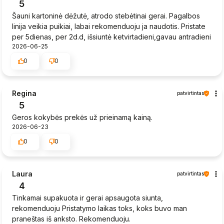
5
Šauni kartoninė dėžutė, atrodo stebėtinai gerai. Pagalbos
linija veikia puikiai, labai rekomenduoju ja naudotis. Pristate
per 5dienas, per 2d.d, išsiuntė ketvirtadieni,gavau antradieni
2026-06-25
0
0
Regina
patvirtintas
5
Geros kokybės prekės už prieinamą kainą.
2026-06-23
0
0
Laura
patvirtintas
4
Tinkamai supakuota ir gerai apsaugota siunta,
rekomenduoju Pristatymo laikas toks, koks buvo man
praneštas iš anksto. Rekomenduoju.