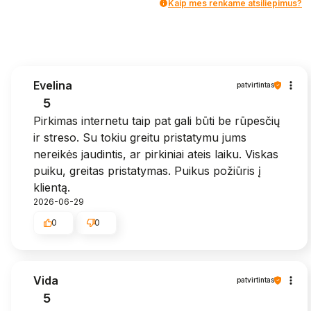
Kaip mes renkame atsiliepimus?
Evelina
patvirtintas
5
Pirkimas internetu taip pat gali būti be rūpesčių
ir streso. Su tokiu greitu pristatymu jums
nereikės jaudintis, ar pirkiniai ateis laiku. Viskas
puiku, greitas pristatymas. Puikus požiūris į
klientą.
2026-06-29
0
0
Vida
patvirtintas
5