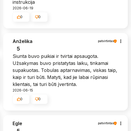
instrukcija
2026-06-19
0
0
Anželika
patvirtintas
5
Siunta buvo puikiai ir tvirtai apsaugota.
Užsakymas buvo pristatytas laiku, tinkamai
supakuotas. Tobulas aptarnavimas, viskas taip,
kaip ir turi būti. Matyti, kad jie labai rūpinasi
klientais, tai turi būti įvertinta.
2026-06-15
0
0
Egle
patvirtintas
5