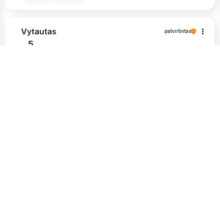
Vytautas
patvirtintas
5
Labai graži pakuotė, ir, žinoma, tvirta. Man
labai patinka, kad siuntos pristatymo būsena
atitinka man pateikiamą informaciją.
Apsipirkimas šioje parduotuvėje buvo
nepriekaištingas, nekilo problemų paprašius
papildomos informacijos apie prekes,
kompetentingi ir kantrūs darbuotojai. Aukštos
kokybės produktai ir greitas pristatymas. Aš
labai rekomenduoju.
2026-05-25
0
0
Erika
patvirtintas