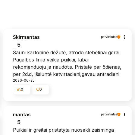
Skirmantas
patvirtintas
5
Šauni kartoninė dėžutė, atrodo stebėtinai gerai.
Pagalbos linija veikia puikiai, labai
rekomenduoju ja naudotis. Pristate per 5dienas,
per 2d.d, išsiuntė ketvirtadieni,gavau antradieni
2026-06-25
0
0
mantas
patvirtintas
5
Puikiai ir greitai pristatyta nuosekli zaisminga