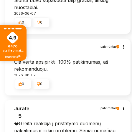
Siunta buvo supakuota taip gražiai, tiesiog
nuostabiai.
2026-06-07
0
0
4.9
Zita
6470
patvirtintas
atsiliepimais
5
iš visų laikų
Čia verta apsipirkti, 100% patikimumas, aš
rekomenduoju.
2026-06-02
0
0
Jūratė
patvirtintas
5
❤️Greita reakcija į pristatymo duomenų
pakeitimus ir jokių problemų. Seniai nemačiau