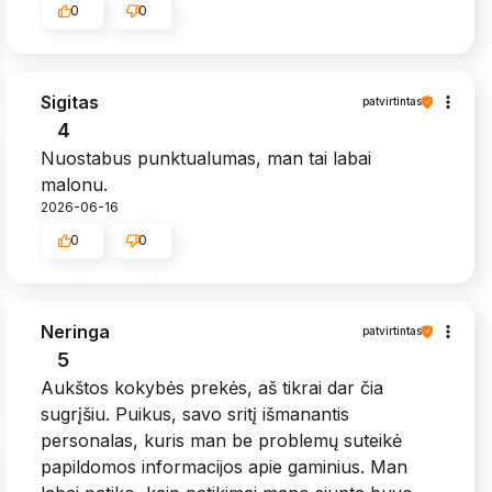
0
0
Sigitas
patvirtintas
4
Nuostabus punktualumas, man tai labai
malonu.
2026-06-16
0
0
Neringa
patvirtintas
5
Aukštos kokybės prekės, aš tikrai dar čia
sugrįšiu. Puikus, savo sritį išmanantis
personalas, kuris man be problemų suteikė
papildomos informacijos apie gaminius. Man