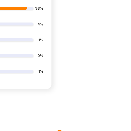
93%
4%
1%
0%
1%