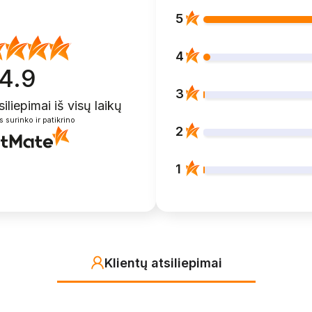
5
4
4.9
3
siliepimai
iš visų laikų
s surinko ir patikrino
2
1
Klientų atsiliepimai