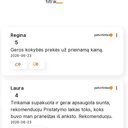
filtrai
Regina
patvirtintas
5
Geros kokybės prekės už prieinamą kainą.
2026-06-23
0
0
Laura
patvirtintas
4
Tinkamai supakuota ir gerai apsaugota siunta,
rekomenduoju Pristatymo laikas toks, koks
buvo man praneštas iš anksto. Rekomenduoju.
2026-06-23