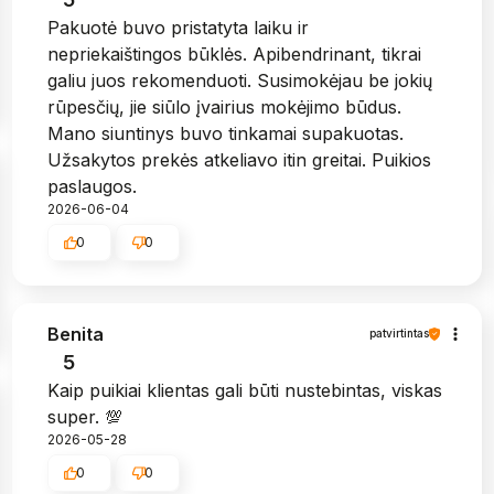
Pakuotė buvo pristatyta laiku ir
nepriekaištingos būklės. Apibendrinant, tikrai
galiu juos rekomenduoti. Susimokėjau be jokių
rūpesčių, jie siūlo įvairius mokėjimo būdus.
Mano siuntinys buvo tinkamai supakuotas.
Užsakytos prekės atkeliavo itin greitai. Puikios
paslaugos.
2026-06-04
0
0
Benita
patvirtintas
5
Kaip puikiai klientas gali būti nustebintas, viskas
super. 💯
2026-05-28
0
0