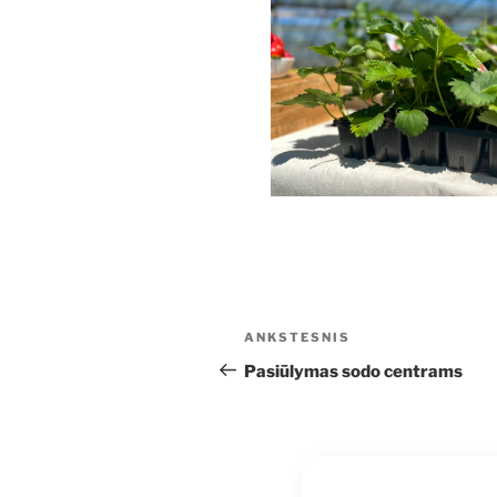
Navigacija
Ankstesnis
ANKSTESNIS
tarp
įrašas
Pasiūlymas sodo centrams
įrašų