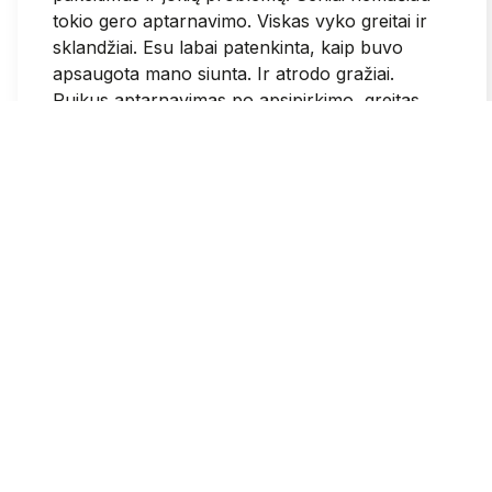
tokio gero aptarnavimo. Viskas vyko greitai ir
sklandžiai. Esu labai patenkinta, kaip buvo
apsaugota mano siunta. Ir atrodo gražiai.
Puikus aptarnavimas po apsipirkimo, greitas
susisiekimas.
2026-05-25
1
0
Grazina
patvirtintas
3
Sumokejus visose svetainese patvirtina, kad
mokejimas pavyko ir dar gauni patvirtinima i el
pasta. Pas jus sumokejus paraso, kad krepselis
tuscias. Galvojau kad mokejimas nepavyko ir
bandziau dar 3 kartus. Tad isleidau daugiau
negu planavau ir daigu daugiau nei reikejo
2026-05-25