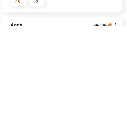
0
0
Agnė
patvirtintas
5
Viskas puikiai, labai greit atsiuntė, daigeliai
grąžūs🥰
2026-05-25
0
0
Algimantas
patvirtintas
5
Labai bijojau, kad nebūtu užkrėstos muselėm,
nes daigai dėl uždaru patalpų. Siuntinys gerai
supakuotas ir atėjo greitai. Viskas OK
2026-05-25
0
0