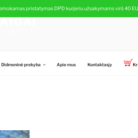
emokamas pristatymas DPD kurjeriu užsakymams virš 40 EU
AIGAI
TOP-PLANT™
Didmeninė prekyba
Apie mus
Kontaktasjy
Kr