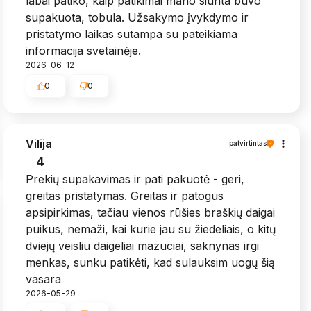
labai patiko, kaip patikimai mano siunta buvo
supakuota, tobula. Užsakymo įvykdymo ir
pristatymo laikas sutampa su pateikiama
informacija svetainėje.
2026-06-12
0
0
Vilija
patvirtintas
4
Prekių supakavimas ir pati pakuotė - geri,
greitas pristatymas. Greitas ir patogus
apsipirkimas, tačiau vienos rūšies braškių daigai
puikus, nemaži, kai kurie jau su žiedeliais, o kitų
dviejų veisliu daigeliai mazuciai, saknynas irgi
menkas, sunku patikėti, kad sulauksim uogų šią
vasara
2026-05-29