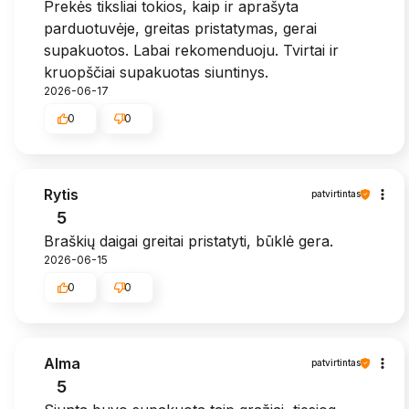
Prekės tiksliai tokios, kaip ir aprašyta
parduotuvėje, greitas pristatymas, gerai
supakuotos. Labai rekomenduoju. Tvirtai ir
kruopščiai supakuotas siuntinys.
2026-06-17
0
0
Rytis
patvirtintas
5
Braškių daigai greitai pristatyti, būklė gera.
2026-06-15
0
0
Alma
patvirtintas
5