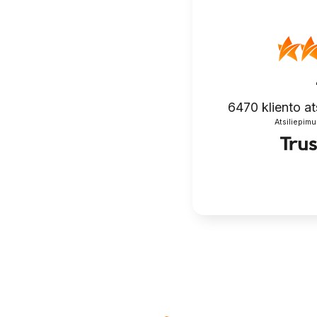
6470
kliento at
Atsiliepimu