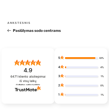
Navigacija
Ankstesnis
ANKSTESNIS
tarp
įrašas
Pasiūlymas sodo centrams
įrašų
5
93%
4
4%
4.9
3
6471
kliento atsiliepimai
1%
iš visų laikų
Atsiliepimus surinko ir patikrino
2
0%
1
1%