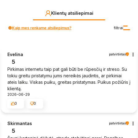
Klientų atsiliepimai
Kaip mes renkame atsiliepimus?
filtrai
Evelina
patvirtintas
5
Pirkimas internetu taip pat gali būti be rūpesčių ir streso. Su
tokiu greitu pristatymu jums nereikės jaudintis, ar pirkiniai
ateis laiku. Viskas puiku, greitas pristatymas. Puikus požiūris į
klientą.
2026-06-29
0
0
Skirmantas
patvirtintas
5