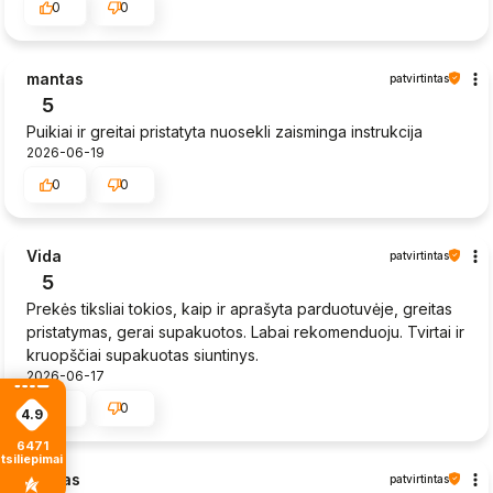
0
0
mantas
patvirtintas
5
Puikiai ir greitai pristatyta nuosekli zaisminga instrukcija
2026-06-19
0
0
Vida
patvirtintas
5
Prekės tiksliai tokios, kaip ir aprašyta parduotuvėje, greitas
pristatymas, gerai supakuotos. Labai rekomenduoju. Tvirtai ir
kruopščiai supakuotas siuntinys.
2026-06-17
0
0
4.9
6471
tsiliepimais
Sigitas
patvirtintas