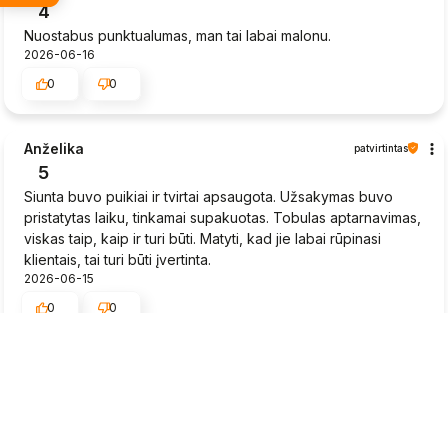
4
Nuostabus punktualumas, man tai labai malonu.
2026-06-16
0
0
Anželika
patvirtintas
5
Siunta buvo puikiai ir tvirtai apsaugota. Užsakymas buvo
pristatytas laiku, tinkamai supakuotas. Tobulas aptarnavimas,
viskas taip, kaip ir turi būti. Matyti, kad jie labai rūpinasi
klientais, tai turi būti įvertinta.
2026-06-15
0
0
Rytis
patvirtintas
5
Braškių daigai greitai pristatyti, būklė gera.
2026-06-15