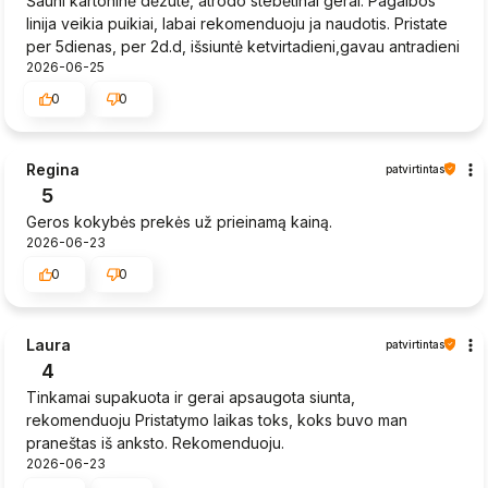
Šauni kartoninė dėžutė, atrodo stebėtinai gerai. Pagalbos
linija veikia puikiai, labai rekomenduoju ja naudotis. Pristate
per 5dienas, per 2d.d, išsiuntė ketvirtadieni,gavau antradieni
2026-06-25
0
0
Regina
patvirtintas
5
Geros kokybės prekės už prieinamą kainą.
2026-06-23
0
0
Laura
patvirtintas
4
Tinkamai supakuota ir gerai apsaugota siunta,
rekomenduoju Pristatymo laikas toks, koks buvo man
praneštas iš anksto. Rekomenduoju.
2026-06-23