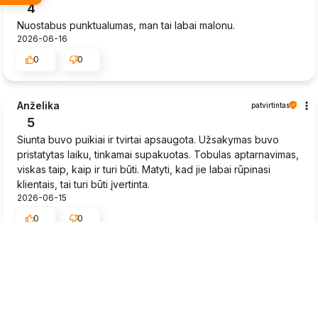
4
Nuostabus punktualumas, man tai labai malonu.
2026-06-16
0
0
Anželika
patvirtintas
5
Siunta buvo puikiai ir tvirtai apsaugota. Užsakymas buvo
pristatytas laiku, tinkamai supakuotas. Tobulas aptarnavimas,
viskas taip, kaip ir turi būti. Matyti, kad jie labai rūpinasi
klientais, tai turi būti įvertinta.
2026-06-15
0
0
Rytis
patvirtintas
5
Braškių daigai greitai pristatyti, būklė gera.
2026-06-15