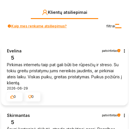
Klientų atsiliepimai
Kaip mes renkame atsiliepimus?
filtrai
Evelina
patvirtintas
5
Pirkimas internetu taip pat gali būti be rūpesčių ir streso. Su
tokiu greitu pristatymu jums nereikės jaudintis, ar pirkiniai
ateis laiku. Viskas puiku, greitas pristatymas. Puikus požiūris į
klientą.
2026-06-29
0
0
Skirmantas
patvirtintas
5