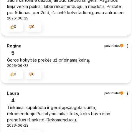
Šauni kartoninė dėžutė, atrodo stebėtinai gerai. Pagalbos
linija veikia puikiai, labai rekomenduoju ja naudotis. Pristate
per 5dienas, per 2d.d, išsiuntė ketvirtadieni,gavau antradieni
2026-06-25
0
0
Regina
patvirtintas
5
Geros kokybės prekės už prieinamą kainą.
2026-06-23
0
0
Laura
patvirtintas
4
Tinkamai supakuota ir gerai apsaugota siunta,
rekomenduoju Pristatymo laikas toks, koks buvo man
praneštas iš anksto. Rekomenduoju.
2026-06-23