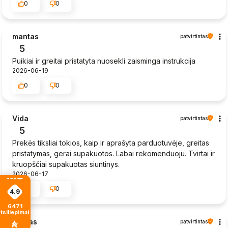
0
0
mantas
patvirtintas
5
Puikiai ir greitai pristatyta nuosekli zaisminga instrukcija
2026-06-19
0
0
Vida
patvirtintas
5
Prekės tiksliai tokios, kaip ir aprašyta parduotuvėje, greitas
pristatymas, gerai supakuotos. Labai rekomenduoju. Tvirtai ir
kruopščiai supakuotas siuntinys.
2026-06-17
0
0
4.9
6471
tsiliepimais
Sigitas
patvirtintas