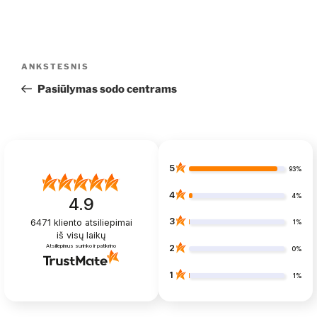
Navigacija
Ankstesnis
ANKSTESNIS
tarp
įrašas
Pasiūlymas sodo centrams
įrašų
5
93%
4
4%
4.9
3
6471
kliento atsiliepimai
1%
iš visų laikų
Atsiliepimus surinko ir patikrino
2
0%
1
1%