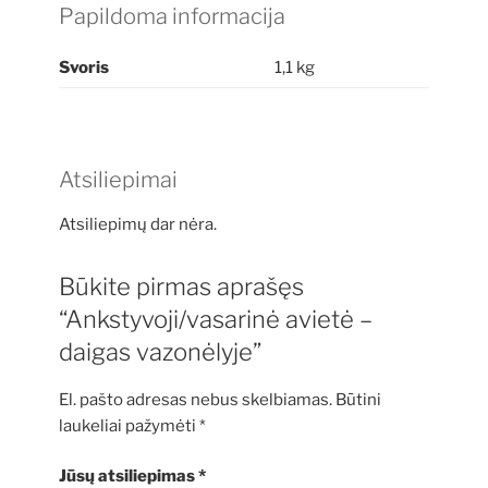
Papildoma informacija
Svoris
1,1 kg
Atsiliepimai
Atsiliepimų dar nėra.
Būkite pirmas aprašęs
“Ankstyvoji/vasarinė avietė –
daigas vazonėlyje”
El. pašto adresas nebus skelbiamas.
Būtini
laukeliai pažymėti
*
Jūsų atsiliepimas
*