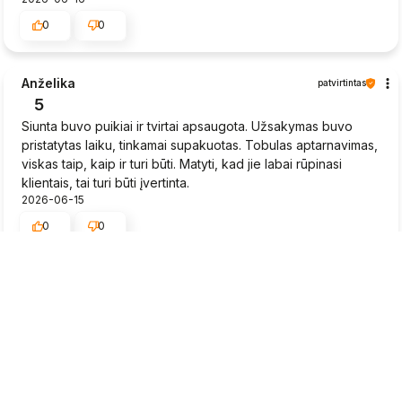
0
0
Anželika
patvirtintas
5
Siunta buvo puikiai ir tvirtai apsaugota. Užsakymas buvo
pristatytas laiku, tinkamai supakuotas. Tobulas aptarnavimas,
viskas taip, kaip ir turi būti. Matyti, kad jie labai rūpinasi
klientais, tai turi būti įvertinta.
2026-06-15
0
0
Rytis
patvirtintas
5
Braškių daigai greitai pristatyti, būklė gera.
2026-06-15
0
0