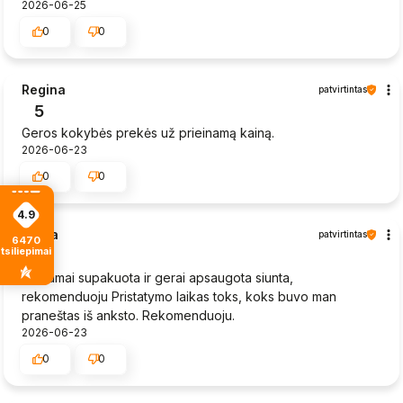
2026-06-25
0
0
Regina
patvirtintas
5
Geros kokybės prekės už prieinamą kainą.
2026-06-23
0
0
4.9
Laura
patvirtintas
6470
tsiliepimais
4
Tinkamai supakuota ir gerai apsaugota siunta,
rekomenduoju Pristatymo laikas toks, koks buvo man
praneštas iš anksto. Rekomenduoju.
2026-06-23
0
0