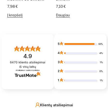
7,98
€
7,10
€
Į krepšelį
Daugiau
5
93%
4
4%
4.9
3
6470
kliento atsiliepimai
1%
iš visų laikų
Atsiliepimus surinko ir patikrino
2
0%
1
1%
Klientų atsiliepimai