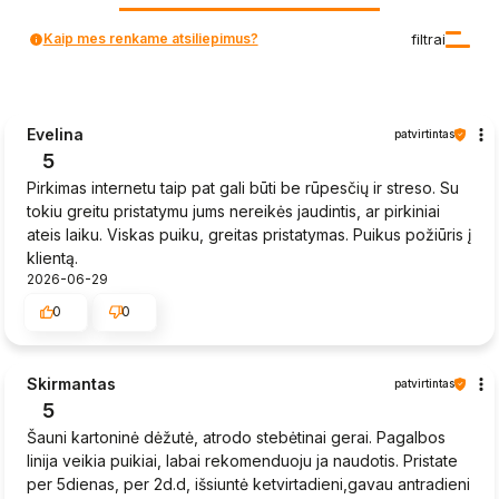
Kaip mes renkame atsiliepimus?
filtrai
Evelina
patvirtintas
5
Pirkimas internetu taip pat gali būti be rūpesčių ir streso. Su
tokiu greitu pristatymu jums nereikės jaudintis, ar pirkiniai
ateis laiku. Viskas puiku, greitas pristatymas. Puikus požiūris į
klientą.
2026-06-29
0
0
Skirmantas
patvirtintas
5
Šauni kartoninė dėžutė, atrodo stebėtinai gerai. Pagalbos
linija veikia puikiai, labai rekomenduoju ja naudotis. Pristate
per 5dienas, per 2d.d, išsiuntė ketvirtadieni,gavau antradieni