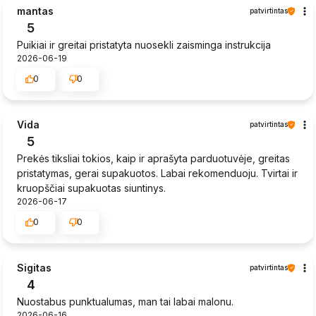
mantas
patvirtintas
5
Puikiai ir greitai pristatyta nuosekli zaisminga instrukcija
2026-06-19
0
0
Vida
patvirtintas
5
Prekės tiksliai tokios, kaip ir aprašyta parduotuvėje, greitas
pristatymas, gerai supakuotos. Labai rekomenduoju. Tvirtai ir
kruopščiai supakuotas siuntinys.
2026-06-17
0
0
Sigitas
patvirtintas
4
Nuostabus punktualumas, man tai labai malonu.
2026-06-16