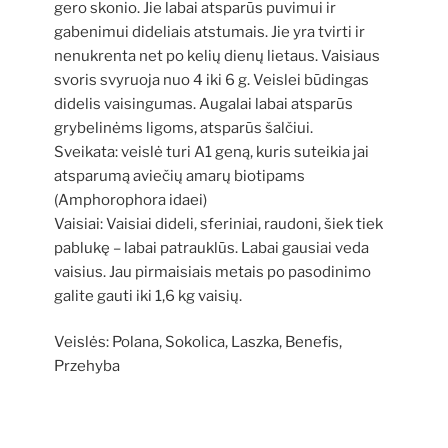
gero skonio. Jie labai atsparūs puvimui ir
gabenimui dideliais atstumais. Jie yra tvirti ir
nenukrenta net po kelių dienų lietaus. Vaisiaus
svoris svyruoja nuo 4 iki 6 g. Veislei būdingas
didelis vaisingumas. Augalai labai atsparūs
grybelinėms ligoms, atsparūs šalčiui.
Sveikata: veislė turi A1 geną, kuris suteikia jai
atsparumą aviečių amarų biotipams
(Amphorophora idaei)
Vaisiai: Vaisiai dideli, sferiniai, raudoni, šiek tiek
pablukę – labai patrauklūs. Labai gausiai veda
vaisius. Jau pirmaisiais metais po pasodinimo
galite gauti iki 1,6 kg vaisių.
Veislės: Polana, Sokolica, Laszka, Benefis,
Przehyba