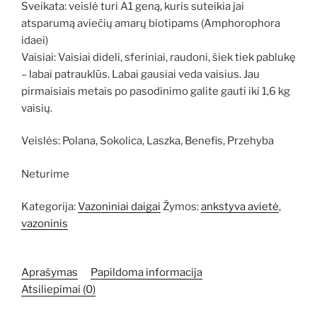
Sveikata: veislė turi A1 geną, kuris suteikia jai
atsparumą aviečių amarų biotipams (Amphorophora
idaei)
Vaisiai: Vaisiai dideli, sferiniai, raudoni, šiek tiek pablukę
– labai patrauklūs. Labai gausiai veda vaisius. Jau
pirmaisiais metais po pasodinimo galite gauti iki 1,6 kg
vaisių.
Veislės: Polana, Sokolica, Laszka, Benefis, Przehyba
Neturime
Kategorija:
Vazoniniai daigai
Žymos:
ankstyva avietė
,
vazoninis
Aprašymas
Papildoma informacija
Atsiliepimai (0)