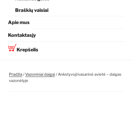
Braškių vaisiai
Apie mus
Kontaktasjy
Krepšelis
Pradžia
/
Vazoniniai daigai
/ Ankstyvoji/vasarinė avietė – daigas
vazonėlyje