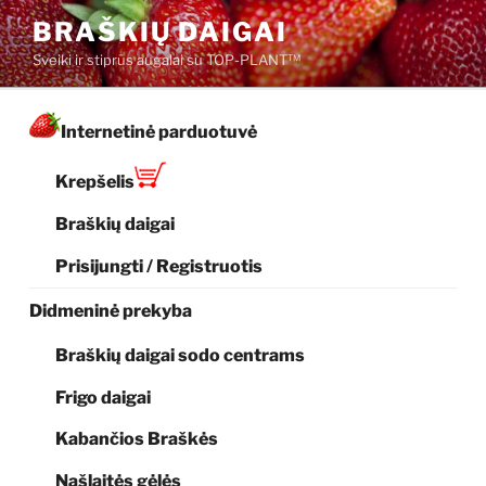
Eiti
BRAŠKIŲ DAIGAI
prie
Sveiki ir stiprūs augalai su TOP-PLANT™
turinio
Internetinė parduotuvė
Krepšelis
Braškių daigai
Prisijungti / Registruotis
Didmeninė prekyba
Braškių daigai sodo centrams
Frigo daigai
Kabančios Braškės
Našlaitės gėlės