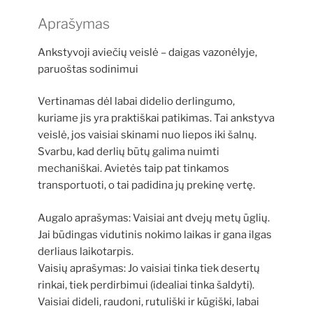
Aprašymas
Ankstyvoji aviečių veislė – daigas vazonėlyje,
paruoštas sodinimui
Vertinamas dėl labai didelio derlingumo,
kuriame jis yra praktiškai patikimas. Tai ankstyva
veislė, jos vaisiai skinami nuo liepos iki šalnų.
Svarbu, kad derlių būtų galima nuimti
mechaniškai. Avietės taip pat tinkamos
transportuoti, o tai padidina jų prekinę vertę.
Augalo aprašymas: Vaisiai ant dvejų metų ūglių.
Jai būdingas vidutinis nokimo laikas ir gana ilgas
derliaus laikotarpis.
Vaisių aprašymas: Jo vaisiai tinka tiek desertų
rinkai, tiek perdirbimui (idealiai tinka šaldyti).
Vaisiai dideli, raudoni, rutuliški ir kūgiški, labai