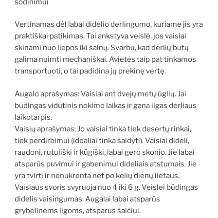
sodinimui
Vertinamas dėl labai didelio derlingumo, kuriame jis yra
praktiškai patikimas. Tai ankstyva veislė, jos vaisiai
skinami nuo liepos iki šalnų. Svarbu, kad derlių būtų
galima nuimti mechaniškai. Avietės taip pat tinkamos
transportuoti, o tai padidina jų prekinę vertę.
Augalo aprašymas: Vaisiai ant dvejų metų ūglių. Jai
būdingas vidutinis nokimo laikas ir gana ilgas derliaus
laikotarpis.
Vaisių aprašymas: Jo vaisiai tinka tiek desertų rinkai,
tiek perdirbimui (idealiai tinka šaldyti). Vaisiai dideli,
raudoni, rutuliški ir kūgiški, labai gero skonio. Jie labai
atsparūs puvimui ir gabenimui dideliais atstumais. Jie
yra tvirti ir nenukrenta net po kelių dienų lietaus.
Vaisiaus svoris svyruoja nuo 4 iki 6 g. Veislei būdingas
didelis vaisingumas. Augalai labai atsparūs
grybelinėms ligoms, atsparūs šalčiui.