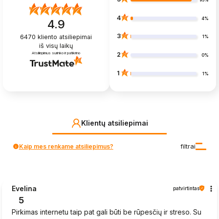
4
4%
4.9
3
6470
kliento atsiliepimai
1%
iš visų laikų
Atsiliepimus surinko ir patikrino
2
0%
1
1%
Klientų atsiliepimai
Kaip mes renkame atsiliepimus?
filtrai
Evelina
patvirtintas
5
Pirkimas internetu taip pat gali būti be rūpesčių ir streso. Su