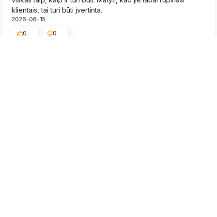
klientais, tai turi būti įvertinta.
2026-06-15
0
0
Rytis
patvirtintas
5
Braškių daigai greitai pristatyti, būklė gera.
2026-06-15
0
0
Neringa
patvirtintas
5
Aukštos kokybės prekės, aš tikrai dar čia sugrįšiu. Puikus,
savo sritį išmanantis personalas, kuris man be problemų
suteikė papildomos informacijos apie gaminius. Man labai
patiko, kaip patikimai mano siunta buvo supakuota, tobula.
Užsakymo įvykdymo ir pristatymo laikas sutampa su
pateikiama informacija svetainėje.