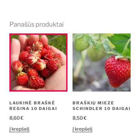
Panašūs produktai
LAUKINĖ BRAŠKĖ
BRAŠKIŲ MIEZE
REGINA 10 DAIGAI
SCHINDLER 10 DAIGAI
8,60
€
8,50
€
Į krepšelį
Į krepšelį