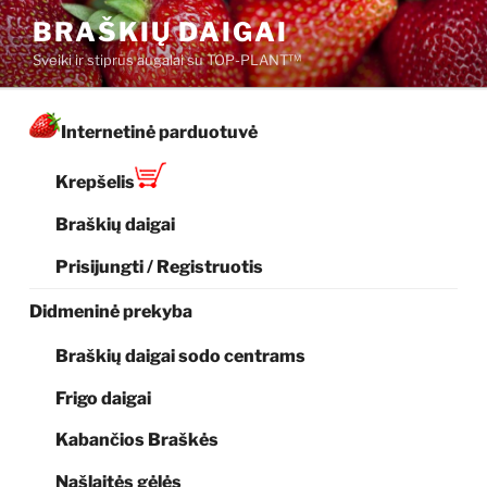
Eiti
BRAŠKIŲ DAIGAI
prie
Sveiki ir stiprūs augalai su TOP-PLANT™
turinio
Internetinė parduotuvė
Krepšelis
Braškių daigai
Prisijungti / Registruotis
Didmeninė prekyba
Braškių daigai sodo centrams
Frigo daigai
Kabančios Braškės
Našlaitės gėlės