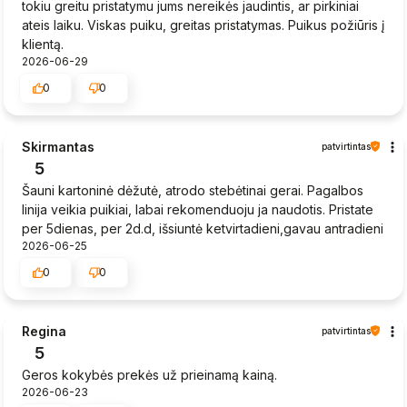
tokiu greitu pristatymu jums nereikės jaudintis, ar pirkiniai
ateis laiku. Viskas puiku, greitas pristatymas. Puikus požiūris į
klientą.
2026-06-29
0
0
Skirmantas
patvirtintas
5
Šauni kartoninė dėžutė, atrodo stebėtinai gerai. Pagalbos
linija veikia puikiai, labai rekomenduoju ja naudotis. Pristate
per 5dienas, per 2d.d, išsiuntė ketvirtadieni,gavau antradieni
2026-06-25
0
0
Regina
patvirtintas
5
Geros kokybės prekės už prieinamą kainą.
2026-06-23