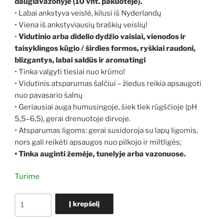
daugiavazonyje (10 vnt. pakuotėje).
• Labai ankstyva veislė, kilusi iš Nyderlandų
• Viena iš ankstyviausių braškių veislių!
•
Vidutinio arba didelio dydžio vaisiai, vienodos ir
taisyklingos kūgio / širdies formos, ryškiai raudoni,
blizgantys, labai saldūs ir aromatingi
• Tinka valgyti tiesiai nuo krūmo!
• Vidutinis atsparumas šalčiui – žiedus reikia apsaugoti
nuo pavasario šalnų
• Geriausiai auga humusingoje, šiek tiek rūgščioje (pH
5,5–6,5), gerai drenuotoje dirvoje.
• Atsparumas ligoms: gerai susidoroja su lapų ligomis,
nors gali reikėti apsaugos nuo pilkojo ir miltligės;
• Tinka auginti žemėje, tunelyje arba vazonuose.
Turime
produkto
Į krepšelį
kiekis: