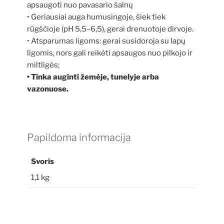
apsaugoti nuo pavasario šalnų
• Geriausiai auga humusingoje, šiek tiek
rūgščioje (pH 5,5–6,5), gerai drenuotoje dirvoje.
• Atsparumas ligoms: gerai susidoroja su lapų
ligomis, nors gali reikėti apsaugos nuo pilkojo ir
miltligės;
• Tinka auginti žemėje, tunelyje arba
vazonuose.
Papildoma informacija
Svoris
1,1 kg