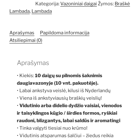
Braškė
Kategorija:
Vazoniniai daigai
Žymos:
Braškė
Lambada
Lambada
,
Lambada
10
daigai
Aprašymas
Papildoma informacija
Atsiliepimai (0)
Aprašymas
• Kiekis:
10 daigų su pilnomis šaknimis
daugiavazonyje (10 vnt. pakuotėje).
• Labai ankstyva veislė, kilusi iš Nyderlandų
• Viena iš ankstyviausių braškių veislių!
•
Vidutinio arba didelio dydžio vaisiai, vienodos
ir taisyklingos kūgio / širdies formos, ryškiai
raudoni, blizgantys, labai saldūs ir aromatingi
• Tinka valgyti tiesiai nuo krūmo!
• Vidutinis atsparumas šalčiui – žiedus reikia