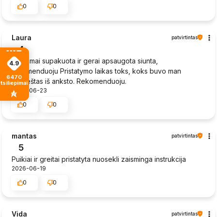
0
0
Laura
patvirtintas
4
Tinkamai supakuota ir gerai apsaugota siunta,
4.9
rekomenduoju Pristatymo laikas toks, koks buvo man
6470
praneštas iš anksto. Rekomenduoju.
tsiliepimais
2026-06-23
0
0
mantas
patvirtintas
5
Puikiai ir greitai pristatyta nuosekli zaisminga instrukcija
2026-06-19
0
0
Vida
patvirtintas