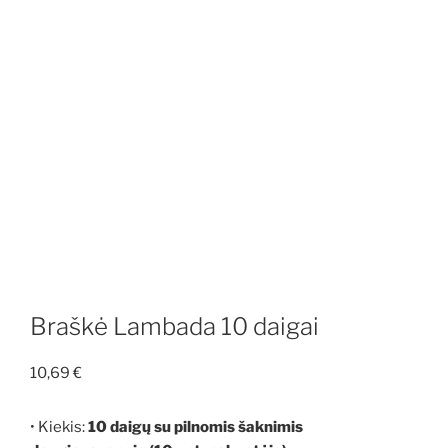
Braškė Lambada 10 daigai
10,69
€
• Kiekis:
10 daigų su pilnomis šaknimis