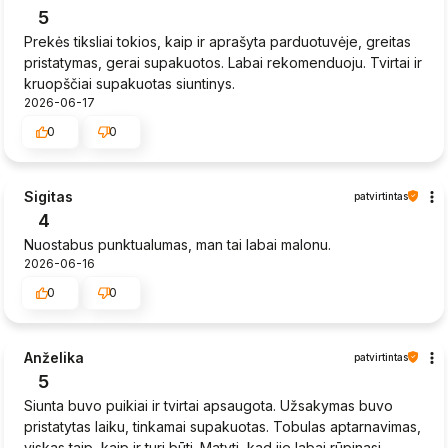
5
Prekės tiksliai tokios, kaip ir aprašyta parduotuvėje, greitas
pristatymas, gerai supakuotos. Labai rekomenduoju. Tvirtai ir
kruopščiai supakuotas siuntinys.
2026-06-17
0
0
Sigitas
patvirtintas
4
Nuostabus punktualumas, man tai labai malonu.
2026-06-16
0
0
Anželika
patvirtintas
5
Siunta buvo puikiai ir tvirtai apsaugota. Užsakymas buvo
pristatytas laiku, tinkamai supakuotas. Tobulas aptarnavimas,
viskas taip, kaip ir turi būti. Matyti, kad jie labai rūpinasi