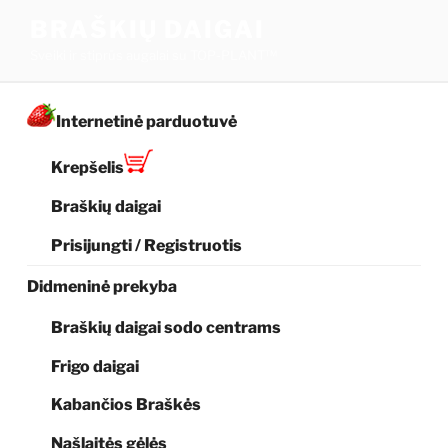
Eiti
BRAŠKIŲ DAIGAI
prie
Sveiki ir stiprūs augalai su TOP-PLANT™
turinio
Internetinė parduotuvė
Krepšelis
Braškių daigai
Prisijungti / Registruotis
Didmeninė prekyba
Braškių daigai sodo centrams
Frigo daigai
Kabančios Braškės
Našlaitės gėlės