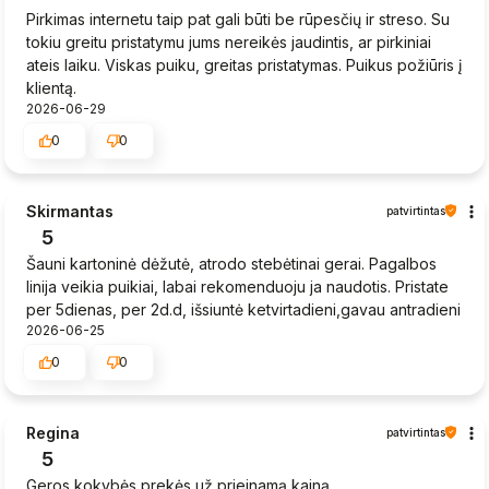
Pirkimas internetu taip pat gali būti be rūpesčių ir streso. Su
tokiu greitu pristatymu jums nereikės jaudintis, ar pirkiniai
ateis laiku. Viskas puiku, greitas pristatymas. Puikus požiūris į
klientą.
2026-06-29
0
0
Skirmantas
patvirtintas
5
Šauni kartoninė dėžutė, atrodo stebėtinai gerai. Pagalbos
linija veikia puikiai, labai rekomenduoju ja naudotis. Pristate
per 5dienas, per 2d.d, išsiuntė ketvirtadieni,gavau antradieni
2026-06-25
0
0
Regina
patvirtintas
5
Geros kokybės prekės už prieinamą kainą.