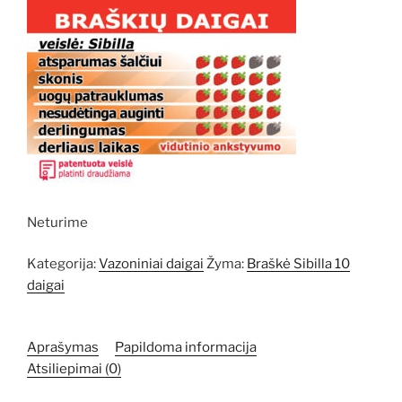
Neturime
Kategorija:
Vazoniniai daigai
Žyma:
Braškė Sibilla 10
daigai
Aprašymas
Papildoma informacija
Atsiliepimai (0)