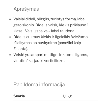
Aprašymas
Vaisiai dideli, blizgūs, turintys formą, labai
gero skonio. Didelis vaisių kiekis priklauso 1
klasei. Vaisių spalva – labai raudona.
Didelis cukraus kiekis ir ilgalaikis šviežumo
išlaikymas po nuskynimo (panašiai kaip
Elsanta).
Veislė yra atspari miltligei ir kitoms ligoms,
vidutiniškai jautri verticiliozei.
Papildoma informacija
Svoris
1,1 kg