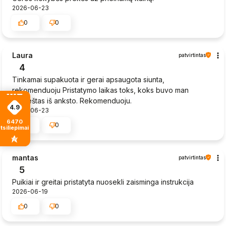
2026-06-23
0
0
Laura
patvirtintas
4
Tinkamai supakuota ir gerai apsaugota siunta,
rekomenduoju Pristatymo laikas toks, koks buvo man
praneštas iš anksto. Rekomenduoju.
4.9
2026-06-23
6470
0
0
tsiliepimais
mantas
patvirtintas
5
Puikiai ir greitai pristatyta nuosekli zaisminga instrukcija
2026-06-19
0
0