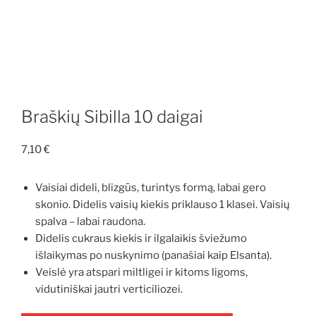
Braškių Sibilla 10 daigai
7,10
€
Vaisiai dideli, blizgūs, turintys formą, labai gero
skonio. Didelis vaisių kiekis priklauso 1 klasei. Vaisių
spalva – labai raudona.
Didelis cukraus kiekis ir ilgalaikis šviežumo
išlaikymas po nuskynimo (panašiai kaip Elsanta).
Veislė yra atspari miltligei ir kitoms ligoms,
vidutiniškai jautri verticiliozei.