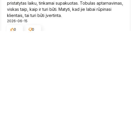
pristatytas laiku, tinkamai supakuotas. Tobulas aptarnavimas,
viskas taip, kaip ir turi būti. Matyti, kad jie labai rūpinasi
klientais, tai turi būti įvertinta.
2026-06-15
0
0
Rytis
patvirtintas
5
Braškių daigai greitai pristatyti, būklė gera.
2026-06-15
0
0
Neringa
patvirtintas
5
Aukštos kokybės prekės, aš tikrai dar čia sugrįšiu. Puikus,
savo sritį išmanantis personalas, kuris man be problemų
suteikė papildomos informacijos apie gaminius. Man labai
patiko, kaip patikimai mano siunta buvo supakuota, tobula.