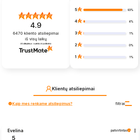
5
93%
4
4%
4.9
3
6470
kliento atsiliepimai
1%
iš visų laikų
Atsiliepimus surinko ir patikrino
2
0%
1
1%
Klientų atsiliepimai
Kaip mes renkame atsiliepimus?
filtrai
Evelina
patvirtintas
5