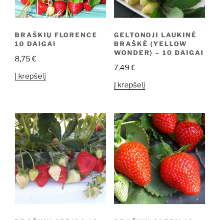
BRAŠKIŲ FLORENCE
GELTONOJI LAUKINĖ
10 DAIGAI
BRAŠKĖ (YELLOW
WONDER) – 10 DAIGAI
8,75
€
7,49
€
Į krepšelį
Į krepšelį