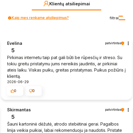
Klientų atsiliepimai
Kaip mes renkame atsiliepimus?
filtrai
Evelina
patvirtintas
5
Pirkimas internetu taip pat gali būti be rūpesčių ir streso. Su
tokiu greitu pristatymu jums nereikės jaudintis, ar pirkiniai
ateis laiku. Viskas puiku, greitas pristatymas. Puikus požiūris į
klientą.
2026-06-29
0
0
Skirmantas
patvirtintas
5
Šauni kartoninė dėžutė, atrodo stebėtinai gerai. Pagalbos
linija veikia puikiai, labai rekomenduoju ja naudotis. Pristate