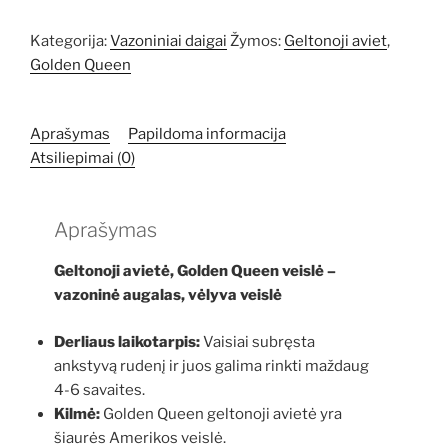
Kategorija:
Vazoniniai daigai
Žymos:
Geltonoji aviet
,
Golden Queen
Aprašymas
Papildoma informacija
Atsiliepimai (0)
Aprašymas
Geltonoji avietė, Golden Queen veislė –
vazoninė augalas, vėlyva veislė
Derliaus laikotarpis:
Vaisiai subręsta
ankstyvą rudenį ir juos galima rinkti maždaug
4-6 savaites.
Kilmė:
Golden Queen geltonoji avietė yra
šiaurės Amerikos veislė.