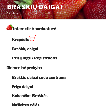
Eiti
BRAŠKIŲ DAIGAI
prie
Sveiki ir stiprūs augalai su TOP-PLANT™
turinio
Internetinė parduotuvė
Krepšelis
Braškių daigai
Prisijungti / Registruotis
Didmeninė prekyba
Braškių daigai sodo centrams
Frigo daigai
Kabančios Braškės
Našlaitės gėlės