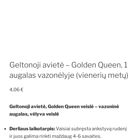
Geltonoji avietė – Golden Queen, 1
augalas vazonėlyje (vienerių metų)
4,06
€
Geltonoji avietė, Golden Queen veislė – vazoninė
augalas, vėlyva veislė
Derliaus laikotarpis:
Vaisiai subręsta ankstyvą rudenį
ir juos galima rinkti maždaug 4-6 savaites.