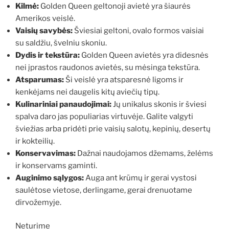
Kilmė:
Golden Queen geltonoji avietė yra šiaurės
Amerikos veislė.
Vaisių savybės:
Šviesiai geltoni, ovalo formos vaisiai
su saldžiu, švelniu skoniu.
Dydis ir tekstūra:
Golden Queen avietės yra didesnės
nei įprastos raudonos avietės, su mėsinga tekstūra.
Atsparumas:
Ši veislė yra atsparesnė ligoms ir
kenkėjams nei daugelis kitų aviečių tipų.
Kulinariniai panaudojimai:
Jų unikalus skonis ir šviesi
spalva daro jas populiarias virtuvėje. Galite valgyti
šviežias arba pridėti prie vaisių salotų, kepinių, desertų
ir kokteilių.
Konservavimas:
Dažnai naudojamos džemams, želėms
ir konservams gaminti.
Auginimo sąlygos:
Auga ant krūmų ir gerai vystosi
saulėtose vietose, derlingame, gerai drenuotame
dirvožemyje.
Neturime