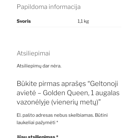
Papildoma informacija
Svoris
1,1 kg
Atsiliepimai
Atsiliepimų dar nėra.
Būkite pirmas aprašęs “Geltonoji
avietė – Golden Queen, 1 augalas
vazonėlyje (vienerių metų)”
El. pašto adresas nebus skelbiamas.
Būtini
laukeliai pažymėti
*
Jūsų atsiliepimas
*