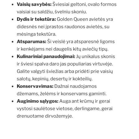
Vaisių savybės:
Šviesiai geltoni, ovalo formos
vaisiai su saldžiu, švelniu skoniu.
Dydis ir tekstūra:
Golden Queen avietės yra
didesnės nei įprastos raudonos avietės, su
mėsinga tekstūra.
Atsparumas:
Ši veislė yra atsparesnė ligoms
ir kenkėjams nei daugelis kitų aviečių tipų.
Kulinariniai panaudojimai:
Jų unikalus skonis
ir šviesi spalva daro jas populiarias virtuvėje.
Galite valgyti šviežias arba pridėti prie vaisių
salotų, kepinių, desertų ir kokteilių.
Konservavimas:
Dažnai naudojamos
džemams, želėms ir konservams gaminti.
Auginimo sąlygos:
Auga ant krūmų ir gerai
vystosi saulėtose vietose, derlingame, gerai
drenuotame dirvožemyje.