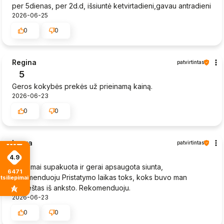
per 5dienas, per 2d.d, išsiuntė ketvirtadieni,gavau antradieni
2026-06-25
0
0
Regina
patvirtintas
5
Geros kokybės prekės už prieinamą kainą.
2026-06-23
0
0
Laura
patvirtintas
4
4.9
Tinkamai supakuota ir gerai apsaugota siunta,
6471
rekomenduoju Pristatymo laikas toks, koks buvo man
tsiliepimais
praneštas iš anksto. Rekomenduoju.
2026-06-23
0
0