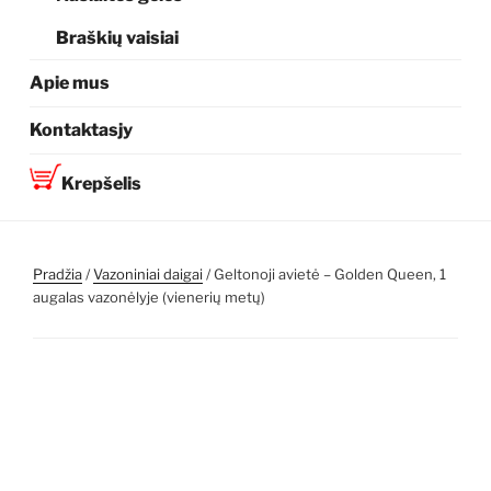
Braškių vaisiai
Apie mus
Kontaktasjy
Krepšelis
Pradžia
/
Vazoniniai daigai
/ Geltonoji avietė – Golden Queen, 1
augalas vazonėlyje (vienerių metų)