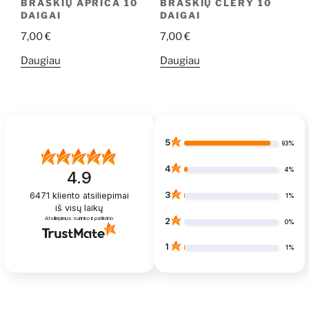
BRAŠKIŲ APRICA 10
BRAŠKIŲ CLERY 10
DAIGAI
DAIGAI
7,00
€
7,00
€
Daugiau
Daugiau
5
93%
4
4%
4.9
3
6471
kliento atsiliepimai
1%
iš visų laikų
Atsiliepimus surinko ir patikrino
2
0%
1
1%