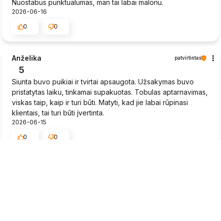
Nuostabus punktualumas, man tai labai malonu.
2026-06-16
0
0
Anželika
patvirtintas
5
Siunta buvo puikiai ir tvirtai apsaugota. Užsakymas buvo
pristatytas laiku, tinkamai supakuotas. Tobulas aptarnavimas,
viskas taip, kaip ir turi būti. Matyti, kad jie labai rūpinasi
klientais, tai turi būti įvertinta.
2026-06-15
0
0
Rytis
patvirtintas
5
Braškių daigai greitai pristatyti, būklė gera.
2026-06-15
0
0