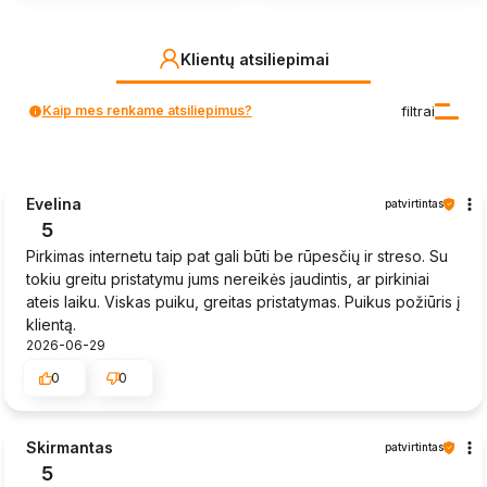
Klientų atsiliepimai
Kaip mes renkame atsiliepimus?
filtrai
Evelina
patvirtintas
5
Pirkimas internetu taip pat gali būti be rūpesčių ir streso. Su
tokiu greitu pristatymu jums nereikės jaudintis, ar pirkiniai
ateis laiku. Viskas puiku, greitas pristatymas. Puikus požiūris į
klientą.
2026-06-29
0
0
Skirmantas
patvirtintas
5