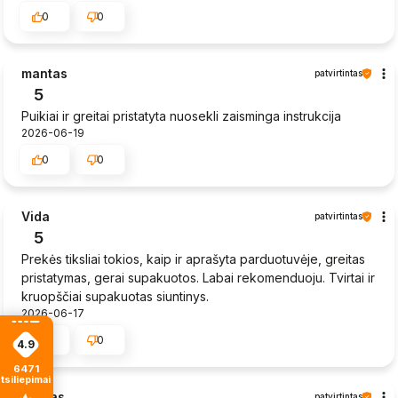
0
0
mantas
patvirtintas
5
Puikiai ir greitai pristatyta nuosekli zaisminga instrukcija
2026-06-19
0
0
Vida
patvirtintas
5
Prekės tiksliai tokios, kaip ir aprašyta parduotuvėje, greitas
pristatymas, gerai supakuotos. Labai rekomenduoju. Tvirtai ir
kruopščiai supakuotas siuntinys.
2026-06-17
0
0
4.9
6471
tsiliepimais
Sigitas
patvirtintas