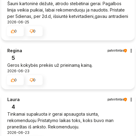
Šauni kartoninė dėžutė, atrodo stebėtinai gerai. Pagalbos
linija veikia puikiai, labai rekomenduoju ja naudotis. Pristate
per 5dienas, per 2d.d, išsiuntė ketvirtadieni,gavau antradieni
2026-06-25
0
0
Regina
patvirtintas
5
Geros kokybės prekės už prieinamą kainą.
2026-06-23
0
0
Laura
patvirtintas
4
Tinkamai supakuota ir gerai apsaugota siunta,
rekomenduoju Pristatymo laikas toks, koks buvo man
praneštas iš anksto. Rekomenduoju.
2026-06-23