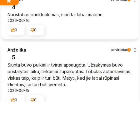
4
Nuostabus punktualumas, man tai labai malonu.
2026-06-16
0
0
Anželika
patvirtintas
5
Siunta buvo puikiai ir tvirtai apsaugota. Užsakymas buvo
pristatytas laiku, tinkamai supakuotas. Tobulas aptarnavimas,
viskas taip, kaip ir turi būti. Matyti, kad jie labai rūpinasi
klientais, tai turi būti įvertinta.
2026-06-15
0
0
Rytis
patvirtintas
5
Braškių daigai greitai pristatyti, būklė gera.