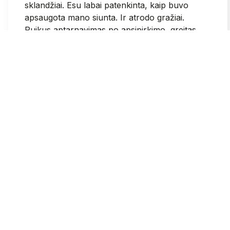
sklandžiai. Esu labai patenkinta, kaip buvo
apsaugota mano siunta. Ir atrodo gražiai.
Puikus aptarnavimas po apsipirkimo, greitas
susisiekimas.
2026-05-25
1
0
Grazina
patvirtintas
3
Sumokejus visose svetainese patvirtina, kad
mokejimas pavyko ir dar gauni patvirtinima i el
pasta. Pas jus sumokejus paraso, kad krepselis
tuscias. Galvojau kad mokejimas nepavyko ir
bandziau dar 3 kartus. Tad isleidau daugiau
negu planavau ir daigu daugiau nei reikejo
2026-05-25
0
0