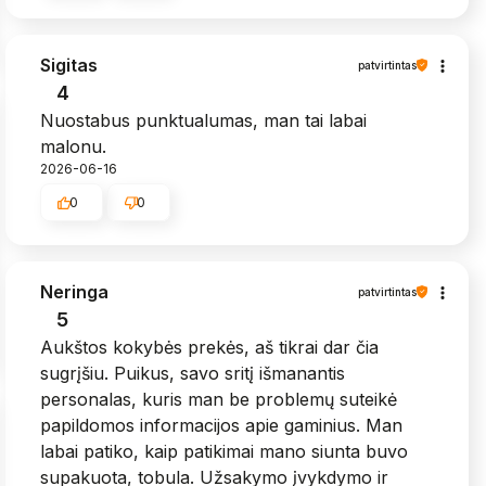
Sigitas
patvirtintas
4
Nuostabus punktualumas, man tai labai
malonu.
2026-06-16
0
0
Neringa
patvirtintas
5
Aukštos kokybės prekės, aš tikrai dar čia
sugrįšiu. Puikus, savo sritį išmanantis
personalas, kuris man be problemų suteikė
papildomos informacijos apie gaminius. Man
labai patiko, kaip patikimai mano siunta buvo
supakuota, tobula. Užsakymo įvykdymo ir