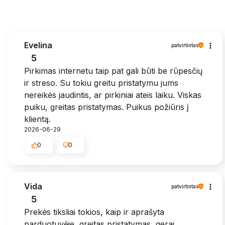
Evelina
patvirtintas
5
Pirkimas internetu taip pat gali būti be rūpesčių
ir streso. Su tokiu greitu pristatymu jums
nereikės jaudintis, ar pirkiniai ateis laiku. Viskas
puiku, greitas pristatymas. Puikus požiūris į
klientą.
2026-06-29
0
0
Vida
patvirtintas
5
Prekės tiksliai tokios, kaip ir aprašyta
parduotuvėje, greitas pristatymas, gerai