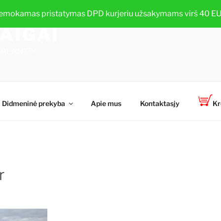
emokamas pristatymas DPD kurjeriu užsakymams virš 40 EU
AIGAI
TOP-PLANT™
Didmeninė prekyba
Apie mus
Kontaktasjy
Kr
r