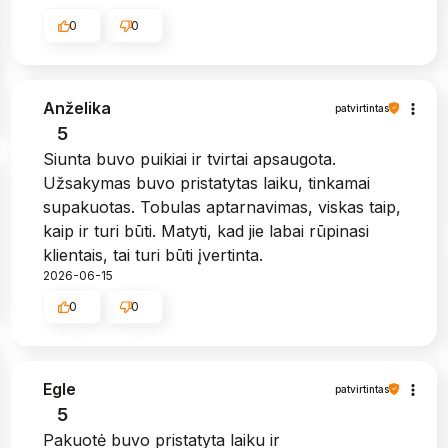
0
0
Anželika
patvirtintas
5
Siunta buvo puikiai ir tvirtai apsaugota.
Užsakymas buvo pristatytas laiku, tinkamai
supakuotas. Tobulas aptarnavimas, viskas taip,
kaip ir turi būti. Matyti, kad jie labai rūpinasi
klientais, tai turi būti įvertinta.
2026-06-15
0
0
Egle
patvirtintas
5
Pakuotė buvo pristatyta laiku ir