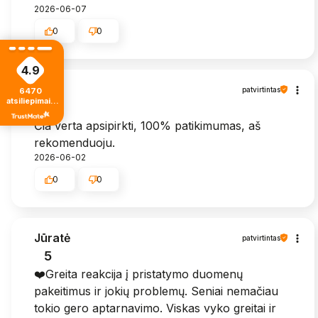
2026-06-07
0
0
4.9
Zita
patvirtintas
6470
atsiliepimais
5
iš visų laikų
Čia verta apsipirkti, 100% patikimumas, aš
rekomenduoju.
2026-06-02
0
0
Jūratė
patvirtintas
5
❤️Greita reakcija į pristatymo duomenų
pakeitimus ir jokių problemų. Seniai nemačiau
tokio gero aptarnavimo. Viskas vyko greitai ir