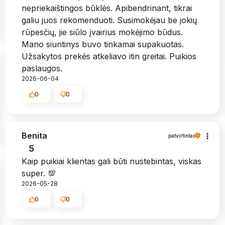
nepriekaištingos būklės. Apibendrinant, tikrai
galiu juos rekomenduoti. Susimokėjau be jokių
rūpesčių, jie siūlo įvairius mokėjimo būdus.
Mano siuntinys buvo tinkamai supakuotas.
Užsakytos prekės atkeliavo itin greitai. Puikios
paslaugos.
2026-06-04
0
0
Benita
patvirtintas
5
Kaip puikiai klientas gali būti nustebintas, viskas
super. 💯
2026-05-28
0
0