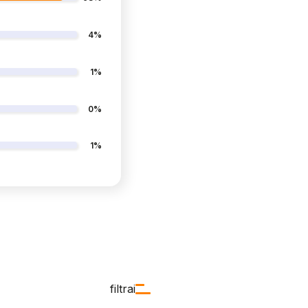
4%
1%
0%
1%
filtrai