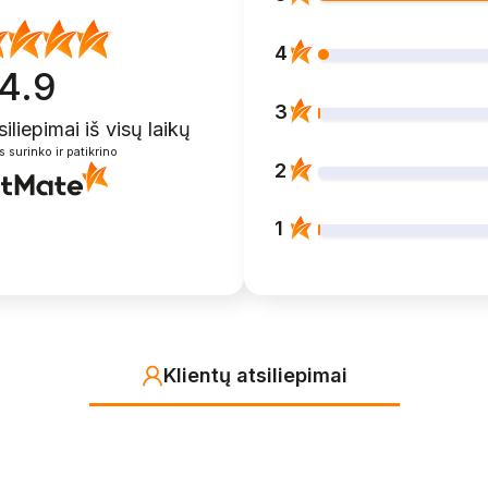
4
4.9
3
siliepimai
iš visų laikų
s surinko ir patikrino
2
1
Klientų atsiliepimai