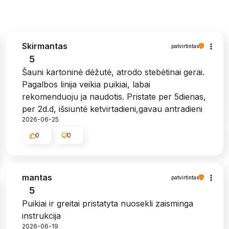
Skirmantas
patvirtintas
5
Šauni kartoninė dėžutė, atrodo stebėtinai gerai.
Pagalbos linija veikia puikiai, labai
rekomenduoju ja naudotis. Pristate per 5dienas,
per 2d.d, išsiuntė ketvirtadieni,gavau antradieni
2026-06-25
0
0
mantas
patvirtintas
5
Puikiai ir greitai pristatyta nuosekli zaisminga
instrukcija
2026-06-19