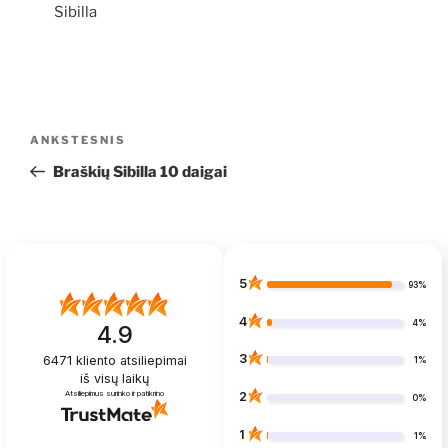
Sibilla
Navigacija
Ankstesnis
ANKSTESNIS
tarp
įrašas
Braškių Sibilla 10 daigai
įrašų
5
93%
4
4%
4.9
3
6471
kliento atsiliepimai
1%
iš visų laikų
Atsiliepimus surinko ir patikrino
2
0%
1
1%