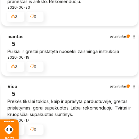
praneštas iš anksto. Rekomenduoju.
2026-06-23
0
0
mantas
patvirtintas
5
Puikiai ir greitai pristatyta nuosekli zaisminga instrukcija
2026-06-19
0
0
Vida
patvirtintas
5
Prekės tiksliai tokios, kaip ir aprašyta parduotuvėje, greitas
pristatymas, gerai supakuotos. Labai rekomenduoju. Tvirtai ir
kruopščiai supakuotas siuntinys.
2026-06-17
0
0
4.9
6471