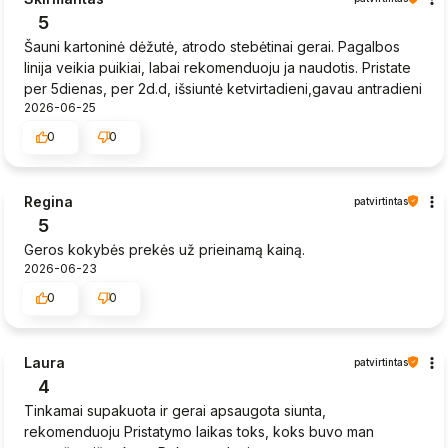
5
Šauni kartoninė dėžutė, atrodo stebėtinai gerai. Pagalbos
linija veikia puikiai, labai rekomenduoju ja naudotis. Pristate
per 5dienas, per 2d.d, išsiuntė ketvirtadieni,gavau antradieni
2026-06-25
0
0
Regina
patvirtintas
5
Geros kokybės prekės už prieinamą kainą.
2026-06-23
0
0
Laura
patvirtintas
4
Tinkamai supakuota ir gerai apsaugota siunta,
rekomenduoju Pristatymo laikas toks, koks buvo man