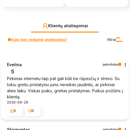
Klientų atsiliepimai
Kaip mes renkame atsiliepimus?
filtrai
Evelina
patvirtintas
5
Pirkimas internetu taip pat gali būti be rūpesčių ir streso. Su
tokiu greitu pristatymu jums nereikės jaudintis, ar pirkiniai
ateis laiku. Viskas puiku, greitas pristatymas. Puikus požiūris į
klientą.
2026-06-29
0
0
Skirmantas
patvirtintas