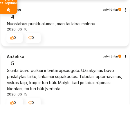
tsiliepimais
Sigitas
patvirtintas
4
Nuostabus punktualumas, man tai labai malonu.
2026-06-16
0
0
Anželika
patvirtintas
5
Siunta buvo puikiai ir tvirtai apsaugota. Užsakymas buvo
pristatytas laiku, tinkamai supakuotas. Tobulas aptarnavimas,
viskas taip, kaip ir turi būti. Matyti, kad jie labai rūpinasi
klientais, tai turi būti įvertinta.
2026-06-15
0
0
Rytis
patvirtintas
5