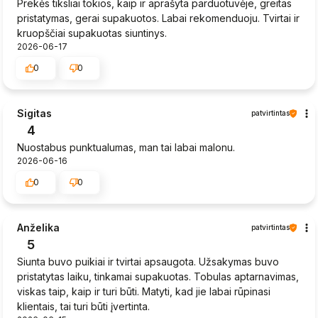
Prekės tiksliai tokios, kaip ir aprašyta parduotuvėje, greitas
pristatymas, gerai supakuotos. Labai rekomenduoju. Tvirtai ir
kruopščiai supakuotas siuntinys.
2026-06-17
0
0
Sigitas
patvirtintas
4
Nuostabus punktualumas, man tai labai malonu.
2026-06-16
0
0
Anželika
patvirtintas
5
Siunta buvo puikiai ir tvirtai apsaugota. Užsakymas buvo
pristatytas laiku, tinkamai supakuotas. Tobulas aptarnavimas,
viskas taip, kaip ir turi būti. Matyti, kad jie labai rūpinasi
klientais, tai turi būti įvertinta.