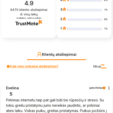
4%
4.9
3
6470
kliento atsiliepimai
1%
iš visų laikų
Atsiliepimus surinko ir patikrino
2
0%
1
1%
Klientų atsiliepimai
Kaip mes renkame atsiliepimus?
filtrai
Evelina
patvirtintas
5
Pirkimas internetu taip pat gali būti be rūpesčių ir streso. Su
tokiu greitu pristatymu jums nereikės jaudintis, ar pirkiniai
ateis laiku. Viskas puiku, greitas pristatymas. Puikus požiūris į