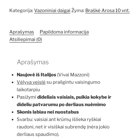
Kategorija:
Vazoniniai daigai
Žyma:
Braškė Arosa 10 vnt.
Aprašymas
Papildoma informacija
Atsiliepimai (0)
Aprašymas
Naujovė iš Italijos
(Vivai Mazzoni)
Vėlyva veislė
su prailgintu vaisingumo
laikotarpiu
Pasižymi
dideliais vaisiais,
puikia kokybe ir
dideliu patvarumu po derliaus nuėmimo
Skonis labiau nei nuostabus
Svarbu: vaisiai ant krūmų išlieka ryškiai
raudoni, net ir visiškai subrendę (nėra jokio
derliaus spaudimo).