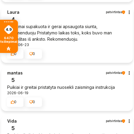
Laura
patvirtintas
4
Tinkamai supakuota ir gerai apsaugota siunta,
4.9
rekomenduoju Pristatymo laikas toks, koks buvo man
6470
praneštas iš anksto. Rekomenduoju.
tsiliepimais
2026-06-23
0
0
mantas
patvirtintas
5
Puikiai ir greitai pristatyta nuosekli zaisminga instrukcija
2026-06-19
0
0
Vida
patvirtintas
5