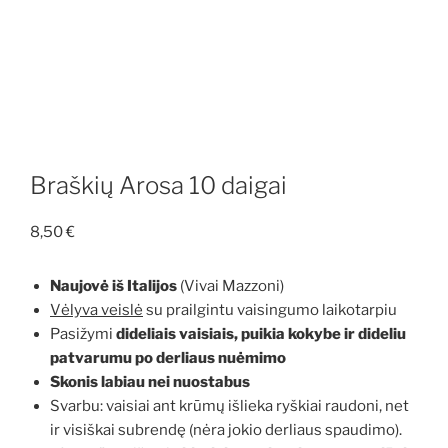
Braškių Arosa 10 daigai
8,50
€
Naujovė iš Italijos
(Vivai Mazzoni)
Vėlyva veislė
su prailgintu vaisingumo laikotarpiu
Pasižymi
dideliais vaisiais,
puikia kokybe ir dideliu
patvarumu po derliaus nuėmimo
Skonis labiau nei nuostabus
Svarbu: vaisiai ant krūmų išlieka ryškiai raudoni, net
ir visiškai subrendę (nėra jokio derliaus spaudimo).