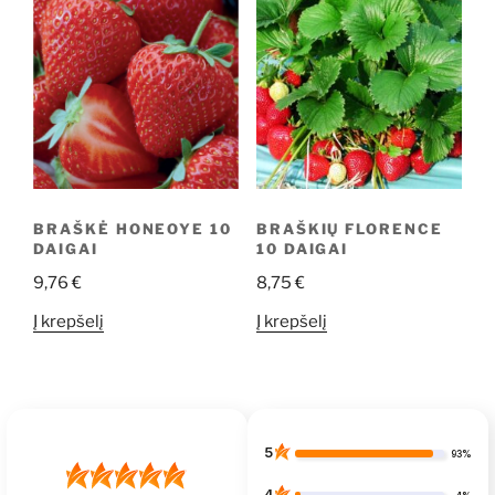
BRAŠKĖ HONEOYE 10
BRAŠKIŲ FLORENCE
DAIGAI
10 DAIGAI
9,76
€
8,75
€
Į krepšelį
Į krepšelį
5
93%
4