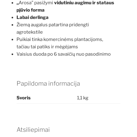
„
Arosa” pasižymi
vidutiniu augimu ir stataus
pjūvio forma
Labai derlinga
Žiemą augalus patartina pridengti
agrotekstile
Puikiai tinka komercinėms plantacijoms,
tačiau tai patiks ir mėgėjams
Vaisius duoda po 6 savaičių nuo pasodinimo
Papildoma informacija
Svoris
1,1 kg
Atsiliepimai