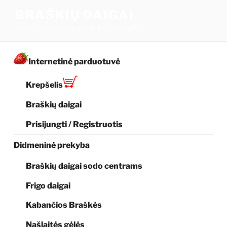
Eiti
BRAŠKIŲ DAIGAI
prie
Sveiki ir stiprūs augalai su TOP-PLANT™
turinio
Internetinė parduotuvė
Krepšelis
Braškių daigai
Prisijungti / Registruotis
Didmeninė prekyba
Braškių daigai sodo centrams
Frigo daigai
Kabančios Braškės
Našlaitės gėlės