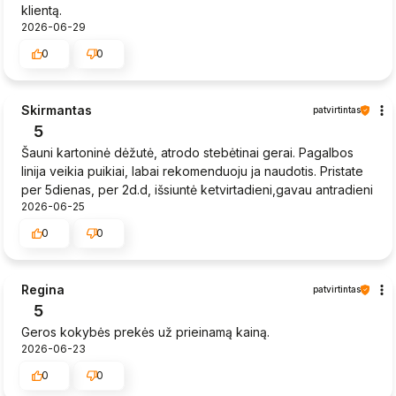
klientą.
2026-06-29
0
0
Skirmantas
patvirtintas
5
Šauni kartoninė dėžutė, atrodo stebėtinai gerai. Pagalbos
linija veikia puikiai, labai rekomenduoju ja naudotis. Pristate
per 5dienas, per 2d.d, išsiuntė ketvirtadieni,gavau antradieni
2026-06-25
0
0
Regina
patvirtintas
5
Geros kokybės prekės už prieinamą kainą.
2026-06-23
0
0