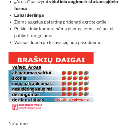
„
Arosa” pasižymi
vidutiniu augimu ir stataus pjūvio
forma
Labai derlinga
Žiemą augalus patartina pridengti agrotekstile
Puikiai tinka komercinėms plantacijoms, tačiau tai
patiks ir mėgėjams
Vaisius duoda po 6 savaičių nuo pasodinimo
Neturime