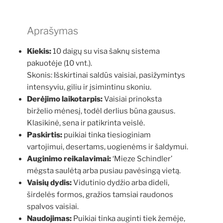
Aprašymas
Kiekis:
10 daigų su visa šaknų sistema
pakuotėje (10 vnt.).
Skonis: Išskirtinai saldūs vaisiai, pasižymintys
intensyviu, giliu ir įsimintinu skoniu.
Derėjimo laikotarpis:
Vaisiai prinoksta
birželio mėnesį, todėl derlius būna gausus.
Klasikinė, sena ir patikrinta veislė.
Paskirtis:
puikiai tinka tiesioginiam
vartojimui, desertams, uogienėms ir šaldymui.
Auginimo reikalavimai:
‘Mieze Schindler’
mėgsta saulėtą arba pusiau pavėsingą vietą.
Vaisių dydis:
Vidutinio dydžio arba dideli,
širdelės formos, gražios tamsiai raudonos
spalvos vaisiai.
Naudojimas:
Puikiai tinka auginti tiek žemėje,