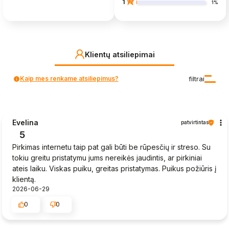
1
1%
Klientų atsiliepimai
Kaip mes renkame atsiliepimus?
filtrai
Evelina
patvirtintas
5
Pirkimas internetu taip pat gali būti be rūpesčių ir streso. Su
tokiu greitu pristatymu jums nereikės jaudintis, ar pirkiniai
ateis laiku. Viskas puiku, greitas pristatymas. Puikus požiūris į
klientą.
2026-06-29
0
0