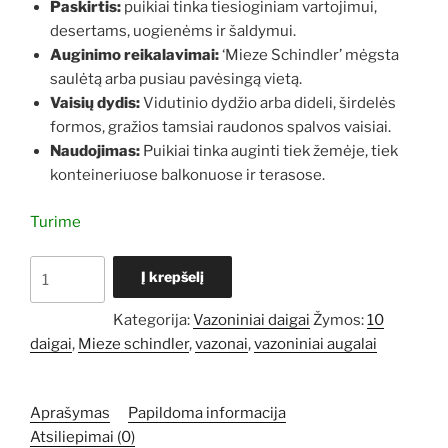
Paskirtis:
puikiai tinka tiesioginiam vartojimui,
desertams, uogienėms ir šaldymui.
Auginimo reikalavimai:
‘Mieze Schindler’ mėgsta
saulėtą arba pusiau pavėsingą vietą.
Vaisių dydis:
Vidutinio dydžio arba dideli, širdelės
formos, gražios tamsiai raudonos spalvos vaisiai.
Naudojimas:
Puikiai tinka auginti tiek žemėje, tiek
konteineriuose balkonuose ir terasose.
Turime
produkto
Į krepšelį
kiekis:
Braškių
Kategorija:
Vazoniniai daigai
Žymos:
10
Mieze
daigai
,
Mieze schindler
,
vazonai
,
vazoniniai augalai
schindler
10
daigai
Aprašymas
Papildoma informacija
Atsiliepimai (0)