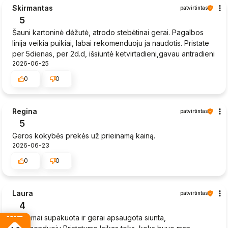
Skirmantas
patvirtintas
5
Šauni kartoninė dėžutė, atrodo stebėtinai gerai. Pagalbos
linija veikia puikiai, labai rekomenduoju ja naudotis. Pristate
per 5dienas, per 2d.d, išsiuntė ketvirtadieni,gavau antradieni
2026-06-25
0
0
Regina
patvirtintas
5
Geros kokybės prekės už prieinamą kainą.
2026-06-23
0
0
Laura
patvirtintas
4
Tinkamai supakuota ir gerai apsaugota siunta,