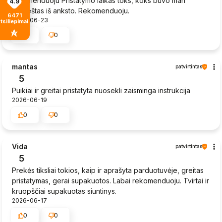
rekomenduoju Pristatymo laikas toks, koks buvo man
4.9
praneštas iš anksto. Rekomenduoju.
6471
2026-06-23
tsiliepimais
0
0
mantas
patvirtintas
5
Puikiai ir greitai pristatyta nuosekli zaisminga instrukcija
2026-06-19
0
0
Vida
patvirtintas
5
Prekės tiksliai tokios, kaip ir aprašyta parduotuvėje, greitas
pristatymas, gerai supakuotos. Labai rekomenduoju. Tvirtai ir
kruopščiai supakuotas siuntinys.
2026-06-17
0
0