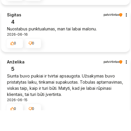
Sigitas
patvirtintas
4
Nuostabus punktualumas, man tai labai malonu.
2026-06-16
0
0
Anželika
patvirtintas
5
Siunta buvo puikiai ir tvirtai apsaugota. Užsakymas buvo
pristatytas laiku, tinkamai supakuotas. Tobulas aptarnavimas,
viskas taip, kaip ir turi būti. Matyti, kad jie labai rūpinasi
klientais, tai turi būti įvertinta.
2026-06-15
0
0
Rytis
patvirtintas