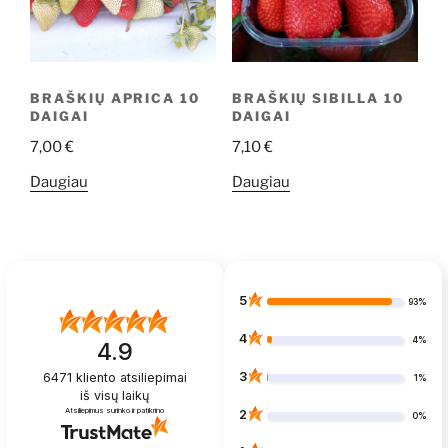
BRAŠKIŲ APRICA 10
BRAŠKIŲ SIBILLA 10
DAIGAI
DAIGAI
7,00
€
7,10
€
Daugiau
Daugiau
5
93%
4
4%
4.9
3
6471
kliento atsiliepimai
1%
iš visų laikų
Atsiliepimus surinko ir patikrino
2
0%