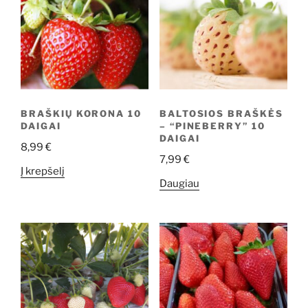
BRAŠKIŲ KORONA 10
BALTOSIOS BRAŠKĖS
DAIGAI
– “PINEBERRY” 10
DAIGAI
8,99
€
7,99
€
Į krepšelį
Daugiau