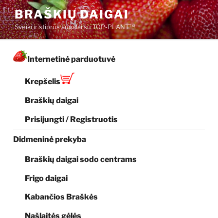
Eiti
BRAŠKIŲ DAIGAI
prie
Sveiki ir stiprūs augalai su TOP-PLANT™
turinio
Internetinė parduotuvė
Krepšelis
Braškių daigai
Prisijungti / Registruotis
Didmeninė prekyba
Braškių daigai sodo centrams
Frigo daigai
Kabančios Braškės
Našlaitės gėlės